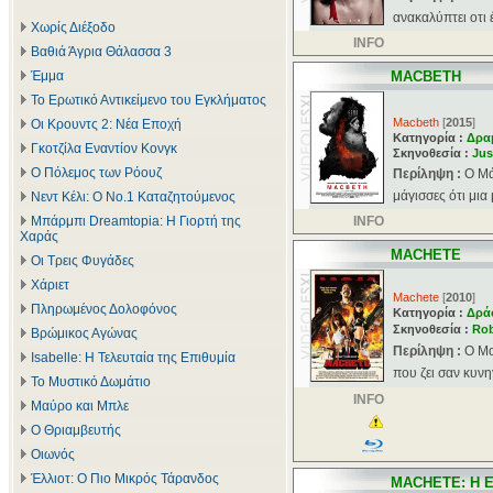
ανακαλύπτει οτι 
Χωρίς Διέξοδο
INFO
Βαθιά Άγρια Θάλασσα 3
Έμμα
MACBETH
Το Ερωτικό Αντικείμενο του Εγκλήματος
Macbeth
[
2015
]
Οι Κρουντς 2: Νέα Εποχή
Κατηγορία :
Δρα
Γκοτζίλα Εναντίον Κονγκ
Σκηνοθεσία :
Jus
Ο Πόλεμος των Ρόουζ
Περίληψη :
Ο Μά
μάγισσες ότι μια 
Νεντ Κέλι: Ο Νο.1 Καταζητούμενος
Μπάρμπι Dreamtopia: Η Γιορτή της
INFO
Χαράς
MACHETE
Οι Τρεις Φυγάδες
Χάριετ
Machete
[
2010
]
Πληρωμένος Δολοφόνος
Κατηγορία :
Δρά
Σκηνοθεσία :
Rob
Βρώμικος Αγώνας
Περίληψη :
O Μα
Isabelle: Η Τελευταία της Επιθυμία
που ζει σαν κυνη
Το Μυστικό Δωμάτιο
INFO
Μαύρο και Μπλε
Ο Θριαμβευτής
Οιωνός
Έλλιοτ: Ο Πιο Μικρός Τάρανδος
MACHETE: Η 