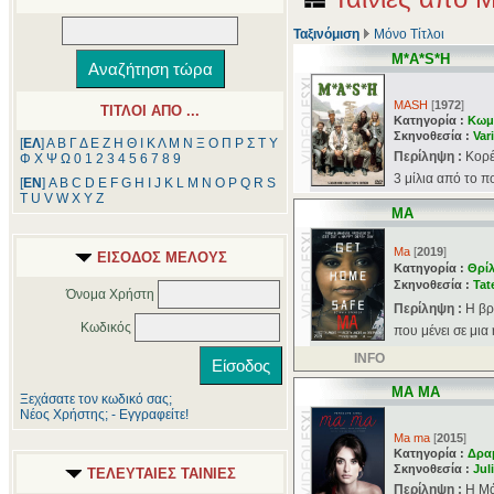
Ταξινόμιση
Μόνο Τίτλοι
M*A*S*H
MASH
[
1972
]
ΤΙΤΛΟΙ ΑΠΟ ...
Κατηγορία :
Κωμ
Σκηνοθεσία :
Var
[
ΕΛ
]
Α
Β
Γ
Δ
Ε
Ζ
Η
Θ
Ι
Κ
Λ
Μ
Ν
Ξ
Ο
Π
Ρ
Σ
Τ
Υ
Περίληψη :
Κορέ
Φ
Χ
Ψ
Ω
0
1
2
3
4
5
6
7
8
9
3 μίλια από το π
[
ΕΝ
]
A
B
C
D
E
F
G
H
I
J
K
L
M
N
O
P
Q
R
S
T
U
V
W
X
Y
Z
MA
Ma
[
2019
]
ΕΙΣΟΔΟΣ ΜΕΛΟΥΣ
Κατηγορία :
Θρί
Σκηνοθεσία :
Tat
Όνομα Χρήστη
Περίληψη :
Η βρ
Κωδικός
που μένει σε μια
INFO
MA MA
Ξεχάσατε τον κωδικό σας;
Νέος Χρήστης; - Εγγραφείτε!
Ma ma
[
2015
]
Κατηγορία :
Δρα
Σκηνοθεσία :
Jul
ΤΕΛΕΥΤΑΙΕΣ ΤΑΙΝΙΕΣ
Περίληψη :
Η Μά