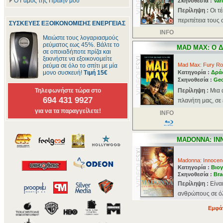
Ο Γάμος της Πρώην μου
Σκηνοθεσία :
Var
Περίληψη :
Οι τ
περιπέτεια τους 
ΣΥΣΚΕΥΕΣ ΕΞΟΙΚΟΝΟΜΙΣΗΣ ΕΝΕΡΓΕΙΑΣ
INFO
Μειώστε τους λογαριασμούς
ρεύματος εως 45%. Βάλτε το
MAD MAX: Ο 
σε οποιαδήποτε πρίζα και
ξεκινήστε να εξοικονομείτε
Mad Max: Fury R
ρεύμα σε όλο το σπίτι με μία
μονο συσκευή!
Τιμή 15€
Κατηγορία :
Δρά
Σκηνοθεσία :
Geo
Τηλεφωνήστε τώρα στο
Περίληψη :
Μια 
694 431 9927
πλανήτη μας, σε
για να τα παραγγείλετε!
INFO
MADONNA: IN
Madonna: Innocen
Κατηγορία :
Βιογ
Σκηνοθεσία :
Bra
Περίληψη :
Είνα
ανθρώπους σε όλο
Εμφάν