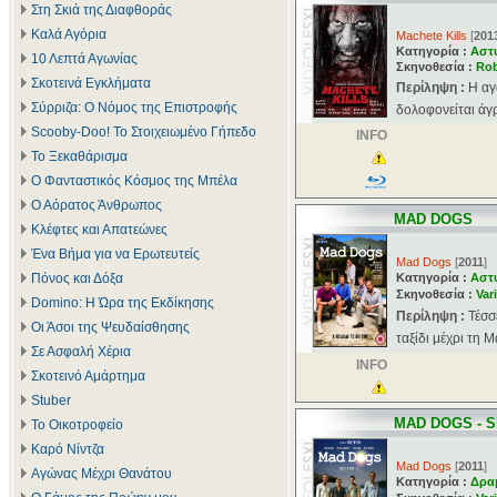
Στη Σκιά της Διαφθοράς
Καλά Αγόρια
Machete Kills
[
201
Κατηγορία :
Αστ
10 Λεπτά Αγωνίας
Σκηνοθεσία :
Rob
Σκοτεινά Εγκλήματα
Περίληψη :
Η αγ
Σύρριζα: Ο Νόμος της Επιστροφής
δολοφονείται άγρ
Scooby-Doo! Το Στοιχειωμένο Γήπεδο
INFO
Το Ξεκαθάρισμα
Ο Φανταστικός Κόσμος της Μπέλα
Ο Αόρατος Άνθρωπος
MAD DOGS
Κλέφτες και Απατεώνες
Ένα Βήμα για να Ερωτευτείς
Mad Dogs
[
2011
]
Πόνος και Δόξα
Κατηγορία :
Αστ
Σκηνοθεσία :
Var
Domino: Η Ώρα της Εκδίκησης
Περίληψη :
Τέσσ
Οι Άσοι της Ψευδαίσθησης
ταξίδι μέχρι τη 
Σε Ασφαλή Χέρια
INFO
Σκοτεινό Αμάρτημα
Stuber
MAD DOGS - 
Το Οικοτροφείο
Καρό Νίντζα
Mad Dogs
[
2011
]
Αγώνας Μέχρι Θανάτου
Κατηγορία :
Δρα