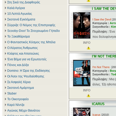
Στη Σκιά της Διαφθοράς
Καλά Αγόρια
I SAW THE DE
10 Λεπτά Αγωνίας
Σκοτεινά Εγκλήματα
I Saw the Devil
[
20
Κατηγορία :
Αστ
Σύρριζα: Ο Νόμος της Επιστροφής
Σκηνοθεσία :
Kim
Scooby-Doo! Το Στοιχειωμένο Γήπεδο
Περίληψη :
Ένα 
Το Ξεκαθάρισμα
που δολοφόνησε 
Ο Φανταστικός Κόσμος της Μπέλα
INFO
Ο Αόρατος Άνθρωπος
Κλέφτες και Απατεώνες
I'M NOT THER
Ένα Βήμα για να Ερωτευτείς
Πόνος και Δόξα
I'm Not There.
[
20
Domino: Η Ώρα της Εκδίκησης
Κατηγορία :
Βιογ
Σκηνοθεσία :
Tod
Οι Άσοι της Ψευδαίσθησης
Περίληψη :
Μια 
Σε Ασφαλή Χέρια
άλλες. Έξι ηθοπο
Σκοτεινό Αμάρτημα
INFO
Stuber
Το Οικοτροφείο
ICARUS
Καρό Νίντζα
Αγώνας Μέχρι Θανάτου
Icarus
[
2010
]