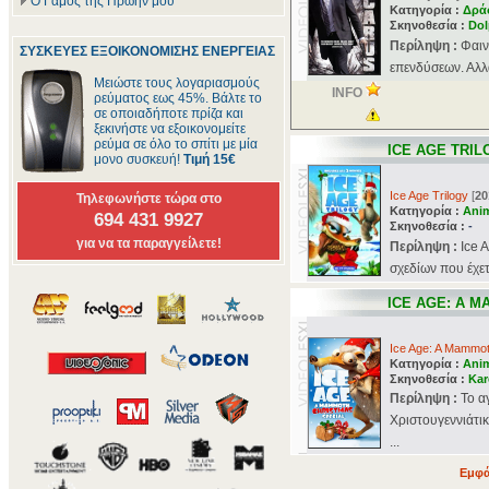
Ο Γάμος της Πρώην μου
Κατηγορία :
Δρά
Σκηνοθεσία :
Dol
Περίληψη :
Φαιν
ΣΥΣΚΕΥΕΣ ΕΞΟΙΚΟΝΟΜΙΣΗΣ ΕΝΕΡΓΕΙΑΣ
επενδύσεων. Αλλά
Μειώστε τους λογαριασμούς
INFO
ρεύματος εως 45%. Βάλτε το
σε οποιαδήποτε πρίζα και
ξεκινήστε να εξοικονομείτε
ρεύμα σε όλο το σπίτι με μία
ICE AGE TRIL
μονο συσκευή!
Τιμή 15€
Ice Age Trilogy
[
20
Τηλεφωνήστε τώρα στο
Κατηγορία :
Ani
694 431 9927
Σκηνοθεσία :
-
για να τα παραγγείλετε!
Περίληψη :
Ιce 
σχεδίων που έχετε
ICE AGE: A 
Ice Age: A Mammo
Κατηγορία :
Ani
Σκηνοθεσία :
Kar
Περίληψη :
Το α
Χριστουγεννιάτικ
...
Εμφά