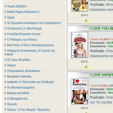
Περίληψη :
Με κ
Χωρίς Διέξοδο
περασμένου αιώνα
Βαθιά Άγρια Θάλασσα 3
INFO
Έμμα
Το Ερωτικό Αντικείμενο του Εγκλήματος
Οι Κρουντς 2: Νέα Εποχή
I LOVE YOU 
Γκοτζίλα Εναντίον Κονγκ
I Love you Beth C
Ο Πόλεμος των Ρόουζ
Κατηγορία :
Αισθ
Νεντ Κέλι: Ο Νο.1 Καταζητούμενος
Σκηνοθεσία :
Chr
Μπάρμπι Dreamtopia: Η Γιορτή της
Περίληψη :
Όταν
Χαράς
εξομολογείται το
Οι Τρεις Φυγάδες
INFO
Χάριετ
Πληρωμένος Δολοφόνος
I LOVE ΚΑΡΔΙ
Βρώμικος Αγώνας
Isabelle: Η Τελευταία της Επιθυμία
I Love Karditsa
[
20
Το Μυστικό Δωμάτιο
Κατηγορία :
Ελλ
Σκηνοθεσία :
Str
Μαύρο και Μπλε
Περίληψη :
Ένας
Ο Θριαμβευτής
του' 70, στη Νέα
Οιωνός
INFO
Έλλιοτ: Ο Πιο Μικρός Τάρανδος