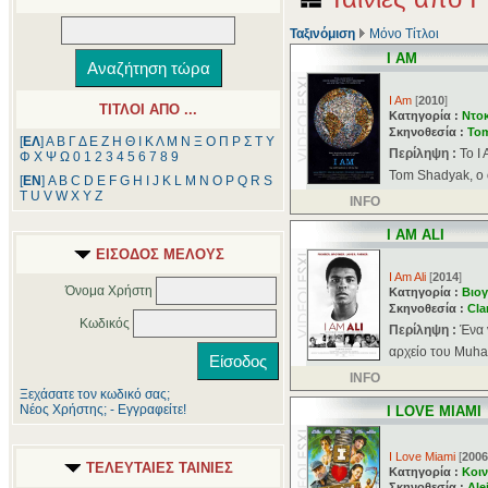
Ταξινόμιση
Μόνο Τίτλοι
I AM
I Am
[
2010
]
ΤΙΤΛΟΙ ΑΠΟ ...
Κατηγορία :
Ντοκ
Σκηνοθεσία :
To
[
ΕΛ
]
Α
Β
Γ
Δ
Ε
Ζ
Η
Θ
Ι
Κ
Λ
Μ
Ν
Ξ
Ο
Π
Ρ
Σ
Τ
Υ
Περίληψη :
Το I
Φ
Χ
Ψ
Ω
0
1
2
3
4
5
6
7
8
9
Tom Shadyak, ο ο
[
ΕΝ
]
A
B
C
D
E
F
G
H
I
J
K
L
M
N
O
P
Q
R
S
T
U
V
W
X
Y
Z
INFO
I AM ALI
ΕΙΣΟΔΟΣ ΜΕΛΟΥΣ
I Am Ali
[
2014
]
Όνομα Χρήστη
Κατηγορία :
Βιογ
Σκηνοθεσία :
Cla
Κωδικός
Περίληψη :
Ένα 
αρχείο του Muham
INFO
Ξεχάσατε τον κωδικό σας;
Νέος Χρήστης; - Εγγραφείτε!
I LOVE MIAMI
I Love Miami
[
2006
ΤΕΛΕΥΤΑΙΕΣ ΤΑΙΝΙΕΣ
Κατηγορία :
Κοιν
Σκηνοθεσία :
Ale