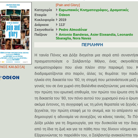
[Pain and Glory]
Κατηγορία
Ευρωπαικός Κινηματογράφος
,
Δραματικές
Εταιρία
Odeon
Κυκλοφορία
2019
Διάρκεια
113'
Σκηνοθεσία
Pedro Almodóvar
Παίζουν
Antonio Banderas
,
Asier Etxeandia
,
Leonardo
Sbaraglia
,
Nora Navas
ΠΕΡΙΛΗΨΗ
Η ταινία Πόνος και Δόξα διηγείται μια σειρά από συναντήσ
πραγματοποίησε ο Σαλβαντόρ Μάγιο, ένας σκηνοθέτ
ΝΟΣ ΚΑΙ ΔΟΞΑ]
κινηματογράφου που είναι πλέον στην παρακμή του. Κ
διαδραματίζονται στο παρόν, άλλες τις θυμάται: την παιδ
ηλικία στη δεκαετία του ’60, τη στιγμή που μετανάστευσε μαζί 
γονείς του σε ένα χωριό στη Βαλένθια αναζητώντας μια καλύτε
την πρώτη του ερωτική επιθυμία, τον πρώτο του έρωτα στη 
τη δεκαετία του ’80, τον πόνο αυτού του χωρισμού ενώ ο έρωτ
ακόμα έντονος, τη συγγραφή ως τη μόνη θεραπεία να ξεχνάς ό
ξεχνιέται, την πρώτη επαφή με το σινεμά, και το απέραντο κ
δημιουργεί η αδυναμία να συνεχίζεις να κάνεις ταινίες. Το Πό
Δόξα μιλάει για τη δημιουργία, για την δυσκολία να την διαχ
από τη ίδια τη ζωή και για τα πάθη που της δίνουν νόημα και 
Εξερευνώντας το παρελθόν του, ο Σαλβαντόρ ανακαλύπτει τη