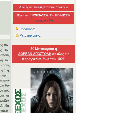
Δεν έχετε επιλέξει προιόντα ακόμα
Βλέπετε ΕΝΟΙΚΙΑΣΕΙΣ. Για ΠΩΛΗΣΕΙΣ
πατήστε εδώ
Προσφορές
Μεταχειρισμένα
εις που
5€ Μεταφορικά ή
ης του
ΔΩΡΕΑΝ ΑΠΟΣΤΟΛΗ
σε όλες τις
άποιες
παραγγελίες άνω των 100€!
ική του
με τους
ρη ζωή,
Μαδρίτη
ας ήταν
,τι δεν
ενό που
νος και
ωρίζεις
ελπίδα.
ν άμεση