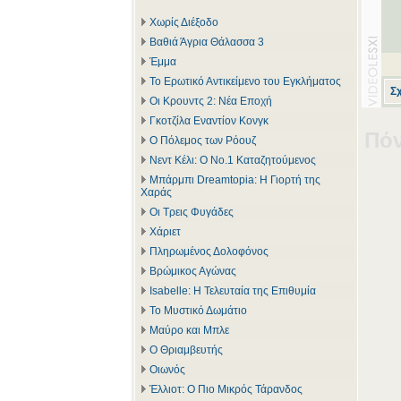
Χωρίς Διέξοδο
Βαθιά Άγρια Θάλασσα 3
Έμμα
Το Ερωτικό Αντικείμενο του Εγκλήματος
Σ
Οι Κρουντς 2: Νέα Εποχή
Γκοτζίλα Εναντίον Κονγκ
Πόν
Ο Πόλεμος των Ρόουζ
Νεντ Κέλι: Ο Νο.1 Καταζητούμενος
Μπάρμπι Dreamtopia: Η Γιορτή της
Χαράς
Οι Τρεις Φυγάδες
Χάριετ
Πληρωμένος Δολοφόνος
Βρώμικος Αγώνας
Isabelle: Η Τελευταία της Επιθυμία
Το Μυστικό Δωμάτιο
Μαύρο και Μπλε
Ο Θριαμβευτής
Οιωνός
Έλλιοτ: Ο Πιο Μικρός Τάρανδος