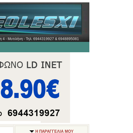
ώρη 4 - Μυτιλήνη - Τηλ. 6944319927 & 6948895081
Η ΠΑΡΑΓΓΕΛΙΑ ΜΟΥ