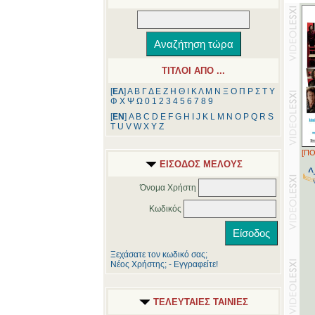
ΤΙΤΛΟΙ ΑΠΟ ...
[
ΕΛ
]
Α
Β
Γ
Δ
Ε
Ζ
Η
Θ
Ι
Κ
Λ
Μ
Ν
Ξ
Ο
Π
Ρ
Σ
Τ
Υ
Φ
Χ
Ψ
Ω
0
1
2
3
4
5
6
7
8
9
[
ΕΝ
]
A
B
C
D
E
F
G
H
I
J
K
L
M
N
O
P
Q
R
S
T
U
V
W
X
Y
Z
[ΠΟ
ΕΙΣΟΔΟΣ ΜΕΛΟΥΣ
Όνομα Χρήστη
Κωδικός
Ξεχάσατε τον κωδικό σας;
Νέος Χρήστης; - Εγγραφείτε!
ΤΕΛΕΥΤΑΙΕΣ ΤΑΙΝΙΕΣ