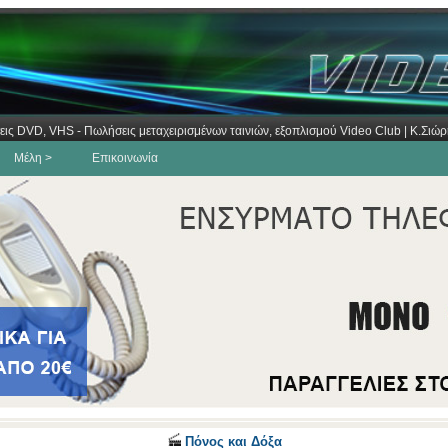
εις DVD, VHS - Πωλήσεις μεταχειρισμένων ταινιών, εξοπλισμού Video Club | Κ.Σι
Μέλη >
Επικοινωνία
Πόνος και Δόξα