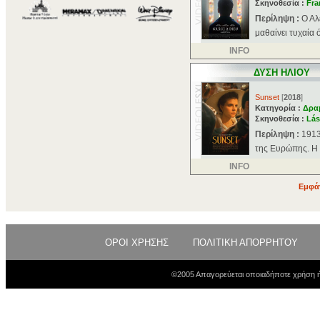
Σκηνοθεσία :
Fra
Περίληψη :
Ο Αλ
μαθαίνει τυχαία 
INFO
ΔΥΣΗ ΗΛΙΟΥ
Sunset
[
2018
]
Κατηγορία :
Δρα
Σκηνοθεσία :
Lás
Περίληψη :
1913
της Ευρώπης. Η 2
INFO
Εμφάν
ΟΡΟΙ ΧΡΗΣΗΣ
ΠΟΛΙΤΙΚΗ ΑΠΟΡΡΗΤΟΥ
©2005 Απαγορεύεται οποιαδήποτε χρήση ή