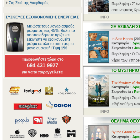
Στη Σκιά της Διαφθοράς
Περίληψη :
Σ’ έ
αστυνομικός Κρί
ΣΥΣΚΕΥΕΣ ΕΞΟΙΚΟΝΟΜΙΣΗΣ ΕΝΕΡΓΕΙΑΣ
INFO
Μειώστε τους λογαριασμούς
ΣΕ ΑΣΦΑΛΗ Χ
ρεύματος εως 45%. Βάλτε το
σε οποιαδήποτε πρίζα και
In Safe Hands
[
20
ξεκινήστε να εξοικονομείτε
Κατηγορία :
Δρα
ρεύμα σε όλο το σπίτι με μία
μονο συσκευή!
Τιμή 15€
Σκηνοθεσία :
Jea
Περίληψη :
Ο Θί
Τηλεφωνήστε τώρα στο
χέρια των Υπηρεσ
694 431 9927
ΤΟ ΜΥΣΤΗΡΙΟ 
για να τα παραγγείλετε!
The Mystery of He
Κατηγορία :
Δρα
Σκηνοθεσία :
Re
Περίληψη :
Σε μ
«Βιβλιοθήκη των
INFO
ΘΕΛΗΜΑ ΘΕΟ
By the Grace of G
Κατηγορία :
Δρα