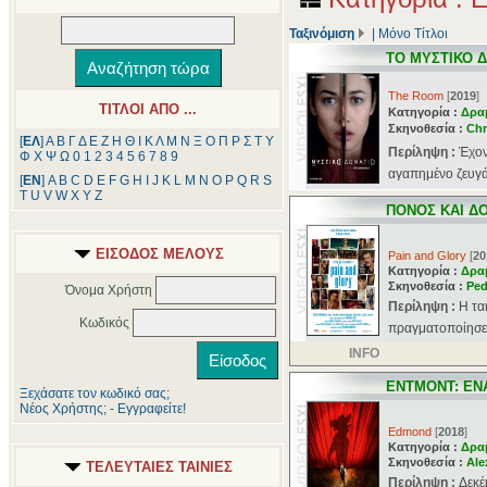
Ταξινόμιση
|
Μόνο Τίτλοι
ΤΟ ΜΥΣΤΙΚΟ 
The Room
[
2019
]
ΤΙΤΛΟΙ ΑΠΟ ...
Κατηγορία :
Δρα
Σκηνοθεσία :
Chr
[
ΕΛ
]
Α
Β
Γ
Δ
Ε
Ζ
Η
Θ
Ι
Κ
Λ
Μ
Ν
Ξ
Ο
Π
Ρ
Σ
Τ
Υ
Περίληψη :
Έχον
Φ
Χ
Ψ
Ω
0
1
2
3
4
5
6
7
8
9
αγαπημένο ζευγάρ
[
ΕΝ
]
A
B
C
D
E
F
G
H
I
J
K
L
M
N
O
P
Q
R
S
T
U
V
W
X
Y
Z
ΠΟΝΟΣ ΚΑΙ Δ
ΕΙΣΟΔΟΣ ΜΕΛΟΥΣ
Pain and Glory
[
20
Κατηγορία :
Δρα
Σκηνοθεσία :
Ped
Όνομα Χρήστη
Περίληψη :
Η τα
Κωδικός
πραγματοποίησε 
INFO
ΕΝΤΜΟΝΤ: ΕΝ
Ξεχάσατε τον κωδικό σας;
Νέος Χρήστης; - Εγγραφείτε!
Edmond
[
2018
]
Κατηγορία :
Δρα
Σκηνοθεσία :
Ale
ΤΕΛΕΥΤΑΙΕΣ ΤΑΙΝΙΕΣ
Περίληψη :
Δεκέ