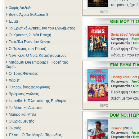
τα τριάντα, έχει 
Χωρίς Διέξοδο
INFO
Βαθιά Άγρια Θάλασσα 3
Έμμα
ΘΕΕ ΜΟΥ ΤΙ Σ
Το Ερωτικό Αντικείμενο του Εγκλήματος
Serial (Bad) Wedd
Οι Κρουντς 2: Νέα Εποχή
Κατηγορία :
Ευρ
Γκοτζίλα Εναντίον Κονγκ
Σκηνοθεσία :
Phi
Ο Πόλεμος των Ρόουζ
Περίληψη :
Πέντ
Kάναμε;» που έσ
Νεντ Κέλι: Ο Νο.1 Καταζητούμενος
Μπάρμπι Dreamtopia: Η Γιορτή της
ΕΝΑ ΒΗΜΑ ΓΙ
Χαράς
Οι Τρεις Φυγάδες
Finding Your Feet
[
Χάριετ
Κατηγορία :
Αισθ
Σκηνοθεσία :
Ric
Πληρωμένος Δολοφόνος
Περίληψη :
Όταν
Βρώμικος Αγώνας
σχέση με τον καλ
Isabelle: Η Τελευταία της Επιθυμία
INFO
Το Μυστικό Δωμάτιο
Μαύρο και Μπλε
DOMINO: Η ΩΡ
Ο Θριαμβευτής
Οιωνός
Domino
[
2019
]
Κατηγορία :
Αστ
Έλλιοτ: Ο Πιο Μικρός Τάρανδος
Σκηνοθεσία :
Bri