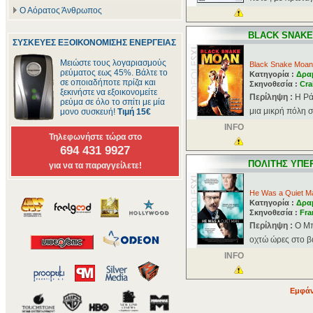
Ο Αόρατος Άνθρωπος
BLACK SNAK
ΣΥΣΚΕΥΕΣ ΕΞΟΙΚΟΝΟΜΙΣΗΣ ΕΝΕΡΓΕΙΑΣ
Μειώστε τους λογαριασμούς
Black Snake Moan
ρεύματος εως 45%. Βάλτε το
Κατηγορία :
Δρα
σε οποιαδήποτε πρίζα και
Σκηνοθεσία :
Cra
ξεκινήστε να εξοικονομείτε
Περίληψη :
Η Ρά
ρεύμα σε όλο το σπίτι με μία
μια μικρή πόλη σ
μονο συσκευή!
Τιμή 15€
INFO
Τηλεφωνήστε τώρα στο
694 431 9927
ΠΟΛΙΤΗΣ ΥΠΕ
για να τα παραγγείλετε!
He Was a Quiet M
Κατηγορία :
Δρα
Σκηνοθεσία :
Fra
Περίληψη :
Ο Μπ
οχτώ ώρες στο βα
INFO
Εμφάν