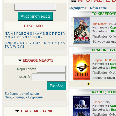
Ταξινόμιση
|
Μόνο Τίτλοι
ΤΟ ΚΕΛΕΠΟΥΡ
The Money Pit
[
19
ΤΙΤΛΟΙ ΑΠΟ ...
Κατηγορία :
Κωμ
Σκηνοθεσία :
Ric
[
ΕΛ
]
Α
Β
Γ
Δ
Ε
Ζ
Η
Θ
Ι
Κ
Λ
Μ
Ν
Ξ
Ο
Π
Ρ
Σ
Τ
Υ
Περίληψη :
Ο Γο
Φ
Χ
Ψ
Ω
0
1
2
3
4
5
6
7
8
9
ψάχνουν για καιν
[
ΕΝ
]
A
B
C
D
E
F
G
H
I
J
K
L
M
N
O
P
Q
R
S
T
U
V
W
X
Y
Z
DRAGON: Η Ζ
ΕΙΣΟΔΟΣ ΜΕΛΟΥΣ
Dragon: The Bruce
Κατηγορία :
Βιογ
Σκηνοθεσία :
Ro
Όνομα Χρήστη
Περίληψη :
Οι J
Κωδικός
σπουδαία ταινία 
ΚΑΣΠΕΡ, ΤΟ 
Ξεχάσατε τον κωδικό σας;
Νέος Χρήστης; - Εγγραφείτε!
Casper
[
1995
]
Κατηγορία :
Κωμ
Σκηνοθεσία :
Bra
ΤΕΛΕΥΤΑΙΕΣ ΤΑΙΝΙΕΣ
Περίληψη :
Ο Θε