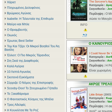
The Sorcerer's Ap
Χάριετ
Κατηγορία :
Δρα
Πληρωμένος Δολοφόνος
Σκηνοθεσία :
Jon
Βρώμικος Αγώνας
Περίληψη :
Ο Μπ
Isabelle: Η Τελευταία της Επιθυμία
σώσει το Μανχάτα
Μαύρο και Μπλε
INFO
Ο Θριαμβευτής
Οιωνός
Έρωτας Best Seller
Ο ΚΑΙΝΟΥΡΙΟ
Τομ Και Τζέρι: Οι Μικροί Βοηθοί Του Άη
Βασίλη
I Could Never Be
Έλλιοτ: Ο Πιο Μικρός Τάρανδος
Κατηγορία :
Αισθ
Στη Σκιά της Διαφθοράς
Σκηνοθεσία :
Amy
Περίληψη :
Η Ρό
Καλά Αγόρια
Είναι χωρισμένη 
10 Λεπτά Αγωνίας
Σκοτεινά Εγκλήματα
Σύρριζα: Ο Νόμος της Επιστροφής
ΑΚΡΩΣ ΤΡΕΛΟ
Scooby-Doo! Το Στοιχειωμένο Γήπεδο
Το Ξεκαθάρισμα
Little Britain
[
2003
]
Κατηγορία :
Κωμ
Ο Φανταστικός Κόσμος της Μπέλα
Σκηνοθεσία :
Var
Τρεις Αδελφές
Περίληψη :
Η σε
Η Κουκλίτσα Με Τα Ροζ
ποτέ", με πρωταγ