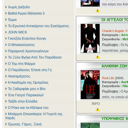
την κόρη του Κατ
Χωρίς Διέξοδο
Βαθιά Άγρια Θάλασσα 3
Έμμα
ΟΙ ΑΓΓΕΛΟΙ Τ
Το Ερωτικό Αντικείμενο του Εγκλήματος
Charlie's Angels: Fu
JOHN WICK
Κατηγορία :
Αστ
Γκοτζίλα Εναντίον Κονγκ
Σκηνοθεσία :
Mc
Ο Μπακαλόγατος
Περίληψη :
Οι Α
περιπέτεια, χιούμ
Παραμονή Χριστουγέννων
Το Ξύλο Βγήκε Από Τον Παράδεισο
Ο Τομ στη Φάρμα
ΑΛΗΘΙΝΗ ΖΩΗ
Ο Παράδεισος Έπεσε στη Γη
Ακαταμάχητος
Real Life
[
2004
]
Κατηγορία :
Αισθ
Η Ακαδημία της Ομπρέλας
Σκηνοθεσία :
Πά
Το Ξαδερφάκι μου ο Βίνι
Περίληψη :
Ο Αρ
Ένα Γιατρό Παρακαλώ!
σπίτι, το οποίο ε
Ταξίδι στην Ελλάδα
INFO
Ο Ρόκο και τα Αδέλφια του
Μπάρμπι Dreamtopia: Η Γιορτή της
Χαράς
ΥΠΟΨΗΦΙΟΣ 
Έρωτας. Γάμος. Ξανά.