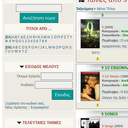
Ταξινόμιση
Μόνο Τίτλοι
9
9
[
2009
]
ΤΙΤΛΟΙ ΑΠΟ ...
Κατηγορία :
Ani
Σκηνοθεσία :
Sha
[
ΕΛ
]
Α
Β
Γ
Δ
Ε
Ζ
Η
Θ
Ι
Κ
Λ
Μ
Ν
Ξ
Ο
Π
Ρ
Σ
Τ
Υ
Περίληψη :
Ο υπ
Φ
Χ
Ψ
Ω
0
1
2
3
4
5
6
7
8
9
οραματιστές της 
[
ΕΝ
]
A
B
C
D
E
F
G
H
I
J
K
L
M
N
O
P
Q
R
S
T
U
V
W
X
Y
Z
INFO
ΕΙΣΟΔΟΣ ΜΕΛΟΥΣ
9 1/2 ΕΒΔΟΜΑ
Όνομα Χρήστη
9 1/2 Weeks
[
1986
Κατηγορία :
Αισθ
Κωδικός
Σκηνοθεσία :
Adr
Περίληψη :
Η Ελ
έλεγχο της ζωής τ
Ξεχάσατε τον κωδικό σας;
Νέος Χρήστης; - Εγγραφείτε!
9 SONGS
ΤΕΛΕΥΤΑΙΕΣ ΤΑΙΝΙΕΣ
9 Songs
[
2004
]