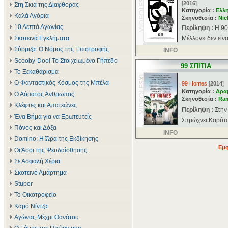
[
2016
]
Στη Σκιά της Διαφθοράς
Κατηγορία :
Ελλ
Καλά Αγόρια
Σκηνοθεσία :
Nic
10 Λεπτά Αγωνίας
Περίληψη :
Η 90
Σκοτεινά Εγκλήματα
Μέλλον» δεν είνα
Σύρριζα: Ο Νόμος της Επιστροφής
INFO
Scooby-Doo! Το Στοιχειωμένο Γήπεδο
99 ΣΠΙΤΙΑ
Το Ξεκαθάρισμα
Ο Φανταστικός Κόσμος της Μπέλα
99 Homes
[
2014
]
Κατηγορία :
Δρα
Ο Αόρατος Άνθρωπος
Σκηνοθεσία :
Ram
Κλέφτες και Απατεώνες
Περίληψη :
Στην
Ένα Βήμα για να Ερωτευτείς
Σπρώχνει Καρότσι
Πόνος και Δόξα
INFO
Domino: Η Ώρα της Εκδίκησης
Εμφ
Οι Άσοι της Ψευδαίσθησης
Σε Ασφαλή Χέρια
Σκοτεινό Αμάρτημα
Stuber
Το Οικοτροφείο
Καρό Νίντζα
Αγώνας Μέχρι Θανάτου