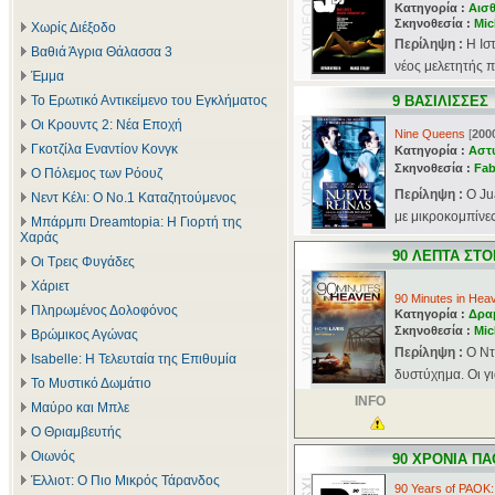
Κατηγορία :
Αισθ
Σκηνοθεσία :
Mic
Χωρίς Διέξοδο
Περίληψη :
Η Ισ
Βαθιά Άγρια Θάλασσα 3
νέος μελετητής π
Έμμα
Το Ερωτικό Αντικείμενο του Εγκλήματος
9 ΒΑΣΙΛΙΣΣΕΣ
Οι Κρουντς 2: Νέα Εποχή
Nine Queens
[
200
Γκοτζίλα Εναντίον Κονγκ
Κατηγορία :
Αστ
Σκηνοθεσία :
Fab
Ο Πόλεμος των Ρόουζ
Περίληψη :
Ο Ju
Νεντ Κέλι: Ο Νο.1 Καταζητούμενος
με μικροκομπίνες
Μπάρμπι Dreamtopia: Η Γιορτή της
Χαράς
90 ΛΕΠΤΑ ΣΤ
Οι Τρεις Φυγάδες
Χάριετ
90 Minutes in Hea
Πληρωμένος Δολοφόνος
Κατηγορία :
Δρα
Σκηνοθεσία :
Mic
Βρώμικος Αγώνας
Περίληψη :
Ο Ντ
Isabelle: Η Τελευταία της Επιθυμία
δυστύχημα. Οι γι
Το Μυστικό Δωμάτιο
INFO
Μαύρο και Μπλε
Ο Θριαμβευτής
Οιωνός
90 ΧΡΟΝΙΑ Π
Έλλιοτ: Ο Πιο Μικρός Τάρανδος
90 Years of PAOK: 