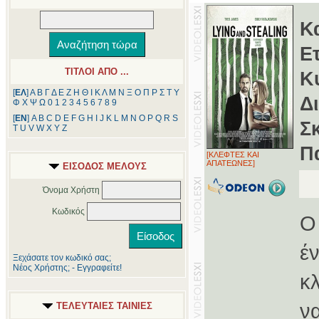
Κ
Ε
ΤΙΤΛΟΙ ΑΠΟ ...
Κ
[
ΕΛ
]
Α
Β
Γ
Δ
Ε
Ζ
Η
Θ
Ι
Κ
Λ
Μ
Ν
Ξ
Ο
Π
Ρ
Σ
Τ
Υ
Δ
Φ
Χ
Ψ
Ω
0
1
2
3
4
5
6
7
8
9
[
ΕΝ
]
A
B
C
D
E
F
G
H
I
J
K
L
M
N
O
P
Q
R
S
Σ
T
U
V
W
X
Y
Z
Π
[ΚΛΕΦΤΕΣ ΚΑΙ
ΑΠΑΤΕΩΝΕΣ]
ΕΙΣΟΔΟΣ ΜΕΛΟΥΣ
Όνομα Χρήστη
Κωδικός
Ο
έ
Ξεχάσατε τον κωδικό σας;
Νέος Χρήστης; - Εγγραφείτε!
κ
ν
ΤΕΛΕΥΤΑΙΕΣ ΤΑΙΝΙΕΣ