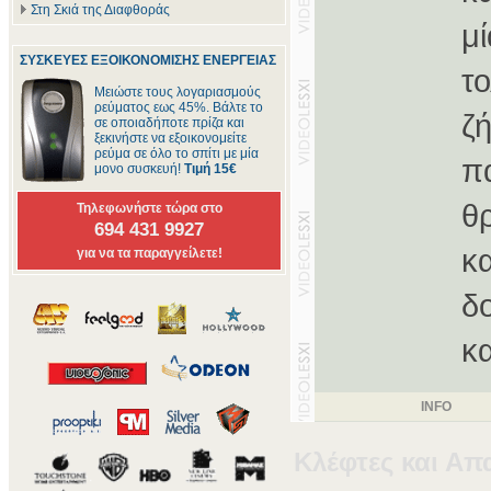
Στη Σκιά της Διαφθοράς
μ
ΣΥΣΚΕΥΕΣ ΕΞΟΙΚΟΝΟΜΙΣΗΣ ΕΝΕΡΓΕΙΑΣ
τ
Μειώστε τους λογαριασμούς
ρεύματος εως 45%. Βάλτε το
ζ
σε οποιαδήποτε πρίζα και
ξεκινήστε να εξοικονομείτε
ρεύμα σε όλο το σπίτι με μία
π
μονο συσκευή!
Τιμή 15€
θ
Τηλεφωνήστε τώρα στο
694 431 9927
κ
για να τα παραγγείλετε!
δ
κ
INFO
Κλέφτες και Απ