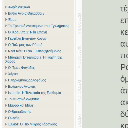
τ
Χωρίς Διέξοδο
Βαθιά Άγρια Θάλασσα 3
ε
Έμμα
Το Ερωτικό Αντικείμενο του Εγκλήματος
κ
Οι Κρουντς 2: Νέα Εποχή
Γκοτζίλα Εναντίον Κονγκ
α
Ο Πόλεμος των Ρόουζ
Νεντ Κέλι: Ο Νο.1 Καταζητούμενος
π
Μπάρμπι Dreamtopia: Η Γιορτή της
Χαράς
Ρ
Οι Τρεις Φυγάδες
Χάριετ
ό
Πληρωμένος Δολοφόνος
Βρώμικος Αγώνας
ά
Isabelle: Η Τελευταία της Επιθυμία
Το Μυστικό Δωμάτιο
α
Μαύρο και Μπλε
δ
Ο Θριαμβευτής
Οιωνός
κ
Έλλιοτ: Ο Πιο Μικρός Τάρανδος