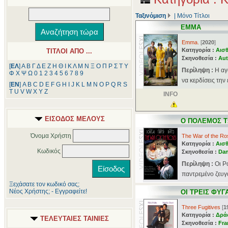
Ταξινόμιση
|
Μόνο Τίτλοι
ΕΜΜΑ
Emma.
[
2020
]
Κατηγορία :
Αισθ
ΤΙΤΛΟΙ ΑΠΟ ...
Σκηνοθεσία :
Aut
[
ΕΛ
]
Α
Β
Γ
Δ
Ε
Ζ
Η
Θ
Ι
Κ
Λ
Μ
Ν
Ξ
Ο
Π
Ρ
Σ
Τ
Υ
Περίληψη :
Η αγ
Φ
Χ
Ψ
Ω
0
1
2
3
4
5
6
7
8
9
να κερδίσεις την
[
ΕΝ
]
A
B
C
D
E
F
G
H
I
J
K
L
M
N
O
P
Q
R
S
T
U
V
W
X
Y
Z
INFO
ΕΙΣΟΔΟΣ ΜΕΛΟΥΣ
Ο ΠΟΛΕΜΟΣ 
Όνομα Χρήστη
The War of the Ro
Κατηγορία :
Αισθ
Κωδικός
Σκηνοθεσία :
Dan
Περίληψη :
Οι Ρ
παντρεμένο ζευγάρ
Ξεχάσατε τον κωδικό σας;
Νέος Χρήστης; - Εγγραφείτε!
ΟΙ ΤΡΕΙΣ ΦΥΓ
Three Fugitives
[
1
Κατηγορία :
Δρά
ΤΕΛΕΥΤΑΙΕΣ ΤΑΙΝΙΕΣ
Σκηνοθεσία :
Fra