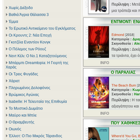
Περίληψη :
Μετά
Χωρίς Διέξοδο
μια τράπεζα και π
Βαθιά Άγρια Θάλασσα 3
Έμμα
ΕΝΤΜΟΝΤ: ΕΝ
Το Ερωτικό Αντικείμενο του Εγκλήματος
Edmond
[
2018
]
Οι Κρουντς 2: Νέα Εποχή
Κατηγορία :
Δρα
Γκοτζίλα Εναντίον Κονγκ
Σκηνοθεσία :
Ale
Ο Πόλεμος των Ρόουζ
Περίληψη :
Δεκέ
τα τριάντα, έχει 
Νεντ Κέλι: Ο Νο.1 Καταζητούμενος
Μπάρμπι Dreamtopia: Η Γιορτή της
INFO
Χαράς
Ο ΠΑΡΑΛΙΑΣ
Οι Τρεις Φυγάδες
Χάριετ
The Beach Bum
[
2
Πληρωμένος Δολοφόνος
Κατηγορία :
Κωμ
Σκηνοθεσία :
Har
Βρώμικος Αγώνας
Περίληψη :
Η τα
Isabelle: Η Τελευταία της Επιθυμία
αξιαγάπητου και 
Το Μυστικό Δωμάτιο
INFO
Μαύρο και Μπλε
Ο Θριαμβευτής
ΠΟΥ ΧΑΘΗΚΕΣ
Οιωνός
Έλλιοτ: Ο Πιο Μικρός Τάρανδος
Where'd You Go, B