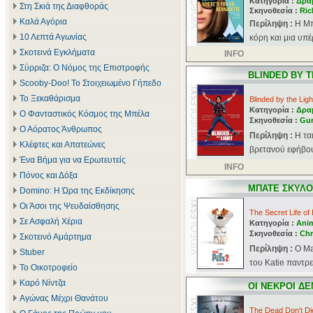
Κατηγορία :
Δρα
Στη Σκιά της Διαφθοράς
Σκηνοθεσία :
Ric
Καλά Αγόρια
Περίληψη :
Η Μπ
10 Λεπτά Αγωνίας
κόρη και μια υπέ
Σκοτεινά Εγκλήματα
INFO
Σύρριζα: Ο Νόμος της Επιστροφής
BLINDED BY T
Scooby-Doo! Το Στοιχειωμένο Γήπεδο
Το Ξεκαθάρισμα
Blinded by the Ligh
Κατηγορία :
Δρα
Ο Φανταστικός Κόσμος της Μπέλα
Σκηνοθεσία :
Gur
Ο Αόρατος Άνθρωπος
Περίληψη :
Η τα
Κλέφτες και Απατεώνες
βρετανού εφήβου
Ένα Βήμα για να Ερωτευτείς
INFO
Πόνος και Δόξα
ΜΠΑΤΕ ΣΚΥΛΟ
Domino: Η Ώρα της Εκδίκησης
Οι Άσοι της Ψευδαίσθησης
The Secret Life of
Σε Ασφαλή Χέρια
Κατηγορία :
Ani
Σκηνοθεσία :
Chr
Σκοτεινό Αμάρτημα
Περίληψη :
Ο Ma
Stuber
του Katie παντρεύ
Το Οικοτροφείο
Καρό Νίντζα
ΟΙ ΝΕΚΡΟΙ Δ
Αγώνας Μέχρι Θανάτου
The Dead Don't Di