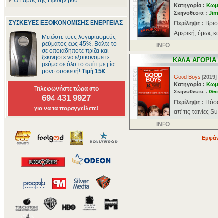
Ο Γάμος της Πρώην μου
Κατηγορία :
Κωμ
Σκηνοθεσία :
Jim
ΣΥΣΚΕΥΕΣ ΕΞΟΙΚΟΝΟΜΙΣΗΣ ΕΝΕΡΓΕΙΑΣ
Περίληψη :
Βρισ
Αμερική, όμως κάτ
Μειώστε τους λογαριασμούς
ρεύματος εως 45%. Βάλτε το
INFO
σε οποιαδήποτε πρίζα και
ξεκινήστε να εξοικονομείτε
ΚΑΛΑ ΑΓΟΡΙΑ
ρεύμα σε όλο το σπίτι με μία
μονο συσκευή!
Τιμή 15€
Good Boys
[
2019
]
Κατηγορία :
Κωμ
Τηλεφωνήστε τώρα στο
Σκηνοθεσία :
Gen
694 431 9927
Περίληψη :
Πόσο
για να τα παραγγείλετε!
απ' τις ταινίες S
INFO
Εμφάν