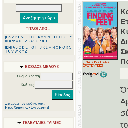
Κ
Ε
ΤΙΤΛΟΙ ΑΠΟ ...
Κ
[
ΕΛ
]
Α
Β
Γ
Δ
Ε
Ζ
Η
Θ
Ι
Κ
Λ
Μ
Ν
Ξ
Ο
Π
Ρ
Σ
Τ
Υ
Δ
Φ
Χ
Ψ
Ω
0
1
2
3
4
5
6
7
8
9
[
ΕΝ
]
A
B
C
D
E
F
G
H
I
J
K
L
M
N
O
P
Q
R
S
Σ
T
U
V
W
X
Y
Z
Π
[ΕΝΑ ΒΗΜΑ ΓΙΑ ΝΑ
ΕΡΩΤΕΥΤΕΙΣ]
ΕΙΣΟΔΟΣ ΜΕΛΟΥΣ
Όνομα Χρήστη
Κωδικός
Ό
Ά
Ξεχάσατε τον κωδικό σας;
Νέος Χρήστης; - Εγγραφείτε!
σ
τ
ΤΕΛΕΥΤΑΙΕΣ ΤΑΙΝΙΕΣ