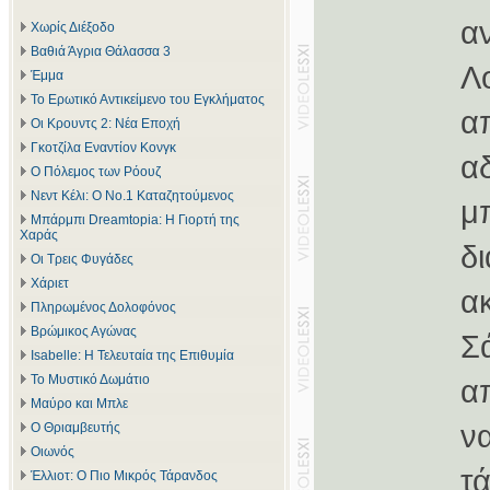
α
Χωρίς Διέξοδο
Βαθιά Άγρια Θάλασσα 3
Λ
Έμμα
Το Ερωτικό Αντικείμενο του Εγκλήματος
α
Οι Κρουντς 2: Νέα Εποχή
Γκοτζίλα Εναντίον Κονγκ
α
Ο Πόλεμος των Ρόουζ
Νεντ Κέλι: Ο Νο.1 Καταζητούμενος
μ
Μπάρμπι Dreamtopia: Η Γιορτή της
Χαράς
δι
Οι Τρεις Φυγάδες
Χάριετ
α
Πληρωμένος Δολοφόνος
Βρώμικος Αγώνας
Σ
Isabelle: Η Τελευταία της Επιθυμία
Το Μυστικό Δωμάτιο
α
Μαύρο και Μπλε
ν
Ο Θριαμβευτής
Οιωνός
τ
Έλλιοτ: Ο Πιο Μικρός Τάρανδος