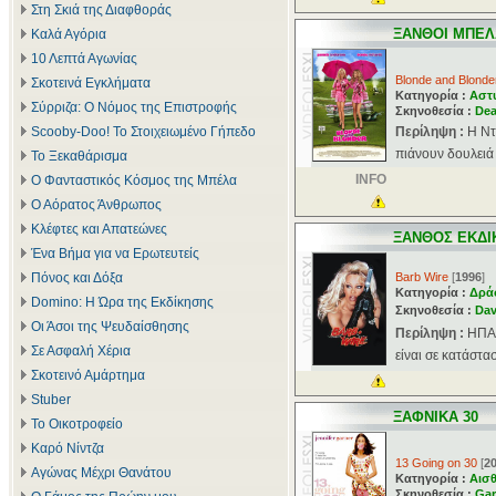
Στη Σκιά της Διαφθοράς
ΞΑΝΘΟΙ ΜΠΕ
Καλά Αγόρια
10 Λεπτά Αγωνίας
Blonde and Blonde
Σκοτεινά Εγκλήματα
Κατηγορία :
Αστ
Σύρριζα: Ο Νόμος της Επιστροφής
Σκηνοθεσία :
Dea
Scooby-Doo! Το Στοιχειωμένο Γήπεδο
Περίληψη :
Η Ντ
πιάνουν δουλειά 
Το Ξεκαθάρισμα
INFO
Ο Φανταστικός Κόσμος της Μπέλα
Ο Αόρατος Άνθρωπος
Κλέφτες και Απατεώνες
ΞΑΝΘΟΣ ΕΚΔΙ
Ένα Βήμα για να Ερωτευτείς
Πόνος και Δόξα
Barb Wire
[
1996
]
Κατηγορία :
Δρά
Domino: Η Ώρα της Εκδίκησης
Σκηνοθεσία :
Dav
Οι Άσοι της Ψευδαίσθησης
Περίληψη :
ΗΠΑ 
Σε Ασφαλή Χέρια
είναι σε κατάστα
Σκοτεινό Αμάρτημα
Stuber
ΞΑΦΝΙΚΑ 30
Το Οικοτροφείο
Καρό Νίντζα
13 Going on 30
[
2
Αγώνας Μέχρι Θανάτου
Κατηγορία :
Αισθ
Σκηνοθεσία :
Gar