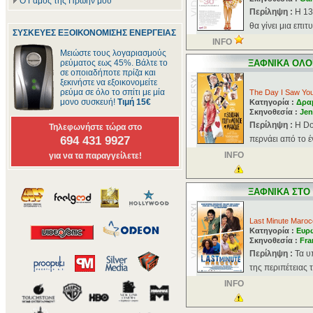
Ο Γάμος της Πρώην μου
Περίληψη :
Η 13
θα γίνει μια επιτ
ΣΥΣΚΕΥΕΣ ΕΞΟΙΚΟΝΟΜΙΣΗΣ ΕΝΕΡΓΕΙΑΣ
INFO
Μειώστε τους λογαριασμούς
ρεύματος εως 45%. Βάλτε το
ΞΑΦΝΙΚΑ ΟΛΟ
σε οποιαδήποτε πρίζα και
ξεκινήστε να εξοικονομείτε
ρεύμα σε όλο το σπίτι με μία
The Day I Saw You
μονο συσκευή!
Τιμή 15€
Κατηγορία :
Δρα
Σκηνοθεσία :
Jen
Περίληψη :
Η Do
Τηλεφωνήστε τώρα στο
694 431 9927
περνάει από το έ
INFO
για να τα παραγγείλετε!
ΞΑΦΝΙΚΑ ΣΤΟ
Last Minute Maro
Κατηγορία :
Ευρ
Σκηνοθεσία :
Fra
Περίληψη :
Τα υ
της περιπέτειας 
INFO