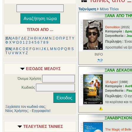
Ταξινόμιση
Μόνο Τίτλοι
ΞΑΝΑ ΑΠΟ ΤΗ
Demolition
[
2015
]
ΤΙΤΛΟΙ ΑΠΟ ...
Κατηγορία :
Δρα
Σκηνοθεσία :
Jea
[
ΕΛ
]
Α
Β
Γ
Δ
Ε
Ζ
Η
Θ
Ι
Κ
Λ
Μ
Ν
Ξ
Ο
Π
Ρ
Σ
Τ
Υ
Περίληψη :
Ένας
Φ
Χ
Ψ
Ω
0
1
2
3
4
5
6
7
8
9
προσπαθεί να ξεπ
[
ΕΝ
]
A
B
C
D
E
F
G
H
I
J
K
L
M
N
O
P
Q
R
S
T
U
V
W
X
Y
Z
INFO
ΕΙΣΟΔΟΣ ΜΕΛΟΥΣ
ΞΑΝΑ ΔΕΚΑΟ
Όνομα Χρήστη
18 Again!
[
1988
]
Κατηγορία :
Αισθ
Κωδικός
Σκηνοθεσία :
Pau
Περίληψη :
Ο εγ
τα κορίτσια και τ
Ξεχάσατε τον κωδικό σας;
Νέος Χρήστης; - Εγγραφείτε!
ΞΑΝΑΒΡΙΣΚΟΝ
ΤΕΛΕΥΤΑΙΕΣ ΤΑΙΝΙΕΣ
The Magic of Belle 