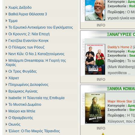
Κατηγορία :
Δρα
Σκηνοθεσία :
Rob
Χωρίς Διέξοδο
Περίληψη :
Ο Μό
Βαθιά Άγρια Θάλασσα 3
γηραιά ηλικία κα
Έμμα
INFO
Το Ερωτικό Αντικείμενο του Εγκλήματος
Οι Κρουντς 2: Νέα Εποχή
ΞΑΝΑΓΥΡΙΣΕ 
Γκοτζίλα Εναντίον Κονγκ
Ο Πόλεμος των Ρόουζ
Daddy's Home 2
[
Κατηγορία :
Κωμ
Νεντ Κέλι: Ο Νο.1 Καταζητούμενος
Σκηνοθεσία :
Sea
Μπάρμπι Dreamtopia: Η Γιορτή της
Περίληψη :
Το s
Χαράς
(Mark Wahlberg) 
Οι Τρεις Φυγάδες
προστίθεται ...
Χάριετ
INFO
Πληρωμένος Δολοφόνος
ΞΑΝΘΙΑ ΚΟΜΑ
Βρώμικος Αγώνας
Isabelle: Η Τελευταία της Επιθυμία
Major Movie Star
[
Το Μυστικό Δωμάτιο
Κατηγορία :
Δρα
Σκηνοθεσία :
Ste
Μαύρο και Μπλε
Περίληψη :
Η Τζ
Ο Θριαμβευτής
Χόλιγουντ, που δ
Οιωνός
INFO
Έλλιοτ: Ο Πιο Μικρός Τάρανδος