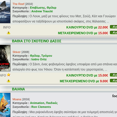
The Reef
[
2010
]
Κατηγορία :
Επιβίωσης
,
Θρίλερ
Σκηνοθεσία :
Andrew Traucki
Περίληψη :
O Λουκ, μαζί με τους φίλους του Ματ, Σούζι, Κέιτ και Γουώρεν
αποφασίζουν να ταξιδέψουν με ιστιοπλοϊκό σκάφος, στις θάλασσες ...
INFO
ΚΑΙΝΟΥΡΓΙΟ DVD με
22.00€
ΜΕΤΑΧΕΙΡΙΣΜΕΝΟ DVD με
15.00€
ΒΑΘΙΑ ΣΤΟ ΣΚΟΤΕΙΝΟ ΔΑΣΟΣ
Shiver
[
2008
]
Κατηγορία :
Θρίλερ
,
Τρόμου
Σκηνοθεσία :
Isidro Ortiz
Περίληψη :
O Σάντι, ένας φοβισμένος έφηβος υποφέρει από μια σπάνια και
αλλεργία στο φως του Ήλιου. Όταν η κατάστασή του χειροτερεύει, ...
INFO
ΚΑΙΝΟΥΡΓΙΟ DVD με
15.00€
ΜΕΤΑΧΕΙΡΙΣΜΕΝΟ DVD με
9.00€
ΒΑΙΑΝΑ
Moana
[
2016
]
Κατηγορία :
Animation
,
Παιδικές
Σκηνοθεσία :
Ron Clements
Περίληψη :
Μια ριψοκίνδυνη έφηβη σαλπάρει σε μια τολμηρή αποστολή γι