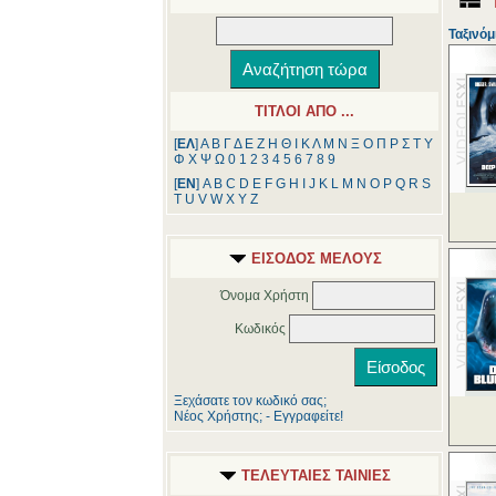
Ταξινόμ
ΤΙΤΛΟΙ ΑΠΟ ...
[
ΕΛ
]
Α
Β
Γ
Δ
Ε
Ζ
Η
Θ
Ι
Κ
Λ
Μ
Ν
Ξ
Ο
Π
Ρ
Σ
Τ
Υ
Φ
Χ
Ψ
Ω
0
1
2
3
4
5
6
7
8
9
[
ΕΝ
]
A
B
C
D
E
F
G
H
I
J
K
L
M
N
O
P
Q
R
S
T
U
V
W
X
Y
Z
ΕΙΣΟΔΟΣ ΜΕΛΟΥΣ
Όνομα Χρήστη
Κωδικός
Ξεχάσατε τον κωδικό σας;
Νέος Χρήστης; - Εγγραφείτε!
ΤΕΛΕΥΤΑΙΕΣ ΤΑΙΝΙΕΣ