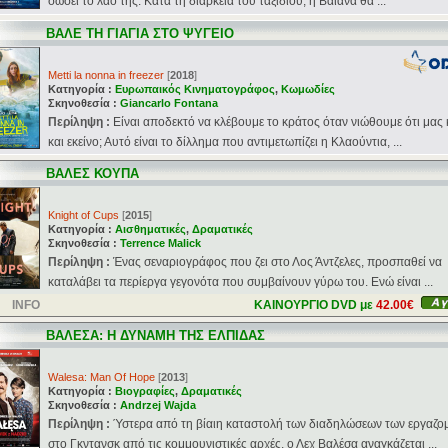
σώσει το λαό της. Κατά τη διάρκεια του ταξιδιού, η Βαϊάνα θα ...
ΒΑΛΕ ΤΗ ΓΙΑΓΙΑ ΣΤΟ ΨΥΓΕΙΟ
Metti la nonna in freezer
[
2018
]
Κατηγορία :
Ευρωπαικός Κινηματογράφος
,
Κωμωδίες
Σκηνοθεσία :
Giancarlo Fontana
Περίληψη :
Είναι αποδεκτό να κλέβουμε το κράτος όταν νιώθουμε ότι μας 
και εκείνο; Αυτό είναι το δίλλημα που αντιμετωπίζει η Κλαούντια, ...
ΒΑΛΕΣ ΚΟΥΠΑ
Knight of Cups
[
2015
]
Κατηγορία :
Αισθηματικές
,
Δραματικές
Σκηνοθεσία :
Terrence Malick
Περίληψη :
Ένας σεναριογράφος που ζει στο Λος Άντζελες, προσπαθεί να
καταλάβει τα περίεργα γεγονότα που συμβαίνουν γύρω του. Ενώ είναι ...
INFO
ΚΑΙΝΟΥΡΓΙΟ DVD με
42.00€
ΒΑΛΕΣΑ: Η ΔΥΝΑΜΗ ΤΗΣ ΕΛΠΙΔΑΣ
Walesa: Man Of Hope
[
2013
]
Κατηγορία :
Βιογραφίες
,
Δραματικές
Σκηνοθεσία :
Andrzej Wajda
Περίληψη :
Ύστερα από τη βίαιη καταστολή των διαδηλώσεων των εργαζο
στο Γκντανσκ από τις κομμουνιστικές αρχές, ο Λεχ Βαλέσα αναγκάζεται ...