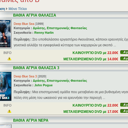
ιση
Μόνο Τίτλοι
ΒΑΘΙΑ ΑΓΡΙΑ ΘΑΛΑΣΣΑ
Deep Blue Sea
[
1999
]
Κατηγορία :
Δράσης
,
Επιστημονικής Φαντασίας
Σκηνοθεσία :
Renny Harlin
Περίληψη :
Στο υποθαλάσσιο εργαστήριο Ακουάτικα, κάποιοι ερευνητές έ
γενετικά αλλάξει τα εγκεφαλικά κύτταρα των καρχαριών με σκοπό ...
INFO
ΚΑΙΝΟΥΡΓΙΟ DVD με
22.00€
ΜΕΤΑΧΕΙΡΙΣΜΕΝΟ DVD με
14.00€
ΒΑΘΙΑ ΑΓΡΙΑ ΘΑΛΑΣΣΑ 3
Deep Blue Sea 3
[
2020
]
Κατηγορία :
Δράσης
,
Επιστημονικής Φαντασίας
Σκηνοθεσία :
John Pogue
Περίληψη :
Μια επιστημονική ομάδα που μεταβαίνει σε μια βυθισμένη νησ
πόλη στη μέση του ωκεανού για να ερευνήσει την περιοχή ...
INFO
ΚΑΙΝΟΥΡΓΙΟ DVD με
22.00€
ΜΕΤΑΧΕΙΡΙΣΜΕΝΟ DVD με
17.00€
ΒΑΘΙΑ ΑΓΡΙΑ ΝΕΡΑ