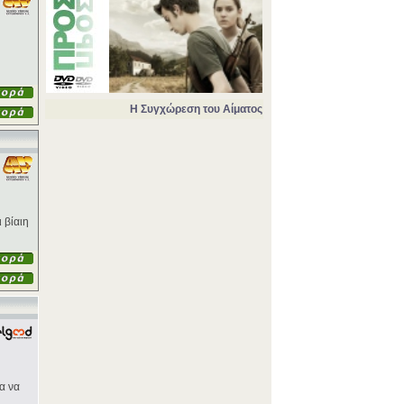
Η Συγχώρεση του Αίματος
 βίαιη
α να