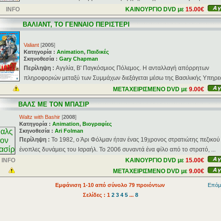
INFO
ΚΑΙΝΟΥΡΓΙΟ DVD με
15.00€
ΒΑΛΙΑΝΤ, ΤΟ ΓΕΝΝΑΙΟ ΠΕΡΙΣΤΕΡΙ
Valiant
[
2005
]
Κατηγορία :
Animation
,
Παιδικές
Σκηνοθεσία :
Gary Chapman
Περίληψη :
Αγγλία, Β' Παγκόσμιος Πόλεμος. Η ανταλλαγή απόρρητων
πληροφοριών μεταξύ των Συμμάχων διεξάγεται μέσω της Βασιλικής Υπηρεσί
ΜΕΤΑΧΕΙΡΙΣΜΕΝΟ DVD με
9.00€
ΒΑΛΣ ΜΕ ΤΟΝ ΜΠΑΣΙΡ
Waltz with Bashir
[
2008
]
Κατηγορία :
Animation
,
Βιογραφίες
Σκηνοθεσία :
Ari Folman
Περίληψη :
Το 1982, ο Άρι Φόλμαν ήταν ένας 19χρονος στρατιώτης πεζικού 
ένοπλες δυνάμεις του Ισραήλ. Το 2006 συναντά ένα φίλο από το στρατό, ...
INFO
ΚΑΙΝΟΥΡΓΙΟ DVD με
15.00€
ΜΕΤΑΧΕΙΡΙΣΜΕΝΟ DVD με
9.00€
Εμφάνιση 1-10 από σύνολο 79 προιόντων
Επόμ
Σελίδες : 1
2
3
4
5
...
8