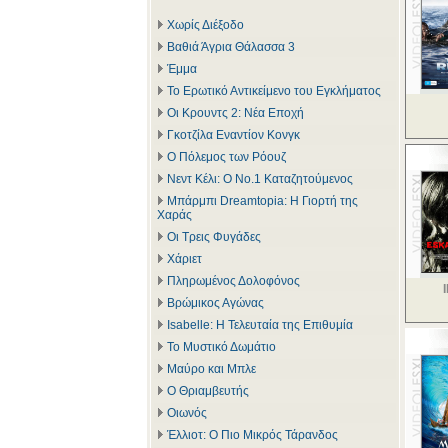
Χωρίς Διέξοδο
Βαθιά Άγρια Θάλασσα 3
Έμμα
Το Ερωτικό Αντικείμενο του Εγκλήματος
Οι Κρουντς 2: Νέα Εποχή
Γκοτζίλα Εναντίον Κονγκ
Ο Πόλεμος των Ρόουζ
Νεντ Κέλι: Ο Νο.1 Καταζητούμενος
Μπάρμπι Dreamtopia: Η Γιορτή της
Χαράς
Οι Τρεις Φυγάδες
Χάριετ
Πληρωμένος Δολοφόνος
Βρώμικος Αγώνας
Isabelle: Η Τελευταία της Επιθυμία
Το Μυστικό Δωμάτιο
Μαύρο και Μπλε
Ο Θριαμβευτής
Οιωνός
Έλλιοτ: Ο Πιο Μικρός Τάρανδος