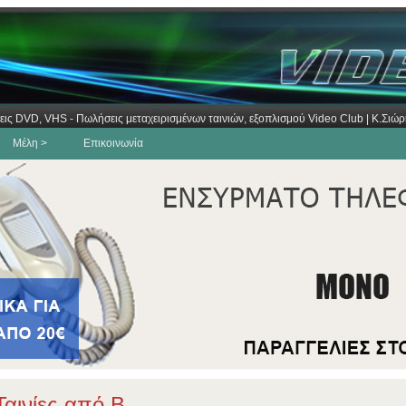
εις DVD, VHS - Πωλήσεις μεταχειρισμένων ταινιών, εξοπλισμού Video Club | Κ.Σι
Μέλη >
Επικοινωνία
αινίες από Β