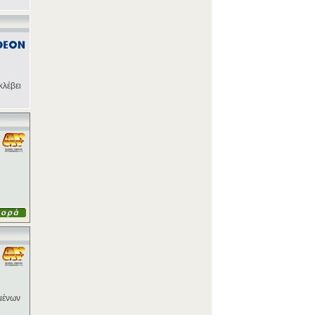
κλέβει
μένων