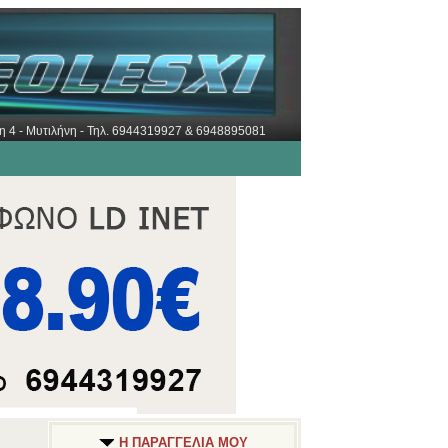
ώρη 4 - Μυτιλήνη - Τηλ. 6944319927 & 6948895081
Η ΠΑΡΑΓΓΕΛΙΑ ΜΟΥ