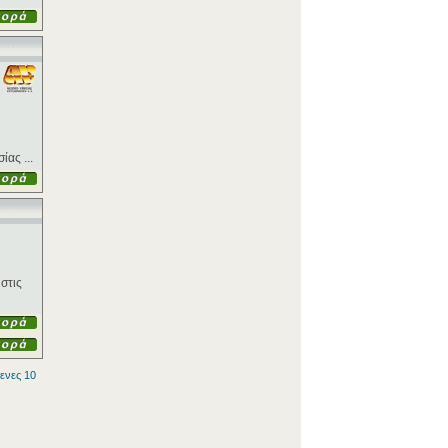
ας ...
στις
ενες 10