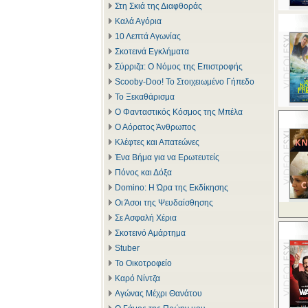
Στη Σκιά της Διαφθοράς
Καλά Αγόρια
10 Λεπτά Αγωνίας
Σκοτεινά Εγκλήματα
Σύρριζα: Ο Νόμος της Επιστροφής
Scooby-Doo! Το Στοιχειωμένο Γήπεδο
Το Ξεκαθάρισμα
Ο Φανταστικός Κόσμος της Μπέλα
Ο Αόρατος Άνθρωπος
Κλέφτες και Απατεώνες
Ένα Βήμα για να Ερωτευτείς
Πόνος και Δόξα
Domino: Η Ώρα της Εκδίκησης
Οι Άσοι της Ψευδαίσθησης
Σε Ασφαλή Χέρια
Σκοτεινό Αμάρτημα
Stuber
Το Οικοτροφείο
Καρό Νίντζα
Αγώνας Μέχρι Θανάτου