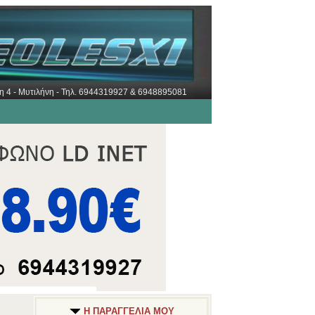
ώρη 4 - Μυτιλήνη - Τηλ. 6944319927 & 6948895081
Η ΠΑΡΑΓΓΕΛΙΑ ΜΟΥ