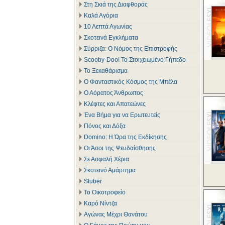
Στη Σκιά της Διαφθοράς
Καλά Αγόρια
10 Λεπτά Αγωνίας
Σκοτεινά Εγκλήματα
Σύρριζα: Ο Νόμος της Επιστροφής
Scooby-Doo! Το Στοιχειωμένο Γήπεδο
Το Ξεκαθάρισμα
Ο Φανταστικός Κόσμος της Μπέλα
Ο Αόρατος Άνθρωπος
Κλέφτες και Απατεώνες
Ένα Βήμα για να Ερωτευτείς
Πόνος και Δόξα
Domino: Η Ώρα της Εκδίκησης
Οι Άσοι της Ψευδαίσθησης
Σε Ασφαλή Χέρια
Σκοτεινό Αμάρτημα
Stuber
Το Οικοτροφείο
Καρό Νίντζα
Αγώνας Μέχρι Θανάτου