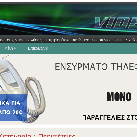
εις DVD, VHS - Πωλήσεις μεταχειρισμένων ταινιών, εξοπλισμού Video Club | Κ.Σι
Μέλη >
Επικοινωνία
ατηγορία : Περιπέτειες