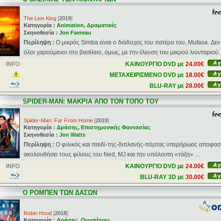
The Lion King
[
2019
]
Κατηγορία :
Animation
,
Δραματικές
Σκηνοθεσία :
Jon Favreau
Περίληψη :
Ο μικρός Simba είναι ο διάδοχος του πατέρα του, Mufasa. Δεν 
όλοι χαρούμενοι στο βασίλειο, όμως, με την έλευση του μικρού λιονταριού. .
INFO
ΚΑΙΝΟΥΡΓΙΟ DVD με
24.00€
ΜΕΤΑΧΕΙΡΙΣΜΕΝΟ DVD με
18.00€
BLU-RAY με
28.00€
SPIDER-MAN: ΜΑΚΡΙΑ ΑΠΟ ΤΟΝ ΤΟΠO ΤΟΥ
Spider-Man: Far From Home
[
2019
]
Κατηγορία :
Δράσης
,
Επιστημονικής Φαντασίας
Σκηνοθεσία :
Jon Watts
Περίληψη :
O φιλικός και παιδί-της-διπλανής-πόρτας υπερήρωας αποφασί
ακολουθήσει τους φίλους του Ned, MJ και την υπόλοιπη «τάξη» ...
INFO
ΚΑΙΝΟΥΡΓΙΟ DVD με
24.00€
BLU-RAY 3D με
30.00€
Ο ΡΟΜΠΕΝ ΤΩΝ ΔΑΣΩΝ
Robin Hood
[
2018
]
Κατηγορία :
Δράσης
,
Περιπέτειες