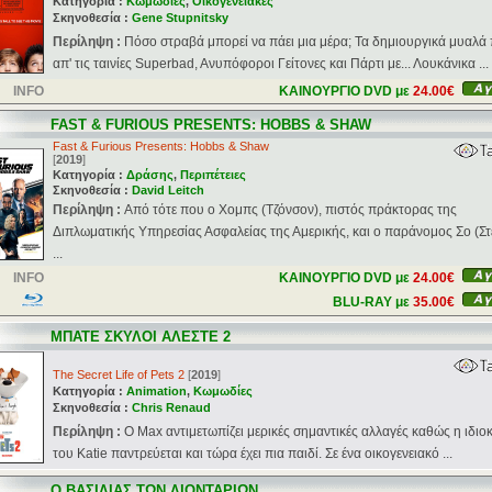
Κατηγορία :
Κωμωδίες
,
Οικογενειακές
Σκηνοθεσία :
Gene Stupnitsky
Περίληψη :
Πόσο στραβά μπορεί να πάει μια μέρα; Τα δημιουργικά μυαλά
απ' τις ταινίες Superbad, Aνυπόφοροι Γείτονες και Πάρτι με... Λουκάνικα ...
INFO
ΚΑΙΝΟΥΡΓΙΟ DVD με
24.00€
FAST & FURIOUS PRESENTS: HOBBS & SHAW
Fast & Furious Presents: Hobbs & Shaw
[
2019
]
Κατηγορία :
Δράσης
,
Περιπέτειες
Σκηνοθεσία :
David Leitch
Περίληψη :
Από τότε που ο Χομπς (Τζόνσον), πιστός πράκτορας της
Διπλωματικής Υπηρεσίας Ασφαλείας της Αμερικής, και ο παράνομος Σο (Στ
...
INFO
ΚΑΙΝΟΥΡΓΙΟ DVD με
24.00€
BLU-RAY με
35.00€
ΜΠΑΤΕ ΣΚΥΛΟΙ ΑΛΕΣΤΕ 2
The Secret Life of Pets 2
[
2019
]
Κατηγορία :
Animation
,
Κωμωδίες
Σκηνοθεσία :
Chris Renaud
Περίληψη :
Ο Max αντιμετωπίζει μερικές σημαντικές αλλαγές καθώς η ιδιο
του Katie παντρεύεται και τώρα έχει πια παιδί. Σε ένα οικογενειακό ...
Ο ΒΑΣΙΛΙΑΣ ΤΩΝ ΛΙΟΝΤΑΡΙΩΝ