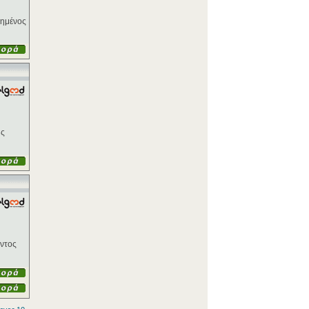
γημένος
ης
αντος