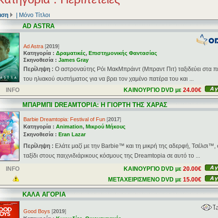
ιση
|
Μόνο Τίτλοι
AD ASTRA
Ad Astra
[
2019
]
Κατηγορία :
Δραματικές
,
Επιστημονικής Φαντασίας
Σκηνοθεσία :
James Gray
Περίληψη :
Ο αστροναύτης Ρόι ΜακΜπράιντ (Μπραντ Πιτ) ταξιδεύει στα π
του ηλιακού συστήματος για να βρει τον χαμένο πατέρα του και ...
INFO
ΚΑΙΝΟΥΡΓΙΟ DVD με
24.00€
ΜΠΑΡΜΠΙ DREAMTOPIA: Η ΓΙΟΡΤΗ ΤΗΣ ΧΑΡΑΣ
Barbie Dreamtopia: Festival of Fun
[
2017
]
Κατηγορία :
Animation
,
Μικρού Μήκους
Σκηνοθεσία :
Eran Lazar
Περίληψη :
Ελάτε μαζί με την Barbie™ και τη μικρή της αδερφή, Τσέλσι™, 
ταξίδι στους παιχνιδιάρικους κόσμους της Dreamtopia σε αυτό το ...
INFO
ΚΑΙΝΟΥΡΓΙΟ DVD με
20.00€
ΜΕΤΑΧΕΙΡΙΣΜΕΝΟ DVD με
15.00€
ΚΑΛΑ ΑΓΟΡΙΑ
Good Boys
[
2019
]