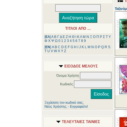
Ταξινόμ
ΤΙΤΛΟΙ ΑΠΟ ...
[
ΕΛ
]
Α
Β
Γ
Δ
Ε
Ζ
Η
Θ
Ι
Κ
Λ
Μ
Ν
Ξ
Ο
Π
Ρ
Σ
Τ
Υ
Φ
Χ
Ψ
Ω
0
1
2
3
4
5
6
7
8
9
[
ΕΝ
]
A
B
C
D
E
F
G
H
I
J
K
L
M
N
O
P
Q
R
S
T
U
V
W
X
Y
Z
ΕΙΣΟΔΟΣ ΜΕΛΟΥΣ
Όνομα Χρήστη
Κωδικός
Ξεχάσατε τον κωδικό σας;
Νέος Χρήστης; - Εγγραφείτε!
ΤΕΛΕΥΤΑΙΕΣ ΤΑΙΝΙΕΣ