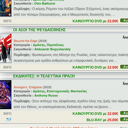
Σκηνοθεσία :
Otto Bathurst
Περίληψη :
Ο κόμης Ρόμπιν του Λόξλεϊ (Τάρον Έτζερτον), ένας σκληραγω
από τον πόλεμο Σταυροφόρος, και ο Μαυριτανός διοικητής του, ...
INFO
ΚΑΙΝΟΥΡΓΙΟ DVD με
22.00€
ΟΙ ΑΣΟΙ ΤΗΣ ΨΕΥΔΑΙΣΘΗΣΗΣ
Beyond the Edge
[
2018
]
Κατηγορία :
Δράσης
,
Περιπέτειες
Σκηνοθεσία :
Aleksandr Boguslavskiy
Περίληψη :
Βρισκόμενος στη Μόσχα της Ρωσίας, ένας ταλαντούχος παίκτ
συγκεντρώνει μια ομάδα ανθρώπων με υπερφυσικές δυνάμεις για ...
INFO
ΚΑΙΝΟΥΡΓΙΟ DVD με
22.00€
ΕΚΔΙΚΗΤΕΣ: Η ΤΕΛΕΥΤΑΙΑ ΠΡΑΞΗ
Avengers: Endgame
[
2019
]
Κατηγορία :
Δράσης
,
Επιστημονικής Φαντασίας
Σκηνοθεσία :
Anthony Russo
Περίληψη :
Στον απόηχο της εξαφάνισης σχεδόν όλης της ζωής του σύμπ
από τον Θάνος, οι εναπομείναντες Εκδικητές πρέπει να βρουν ...
INFO
ΚΑΙΝΟΥΡΓΙΟ DVD με
22.00€
BLU-RAY με
25.00€