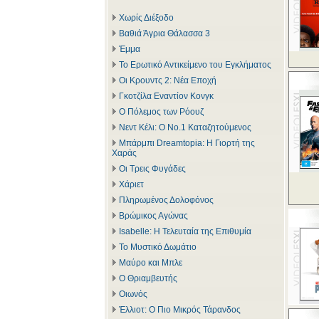
Χωρίς Διέξοδο
Βαθιά Άγρια Θάλασσα 3
Έμμα
Το Ερωτικό Αντικείμενο του Εγκλήματος
Οι Κρουντς 2: Νέα Εποχή
Γκοτζίλα Εναντίον Κονγκ
Ο Πόλεμος των Ρόουζ
Νεντ Κέλι: Ο Νο.1 Καταζητούμενος
Μπάρμπι Dreamtopia: Η Γιορτή της
Χαράς
Οι Τρεις Φυγάδες
Χάριετ
Πληρωμένος Δολοφόνος
Βρώμικος Αγώνας
Isabelle: Η Τελευταία της Επιθυμία
Το Μυστικό Δωμάτιο
Μαύρο και Μπλε
Ο Θριαμβευτής
Οιωνός
Έλλιοτ: Ο Πιο Μικρός Τάρανδος