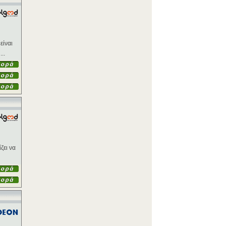
είναι
..
ζει να