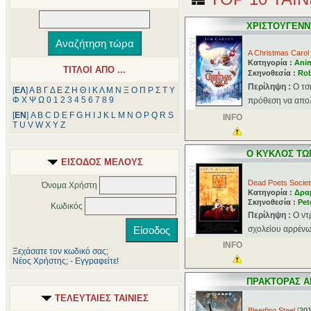
ΧΡΙΣΤΟΥΓΕΝΝΙ
A Christmas Carol
Κατηγορία :
Ani
ΤΙΤΛΟΙ ΑΠΟ ...
Σκηνοθεσία :
Rob
Περίληψη :
Ο τσ
[
ΕΛ
]
Α
Β
Γ
Δ
Ε
Ζ
Η
Θ
Ι
Κ
Λ
Μ
Ν
Ξ
Ο
Π
Ρ
Σ
Τ
Υ
Φ
Χ
Ψ
Ω
0
1
2
3
4
5
6
7
8
9
πρόθεση να απολ
[
ΕΝ
]
A
B
C
D
E
F
G
H
I
J
K
L
M
N
O
P
Q
R
S
INFO
T
U
V
W
X
Y
Z
Ο ΚΥΚΛΟΣ ΤΩ
ΕΙΣΟΔΟΣ ΜΕΛΟΥΣ
Dead Poets Societ
Όνομα Χρήστη
Κατηγορία :
Δρα
Σκηνοθεσία :
Pet
Κωδικός
Περίληψη :
Ο ντ
σχολείου αρρένω
INFO
Ξεχάσατε τον κωδικό σας;
Νέος Χρήστης; - Εγγραφείτε!
ΠΡΑΚΤΟΡΑΣ Α
ΤΕΛΕΥΤΑΙΕΣ ΤΑΙΝΙΕΣ
Bleeding Steel
[
20