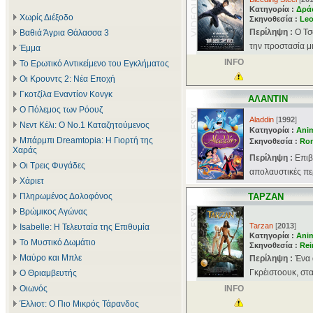
Κατηγορία :
Δρά
Χωρίς Διέξοδο
Σκηνοθεσία :
Leo
Περίληψη :
Ο Τσ
Βαθιά Άγρια Θάλασσα 3
την προστασία μι
Έμμα
INFO
Το Ερωτικό Αντικείμενο του Εγκλήματος
Οι Κρουντς 2: Νέα Εποχή
Γκοτζίλα Εναντίον Κονγκ
ΑΛΑΝΤΙΝ
Ο Πόλεμος των Ρόουζ
Aladdin
[
1992
]
Νεντ Κέλι: Ο Νο.1 Καταζητούμενος
Κατηγορία :
Ani
Μπάρμπι Dreamtopia: Η Γιορτή της
Σκηνοθεσία :
Ron
Χαράς
Περίληψη :
Επιβ
Οι Τρεις Φυγάδες
απολαυστικές περ
Χάριετ
Πληρωμένος Δολοφόνος
ΤΑΡΖΑΝ
Βρώμικος Αγώνας
Tarzan
[
2013
]
Isabelle: Η Τελευταία της Επιθυμία
Κατηγορία :
Ani
Το Μυστικό Δωμάτιο
Σκηνοθεσία :
Rei
Μαύρο και Μπλε
Περίληψη :
Ένα 
Γκρέιστοουκ, στα
Ο Θριαμβευτής
Οιωνός
INFO
Έλλιοτ: Ο Πιο Μικρός Τάρανδος