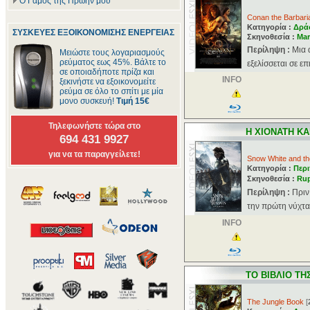
Ο Γάμος της Πρώην μου
Conan the Barbari
Κατηγορία :
Δρά
ΣΥΣΚΕΥΕΣ ΕΞΟΙΚΟΝΟΜΙΣΗΣ ΕΝΕΡΓΕΙΑΣ
Σκηνοθεσία :
Mar
Περίληψη :
Μια 
Μειώστε τους λογαριασμούς
ρεύματος εως 45%. Βάλτε το
εξελίσσεται σε ε
σε οποιαδήποτε πρίζα και
INFO
ξεκινήστε να εξοικονομείτε
ρεύμα σε όλο το σπίτι με μία
μονο συσκευή!
Τιμή 15€
Τηλεφωνήστε τώρα στο
Η ΧΙΟΝΑΤΗ ΚΑ
694 431 9927
για να τα παραγγείλετε!
Snow White and t
Κατηγορία :
Περι
Σκηνοθεσία :
Rup
Περίληψη :
Πριν
την πρώτη νύχτα 
INFO
ΤΟ ΒΙΒΛΙΟ ΤΗ
The Jungle Book
[