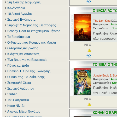
Στη Σκιά της Διαφθοράς
Καλά Αγόρια
Ο ΒΑΣΙΛΙΑΣ Τ
10 Λεπτά Αγωνίας
Σκοτεινά Εγκλήματα
The Lion King
[
201
Κατηγορία :
Ani
Σύρριζα: Ο Νόμος της Επιστροφής
Σκηνοθεσία :
Jon
Scooby-Doo! Το Στοιχειωμένο Γήπεδο
Περίληψη :
Ο μι
Το Ξεκαθάρισμα
όλοι χαρούμενοι 
Ο Φανταστικός Κόσμος της Μπέλα
INFO
Ο Αόρατος Άνθρωπος
Κλέφτες και Απατεώνες
Ένα Βήμα για να Ερωτευτείς
ΤΟ ΒΙΒΛΙΟ ΤΗ
Πόνος και Δόξα
Domino: Η Ώρα της Εκδίκησης
Jungle Book 2: Spe
Οι Άσοι της Ψευδαίσθησης
Κατηγορία :
Ani
Σε Ασφαλή Χέρια
Σκηνοθεσία :
Ste
Περίληψη :
Η κλ
Σκοτεινό Αμάρτημα
την Ειδική Έκδοσ
Stuber
INFO
Το Οικοτροφείο
Καρό Νίντζα
Αγώνας Μέχρι Θανάτου
ΚΟΝΑΝ Ο ΒΑΡ