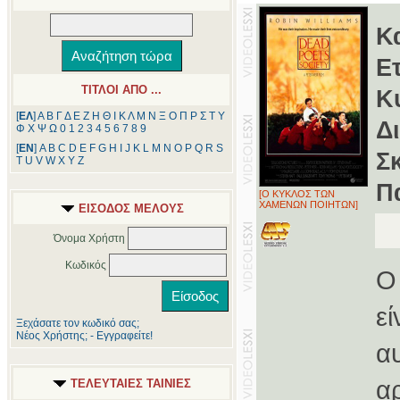
Κ
Ε
ΤΙΤΛΟΙ ΑΠΟ ...
Κ
[
ΕΛ
]
Α
Β
Γ
Δ
Ε
Ζ
Η
Θ
Ι
Κ
Λ
Μ
Ν
Ξ
Ο
Π
Ρ
Σ
Τ
Υ
Δ
Φ
Χ
Ψ
Ω
0
1
2
3
4
5
6
7
8
9
[
ΕΝ
]
A
B
C
D
E
F
G
H
I
J
K
L
M
N
O
P
Q
R
S
Σ
T
U
V
W
X
Y
Z
Π
[Ο ΚΥΚΛΟΣ ΤΩΝ
ΧΑΜΕΝΩΝ ΠΟΙΗΤΩΝ]
ΕΙΣΟΔΟΣ ΜΕΛΟΥΣ
Όνομα Χρήστη
Κωδικός
Ο
ε
Ξεχάσατε τον κωδικό σας;
Νέος Χρήστης; - Εγγραφείτε!
α
α
ΤΕΛΕΥΤΑΙΕΣ ΤΑΙΝΙΕΣ