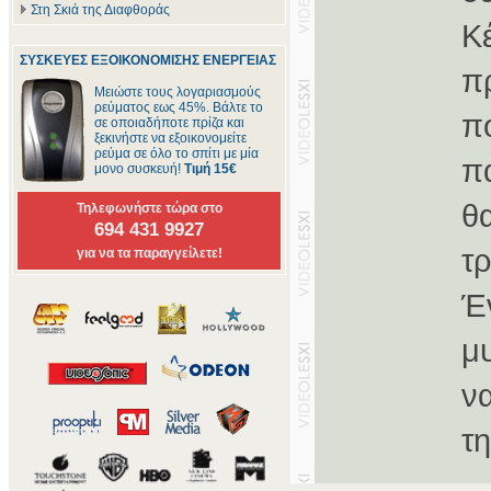
Στη Σκιά της Διαφθοράς
Κ
ΣΥΣΚΕΥΕΣ ΕΞΟΙΚΟΝΟΜΙΣΗΣ ΕΝΕΡΓΕΙΑΣ
π
Μειώστε τους λογαριασμούς
ρεύματος εως 45%. Βάλτε το
π
σε οποιαδήποτε πρίζα και
ξεκινήστε να εξοικονομείτε
ρεύμα σε όλο το σπίτι με μία
π
μονο συσκευή!
Τιμή 15€
θ
Τηλεφωνήστε τώρα στο
694 431 9927
τ
για να τα παραγγείλετε!
Έ
μ
να
τ