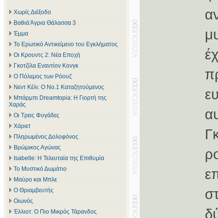
α
Χωρίς Διέξοδο
Βαθιά Άγρια Θάλασσα 3
μ
Έμμα
Το Ερωτικό Αντικείμενο του Εγκλήματος
έ
Οι Κρουντς 2: Νέα Εποχή
Γκοτζίλα Εναντίον Κονγκ
π
Ο Πόλεμος των Ρόουζ
Νεντ Κέλι: Ο Νο.1 Καταζητούμενος
ε
Μπάρμπι Dreamtopia: Η Γιορτή της
Χαράς
α
Οι Τρεις Φυγάδες
Χάριετ
Γ
Πληρωμένος Δολοφόνος
Βρώμικος Αγώνας
ρ
Isabelle: Η Τελευταία της Επιθυμία
Το Μυστικό Δωμάτιο
ε
Μαύρο και Μπλε
σ
Ο Θριαμβευτής
Οιωνός
δ
Έλλιοτ: Ο Πιο Μικρός Τάρανδος