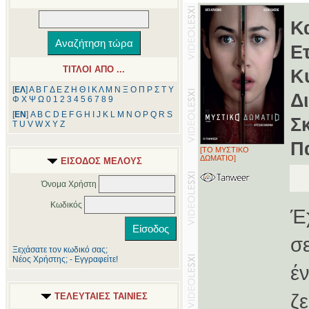
Κ
Ε
ΤΙΤΛΟΙ ΑΠΟ ...
Κ
[
ΕΛ
]
Α
Β
Γ
Δ
Ε
Ζ
Η
Θ
Ι
Κ
Λ
Μ
Ν
Ξ
Ο
Π
Ρ
Σ
Τ
Υ
Δ
Φ
Χ
Ψ
Ω
0
1
2
3
4
5
6
7
8
9
[
ΕΝ
]
A
B
C
D
E
F
G
H
I
J
K
L
M
N
O
P
Q
R
S
Σ
T
U
V
W
X
Y
Z
Π
[ΤΟ ΜΥΣΤΙΚΟ
ΔΩΜΑΤΙΟ]
ΕΙΣΟΔΟΣ ΜΕΛΟΥΣ
Όνομα Χρήστη
Κωδικός
Έ
σ
Ξεχάσατε τον κωδικό σας;
Νέος Χρήστης; - Εγγραφείτε!
έ
ζ
ΤΕΛΕΥΤΑΙΕΣ ΤΑΙΝΙΕΣ