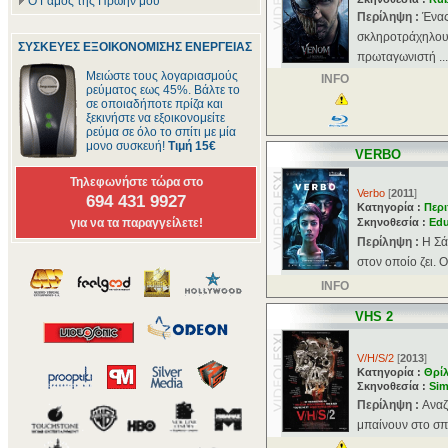
Ο Γάμος της Πρώην μου
Περίληψη :
Ένας
σκληροτράχηλους
ΣΥΣΚΕΥΕΣ ΕΞΟΙΚΟΝΟΜΙΣΗΣ ΕΝΕΡΓΕΙΑΣ
πρωταγωνιστή ...
Μειώστε τους λογαριασμούς
INFO
ρεύματος εως 45%. Βάλτε το
σε οποιαδήποτε πρίζα και
ξεκινήστε να εξοικονομείτε
ρεύμα σε όλο το σπίτι με μία
μονο συσκευή!
Τιμή 15€
VERBO
Τηλεφωνήστε τώρα στο
Verbo
[
2011
]
694 431 9927
Κατηγορία :
Περι
για να τα παραγγείλετε!
Σκηνοθεσία :
Edu
Περίληψη :
Η Σά
στον οποίο ζει. 
INFO
VHS 2
V/H/S/2
[
2013
]
Κατηγορία :
Θρί
Σκηνοθεσία :
Sim
Περίληψη :
Αναζ
μπαίνουν στο σπί