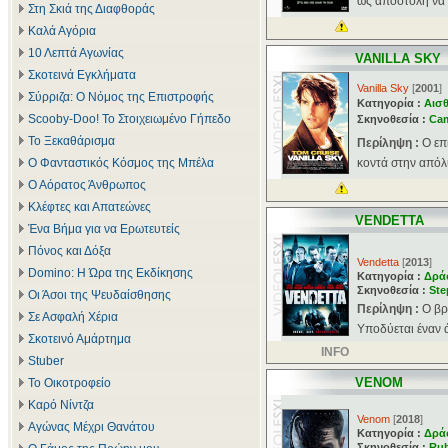
ως αποστολή να κ
Στη Σκιά της Διαφθοράς
Καλά Αγόρια
10 Λεπτά Αγωνίας
VANILLA SKY
Σκοτεινά Εγκλήματα
Vanilla Sky
[
2001
]
Σύρριζα: Ο Νόμος της Επιστροφής
Κατηγορία :
Αισθ
Scooby-Doo! Το Στοιχειωμένο Γήπεδο
Σκηνοθεσία :
Ca
Το Ξεκαθάρισμα
Περίληψη :
Ο επ
Ο Φανταστικός Κόσμος της Μπέλα
κοντά στην απόλυ
Ο Αόρατος Άνθρωπος
Κλέφτες και Απατεώνες
VENDETTA
Ένα Βήμα για να Ερωτευτείς
Πόνος και Δόξα
Vendetta
[
2013
]
Domino: Η Ώρα της Εκδίκησης
Κατηγορία :
Δρά
Σκηνοθεσία :
Ste
Οι Άσοι της Ψευδαίσθησης
Περίληψη :
Ο βρ
Σε Ασφαλή Χέρια
Υποδύεται έναν ά
Σκοτεινό Αμάρτημα
INFO
Stuber
VENOM
Το Οικοτροφείο
Καρό Νίντζα
Venom
[
2018
]
Αγώνας Μέχρι Θανάτου
Κατηγορία :
Δρά
Σκηνοθεσία :
Rub