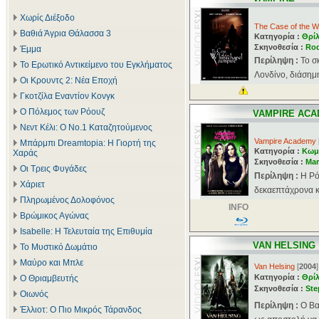
Χωρίς Διέξοδο
The Case of the W
Βαθιά Άγρια Θάλασσα 3
Κατηγορία :
Θρί
Σκηνοθεσία :
Ro
Έμμα
Περίληψη :
Το σ
Το Ερωτικό Αντικείμενο του Εγκλήματος
Λονδίνο, διάσημη
Οι Κρουντς 2: Νέα Εποχή
Γκοτζίλα Εναντίον Κονγκ
Ο Πόλεμος των Ρόουζ
VAMPIRE AC
Νεντ Κέλι: Ο Νο.1 Καταζητούμενος
Vampire Academy
Μπάρμπι Dreamtopia: Η Γιορτή της
Κατηγορία :
Κωμ
Χαράς
Σκηνοθεσία :
Mar
Οι Τρεις Φυγάδες
Περίληψη :
Η Ρό
Χάριετ
δεκαεπτάχρονα κο
Πληρωμένος Δολοφόνος
INFO
Βρώμικος Αγώνας
Isabelle: Η Τελευταία της Επιθυμία
VAN HELSING
Το Μυστικό Δωμάτιο
Μαύρο και Μπλε
Van Helsing
[
2004
]
Κατηγορία :
Θρί
Ο Θριαμβευτής
Σκηνοθεσία :
St
Οιωνός
Περίληψη :
Ο Βα
Έλλιοτ: Ο Πιο Μικρός Τάρανδος