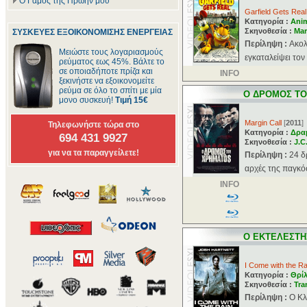
Ο Γάμος της Πρώην μου
Garfield Gets Real
Κατηγορία :
Ani
Σκηνοθεσία :
Mar
ΣΥΣΚΕΥΕΣ ΕΞΟΙΚΟΝΟΜΙΣΗΣ ΕΝΕΡΓΕΙΑΣ
Περίληψη :
Ακολ
Μειώστε τους λογαριασμούς
εγκαταλείψει τον
ρεύματος εως 45%. Βάλτε το
σε οποιαδήποτε πρίζα και
INFO
ξεκινήστε να εξοικονομείτε
ρεύμα σε όλο το σπίτι με μία
O ΔΡΟΜΟΣ Τ
μονο συσκευή!
Τιμή 15€
Margin Call
[
2011
]
Τηλεφωνήστε τώρα στο
Κατηγορία :
Δρα
694 431 9927
Σκηνοθεσία :
J.C
για να τα παραγγείλετε!
Περίληψη :
24 δ
αρχές της παγκόσ
INFO
O ΕΚΤΕΛΕΣΤΗ
I Come with the Ra
Κατηγορία :
Θρί
Σκηνοθεσία :
Tra
Περίληψη :
Ο Κλ