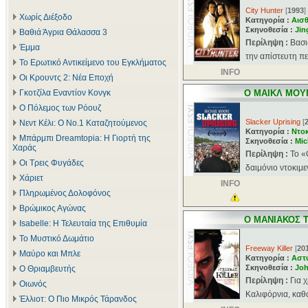
City Hunter
[
1993
]
Χωρίς Διέξοδο
Κατηγορία :
Αισθ
Σκηνοθεσία :
Jin
Βαθιά Άγρια Θάλασσα 3
Περίληψη :
Βασι
Έμμα
την απίστευτη πε
Το Ερωτικό Αντικείμενο του Εγκλήματος
INFO
Οι Κρουντς 2: Νέα Εποχή
Γκοτζίλα Εναντίον Κονγκ
O MΑΙΚΛ ΜΟΥ
Ο Πόλεμος των Ρόουζ
Slacker Uprising
[
Νεντ Κέλι: Ο Νο.1 Καταζητούμενος
Κατηγορία :
Ντοκ
Μπάρμπι Dreamtopia: Η Γιορτή της
Σκηνοθεσία :
Mic
Χαράς
Περίληψη :
To «
Οι Τρεις Φυγάδες
δαιμόνιο ντοκιμε
Χάριετ
INFO
Πληρωμένος Δολοφόνος
Βρώμικος Αγώνας
O MΑΝΙΑΚΟΣ 
Isabelle: Η Τελευταία της Επιθυμία
Το Μυστικό Δωμάτιο
Freeway Killer
[
20
Μαύρο και Μπλε
Κατηγορία :
Αστ
Σκηνοθεσία :
Joh
Ο Θριαμβευτής
Περίληψη :
Για 
Οιωνός
Καλιφόρνια, καθώ
Έλλιοτ: Ο Πιο Μικρός Τάρανδος