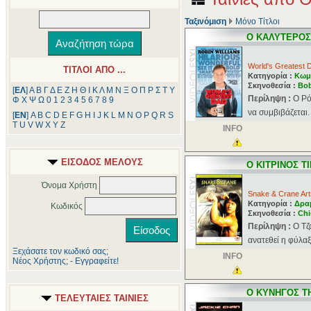
Ταξινόμιση
Μόνο Τίτλοι
O KΑΛΥΤΕΡΟ
World's Greatest 
ΤΙΤΛΟΙ ΑΠΟ ...
Κατηγορία :
Κωμ
Σκηνοθεσία :
Bob
[
ΕΛ
]
Α
Β
Γ
Δ
Ε
Ζ
Η
Θ
Ι
Κ
Λ
Μ
Ν
Ξ
Ο
Π
Ρ
Σ
Τ
Υ
Περίληψη :
O Ρό
Φ
Χ
Ψ
Ω
0
1
2
3
4
5
6
7
8
9
να συμβιβάζεται. 
[
ΕΝ
]
A
B
C
D
E
F
G
H
I
J
K
L
M
N
O
P
Q
R
S
T
U
V
W
X
Y
Z
INFO
ΕΙΣΟΔΟΣ ΜΕΛΟΥΣ
O KΙΤΡΙΝΟΣ Τ
Όνομα Χρήστη
Snake & Crane Arts
Κατηγορία :
Δρα
Κωδικός
Σκηνοθεσία :
Chi
Περίληψη :
O Tζ
ανατεθεί η φύλαξ
Ξεχάσατε τον κωδικό σας;
INFO
Νέος Χρήστης; - Εγγραφείτε!
O KΥΝΗΓΟΣ Τ
ΤΕΛΕΥΤΑΙΕΣ ΤΑΙΝΙΕΣ