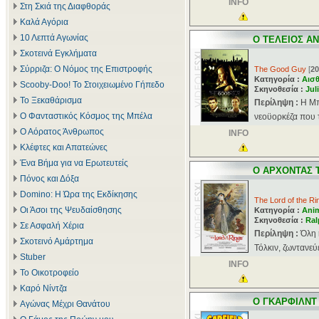
INFO
Στη Σκιά της Διαφθοράς
Καλά Αγόρια
10 Λεπτά Αγωνίας
O TΕΛΕΙΟΣ Α
Σκοτεινά Εγκλήματα
Σύρριζα: Ο Νόμος της Επιστροφής
The Good Guy
[
20
Κατηγορία :
Αισθ
Scooby-Doo! Το Στοιχειωμένο Γήπεδο
Σκηνοθεσία :
Jul
Το Ξεκαθάρισμα
Περίληψη :
H Mπ
Ο Φανταστικός Κόσμος της Μπέλα
νεοϋορκέζα που τ
Ο Αόρατος Άνθρωπος
INFO
Κλέφτες και Απατεώνες
Ένα Βήμα για να Ερωτευτείς
O ΑΡΧΟΝΤΑΣ 
Πόνος και Δόξα
Domino: Η Ώρα της Εκδίκησης
The Lord of the Ri
Οι Άσοι της Ψευδαίσθησης
Κατηγορία :
Ani
Σκηνοθεσία :
Ral
Σε Ασφαλή Χέρια
Περίληψη :
Όλη 
Σκοτεινό Αμάρτημα
Τόλκιν, ζωντανεύ
Stuber
INFO
Το Οικοτροφείο
Καρό Νίντζα
O ΓΚΑΡΦΙΛΝΤ
Αγώνας Μέχρι Θανάτου