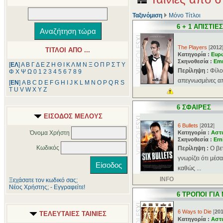
Ταξινόμιση
Μόνο Τίτλοι
6 + 1 ΑΠΙΣΤΙΕΣ
The Players
[
2012
ΤΙΤΛΟΙ ΑΠΟ ...
Κατηγορία :
Ευρ
Σκηνοθεσία :
Emm
[
ΕΛ
]
Α
Β
Γ
Δ
Ε
Ζ
Η
Θ
Ι
Κ
Λ
Μ
Ν
Ξ
Ο
Π
Ρ
Σ
Τ
Υ
Περίληψη :
Φίλο
Φ
Χ
Ψ
Ω
0
1
2
3
4
5
6
7
8
9
απεγνωσμένες από
[
ΕΝ
]
A
B
C
D
E
F
G
H
I
J
K
L
M
N
O
P
Q
R
S
T
U
V
W
X
Y
Z
6 ΣΦΑΙΡΕΣ
ΕΙΣΟΔΟΣ ΜΕΛΟΥΣ
6 Bullets
[
2012
]
Όνομα Χρήστη
Κατηγορία :
Αστ
Σκηνοθεσία :
Ern
Κωδικός
Περίληψη :
Ο βε
γνωρίζει ότι μέσ
καθώς ...
INFO
Ξεχάσατε τον κωδικό σας;
Νέος Χρήστης; - Εγγραφείτε!
6 ΤΡΟΠΟΙ ΓΙΑ
6 Ways to Die
[
20
ΤΕΛΕΥΤΑΙΕΣ ΤΑΙΝΙΕΣ
Κατηγορία :
Αστ