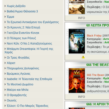
Σκηνοθεσία :
Na
Χωρίς Διέξοδο
Περίληψη :
O Σό
Βαθιά Άγρια Θάλασσα 3
ναρκωτικών της 
Έμμα
INFO
Το Ερωτικό Αντικείμενο του Εγκλήματος
60 ΛΕΠΤΑ ΠΡ
Οι Κρουντς 2: Νέα Εποχή
Γκοτζίλα Εναντίον Κονγκ
Black Friday
[
2007
Ο Πόλεμος των Ρόουζ
Κατηγορία :
Αστ
Σκηνοθεσία :
Art
Νεντ Κέλι: Ο Νο.1 Καταζητούμενος
Περίληψη :
Το μ
Μπάρμπι Dreamtopia: Η Γιορτή της
τη σκοτώσουμε. Α
Χαράς
Οι Τρεις Φυγάδες
Χάριετ
666 THE BEAS
Πληρωμένος Δολοφόνος
Βρώμικος Αγώνας
666 The Beast
[
20
Κατηγορία :
Θρί
Isabelle: Η Τελευταία της Επιθυμία
Σκηνοθεσία :
Nic
Το Μυστικό Δωμάτιο
Περίληψη :
Είμα
Μαύρο και Μπλε
ανθρωπότητας δεν
Ο Θριαμβευτής
INFO
Οιωνός
666: Η ΑΡΧΗ 
Έλλιοτ: Ο Πιο Μικρός Τάρανδος