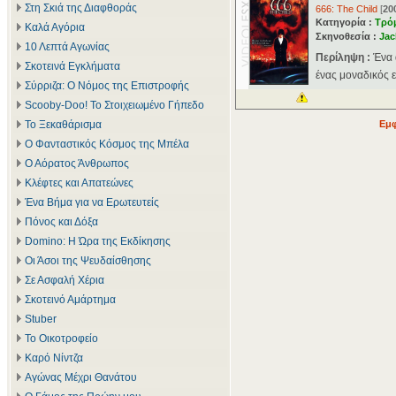
Στη Σκιά της Διαφθοράς
666: The Child
[
20
Κατηγορία :
Τρό
Καλά Αγόρια
Σκηνοθεσία :
Jac
10 Λεπτά Αγωνίας
Περίληψη :
Ένα 
Σκοτεινά Εγκλήματα
ένας μοναδικός ε
Σύρριζα: Ο Νόμος της Επιστροφής
Scooby-Doo! Το Στοιχειωμένο Γήπεδο
Το Ξεκαθάρισμα
Εμφ
Ο Φανταστικός Κόσμος της Μπέλα
Ο Αόρατος Άνθρωπος
Κλέφτες και Απατεώνες
Ένα Βήμα για να Ερωτευτείς
Πόνος και Δόξα
Domino: Η Ώρα της Εκδίκησης
Οι Άσοι της Ψευδαίσθησης
Σε Ασφαλή Χέρια
Σκοτεινό Αμάρτημα
Stuber
Το Οικοτροφείο
Καρό Νίντζα
Αγώνας Μέχρι Θανάτου