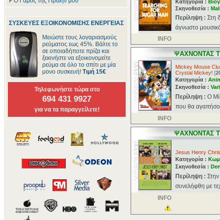
Ο Γάμος της Πρώην μου
Κατηγορία :
Βιογ
Σκηνοθεσία :
Mal
Περίληψη :
Στη 
ΣΥΣΚΕΥΕΣ ΕΞΟΙΚΟΝΟΜΙΣΗΣ ΕΝΕΡΓΕΙΑΣ
άγνωστο μουσικό 
Μειώστε τους λογαριασμούς
INFO
ρεύματος εως 45%. Βάλτε το
σε οποιαδήποτε πρίζα και
ΨΑΧΝΟΝΤΑΣ Τ
ξεκινήστε να εξοικονομείτε
ρεύμα σε όλο το σπίτι με μία
Mickey Mouse Club
μονο συσκευή!
Τιμή 15€
Crystal Mickey!
[
2
Κατηγορία :
Ani
Σκηνοθεσία :
Var
Τηλεφωνήστε τώρα στο
Περίληψη :
O Μί
694 431 9927
που θα αγαπήσουν
για να τα παραγγείλετε!
INFO
ΨΑΧΝΟΝΤΑΣ 
Jesus Henry Chris
Κατηγορία :
Κωμ
Σκηνοθεσία :
Den
Περίληψη :
Στην
συνελήφθη με τεχ
INFO