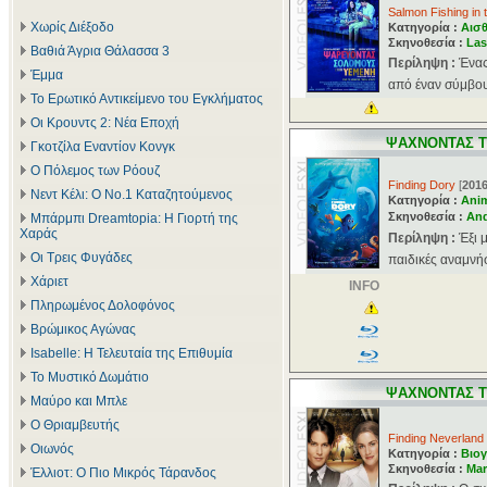
Salmon Fishing in
Χωρίς Διέξοδο
Κατηγορία :
Αισθ
Σκηνοθεσία :
Las
Βαθιά Άγρια Θάλασσα 3
Περίληψη :
Ένας
Έμμα
από έναν σύμβουλ
Το Ερωτικό Αντικείμενο του Εγκλήματος
Οι Κρουντς 2: Νέα Εποχή
ΨΑΧΝΟΝΤΑΣ Τ
Γκοτζίλα Εναντίον Κονγκ
Ο Πόλεμος των Ρόουζ
Finding Dory
[
201
Νεντ Κέλι: Ο Νο.1 Καταζητούμενος
Κατηγορία :
Ani
Σκηνοθεσία :
And
Μπάρμπι Dreamtopia: Η Γιορτή της
Χαράς
Περίληψη :
Έξι 
Οι Τρεις Φυγάδες
παιδικές αναμνήσ
Χάριετ
INFO
Πληρωμένος Δολοφόνος
Βρώμικος Αγώνας
Isabelle: Η Τελευταία της Επιθυμία
Το Μυστικό Δωμάτιο
ΨΑΧΝΟΝΤΑΣ Τ
Μαύρο και Μπλε
Ο Θριαμβευτής
Finding Neverland
Οιωνός
Κατηγορία :
Βιογ
Σκηνοθεσία :
Mar
Έλλιοτ: Ο Πιο Μικρός Τάρανδος