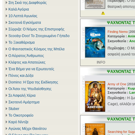
Περίληψη :
Ο συ
Στη Σκιά της Διαφθοράς
θεατρική αποτυχία
Καλά Αγόρια
10 Λεπτά Αγωνίας
Σκοτεινά Εγκλήματα
ΨΑΧΝΟΝΤΑΣ 
Σύρριζα: Ο Νόμος της Επιστροφής
Finding Nemo
[
200
Scooby-Doo! Το Στοιχειωμένο Γήπεδο
Κατηγορία :
Ani
Σκηνοθεσία :
And
Το Ξεκαθάρισμα
Περίληψη :
Ο Μά
Ο Φανταστικός Κόσμος της Μπέλα
ασφαλή γωνιά το
Ο Αόρατος Άνθρωπος
Κλέφτες και Απατεώνες
INFO
Ένα Βήμα για να Ερωτευτείς
ΨΑΧΝΟΝΤΑΣ 
Πόνος και Δόξα
Domino: Η Ώρα της Εκδίκησης
Army of One
[
201
Κατηγορία :
Κωμ
Οι Άσοι της Ψευδαίσθησης
Σκηνοθεσία :
Lar
Σε Ασφαλή Χέρια
Περίληψη :
Η ζω
Σκοτεινό Αμάρτημα
Cage), αλλάζει γ
Stuber
...
Το Οικοτροφείο
ΨΑΧΝΟΝΤΑΣ 
Καρό Νίντζα
Αγώνας Μέχρι Θανάτου
Searching for Sug