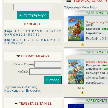
Ταξινόμιση
Μόνο Τίτλοι
ΨΑΞΕ ΒΡΕΣ Τ
Shaggy Scooby Do
ΤΙΤΛΟΙ ΑΠΟ ...
[
2006
]
Κατηγορία :
Παιδ
[
ΕΛ
]
Α
Β
Γ
Δ
Ε
Ζ
Η
Θ
Ι
Κ
Λ
Μ
Ν
Ξ
Ο
Π
Ρ
Σ
Τ
Υ
Σκηνοθεσία :
-
Φ
Χ
Ψ
Ω
0
1
2
3
4
5
6
7
8
9
Περίληψη :
Ο Sh
[
ΕΝ
]
A
B
C
D
E
F
G
H
I
J
K
L
M
N
O
P
Q
R
S
T
U
V
W
X
Y
Z
ΨΑΞΕ ΒΡΕΣ Τ
ΕΙΣΟΔΟΣ ΜΕΛΟΥΣ
Shaggy & Scooby-
Όνομα Χρήστη
Κατηγορία :
Ani
Σκηνοθεσία :
Var
Κωδικός
Περίληψη :
Τα μ
λύνουν διάφορα 
εφευρέσεων ...
Ξεχάσατε τον κωδικό σας;
INFO
Νέος Χρήστης; - Εγγραφείτε!
ΨΑΡΕΥΟΝΤΑΣ
ΤΕΛΕΥΤΑΙΕΣ ΤΑΙΝΙΕΣ