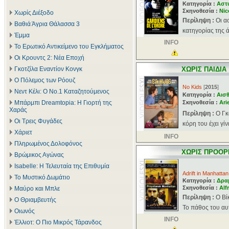
Κατηγορία :
Αστ
Σκηνοθεσία :
Nic
Χωρίς Διέξοδο
Περίληψη :
Οι α
Βαθιά Άγρια Θάλασσα 3
κατηγορίας της ά
Έμμα
INFO
Το Ερωτικό Αντικείμενο του Εγκλήματος
Οι Κρουντς 2: Νέα Εποχή
Γκοτζίλα Εναντίον Κονγκ
ΧΩΡΙΣ ΠΑΙΔΙΑ
Ο Πόλεμος των Ρόουζ
No Kids
[
2015
]
Νεντ Κέλι: Ο Νο.1 Καταζητούμενος
Κατηγορία :
Αισθ
Μπάρμπι Dreamtopia: Η Γιορτή της
Σκηνοθεσία :
Ari
Χαράς
Περίληψη :
Ο Γκ
Οι Τρεις Φυγάδες
κόρη του έχει γίν
Χάριετ
INFO
Πληρωμένος Δολοφόνος
ΧΩΡΙΣ ΠΡΟΟΡ
Βρώμικος Αγώνας
Isabelle: Η Τελευταία της Επιθυμία
Adrift in Manhattan
Το Μυστικό Δωμάτιο
Κατηγορία :
Δρα
Σκηνοθεσία :
Alf
Μαύρο και Μπλε
Περίληψη :
Ο Βί
Ο Θριαμβευτής
Το πάθος του αυτ
Οιωνός
INFO
Έλλιοτ: Ο Πιο Μικρός Τάρανδος