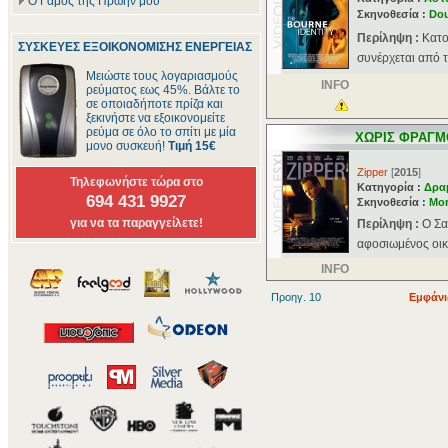
Ο Γάμος της Πρώην μου
Σκηνοθεσία :
Do
Περίληψη :
Κατο
ΣΥΣΚΕΥΕΣ ΕΞΟΙΚΟΝΟΜΙΣΗΣ ΕΝΕΡΓΕΙΑΣ
συνέρχεται από τ
Μειώστε τους λογαριασμούς
INFO
ρεύματος εως 45%. Βάλτε το
σε οποιαδήποτε πρίζα και
ξεκινήστε να εξοικονομείτε
ρεύμα σε όλο το σπίτι με μία
ΧΩΡΙΣ ΦΡΑΓΜ
μονο συσκευή!
Τιμή 15€
Zipper
[
2015
]
Τηλεφωνήστε τώρα στο
Κατηγορία :
Δρα
694 431 9927
Σκηνοθεσία :
Mor
για να τα παραγγείλετε!
Περίληψη :
Ο Σα
αφοσιωμένος οικο
INFO
Προηγ. 10
Εμφάνι