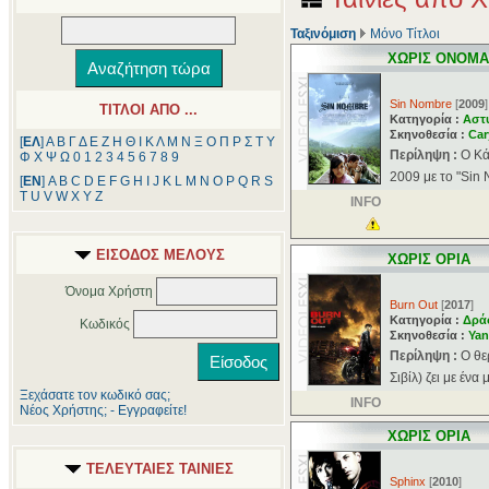
Ταξινόμιση
Μόνο Τίτλοι
ΧΩΡΙΣ ΟΝΟΜΑ
Sin Nombre
[
2009
]
ΤΙΤΛΟΙ ΑΠΟ ...
Κατηγορία :
Αστ
Σκηνοθεσία :
Car
[
ΕΛ
]
Α
Β
Γ
Δ
Ε
Ζ
Η
Θ
Ι
Κ
Λ
Μ
Ν
Ξ
Ο
Π
Ρ
Σ
Τ
Υ
Περίληψη :
Ο Κά
Φ
Χ
Ψ
Ω
0
1
2
3
4
5
6
7
8
9
2009 με το "Sin 
[
ΕΝ
]
A
B
C
D
E
F
G
H
I
J
K
L
M
N
O
P
Q
R
S
T
U
V
W
X
Y
Z
INFO
ΕΙΣΟΔΟΣ ΜΕΛΟΥΣ
ΧΩΡΙΣ ΟΡΙΑ
Όνομα Χρήστη
Burn Out
[
2017
]
Κατηγορία :
Δρά
Κωδικός
Σκηνοθεσία :
Yan
Περίληψη :
Ο θε
Σιβίλ) ζει με ένα
Ξεχάσατε τον κωδικό σας;
INFO
Νέος Χρήστης; - Εγγραφείτε!
ΧΩΡΙΣ ΟΡΙΑ
ΤΕΛΕΥΤΑΙΕΣ ΤΑΙΝΙΕΣ
Sphinx
[
2010
]