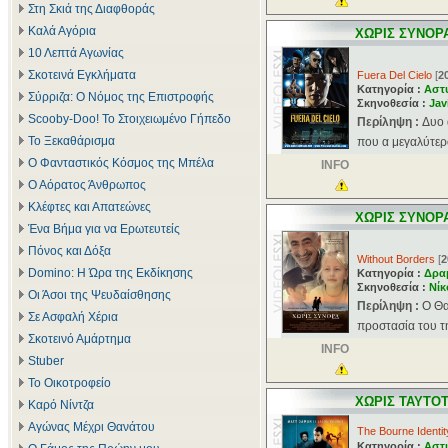
Στη Σκιά της Διαφθοράς
Καλά Αγόρια
ΧΩΡΙΣ ΣΥΝΟΡ
10 Λεπτά Αγωνίας
Σκοτεινά Εγκλήματα
Fuera Del Cielo
[
2
Κατηγορία :
Αστ
Σύρριζα: Ο Νόμος της Επιστροφής
Σκηνοθεσία :
Jav
Scooby-Doo! Το Στοιχειωμένο Γήπεδο
Περίληψη :
Δυο 
Το Ξεκαθάρισμα
που α μεγαλύτερο
Ο Φανταστικός Κόσμος της Μπέλα
INFO
Ο Αόρατος Άνθρωπος
Κλέφτες και Απατεώνες
ΧΩΡΙΣ ΣΥΝΟΡ
Ένα Βήμα για να Ερωτευτείς
Πόνος και Δόξα
Without Borders
[
2
Domino: Η Ώρα της Εκδίκησης
Κατηγορία :
Δρα
Σκηνοθεσία :
Νίκ
Οι Άσοι της Ψευδαίσθησης
Περίληψη :
Ο Θα
Σε Ασφαλή Χέρια
προστασία του τη
Σκοτεινό Αμάρτημα
INFO
Stuber
Το Οικοτροφείο
ΧΩΡΙΣ ΤΑΥΤΟ
Καρό Νίντζα
Αγώνας Μέχρι Θανάτου
The Bourne Identit
Κατηγορία :
Αστ