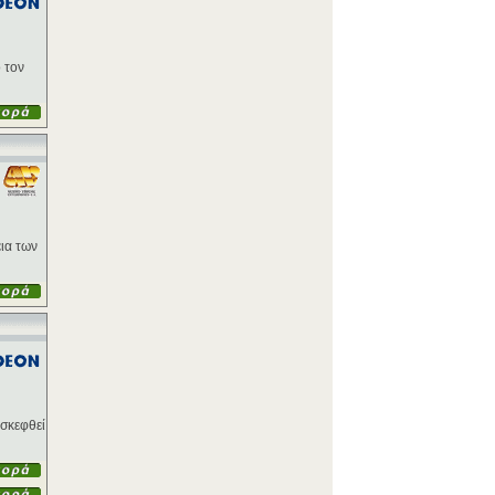
 τον
εια των
ισκεφθεί