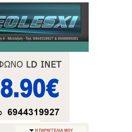
ώρη 4 - Μυτιλήνη - Τηλ. 6944319927 & 6948895081
Η ΠΑΡΑΓΓΕΛΙΑ ΜΟΥ