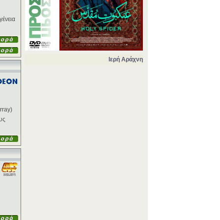
γένεια
Ιερή Αράχνη
rray)
υς