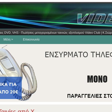
εις DVD, VHS - Πωλήσεις μεταχειρισμένων ταινιών, εξοπλισμού Video Club | Κ.Σι
Μέλη >
Επικοινωνία
αινίες από Χ