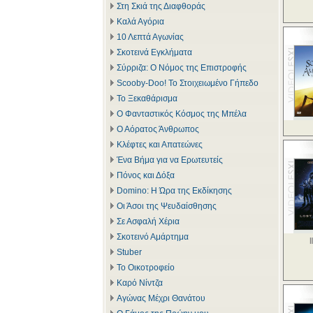
Στη Σκιά της Διαφθοράς
Καλά Αγόρια
10 Λεπτά Αγωνίας
Σκοτεινά Εγκλήματα
Σύρριζα: Ο Νόμος της Επιστροφής
Scooby-Doo! Το Στοιχειωμένο Γήπεδο
Το Ξεκαθάρισμα
Ο Φανταστικός Κόσμος της Μπέλα
Ο Αόρατος Άνθρωπος
Κλέφτες και Απατεώνες
Ένα Βήμα για να Ερωτευτείς
Πόνος και Δόξα
Domino: Η Ώρα της Εκδίκησης
Οι Άσοι της Ψευδαίσθησης
Σε Ασφαλή Χέρια
Σκοτεινό Αμάρτημα
Stuber
Το Οικοτροφείο
Καρό Νίντζα
Αγώνας Μέχρι Θανάτου