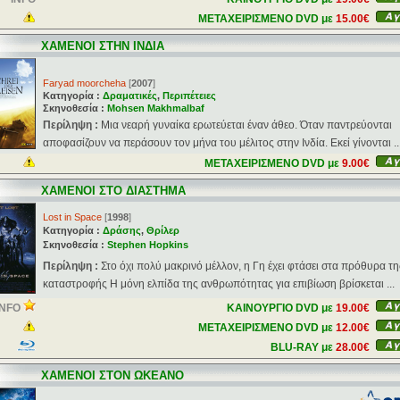
ΜΕΤΑΧΕΙΡΙΣΜΕΝΟ DVD με
15.00€
ΧΑΜΕΝΟΙ ΣΤΗΝ ΙΝΔΙΑ
Faryad moorcheha
[
2007
]
Κατηγορία :
Δραματικές
,
Περιπέτειες
Σκηνοθεσία :
Mohsen Makhmalbaf
Περίληψη :
Μια νεαρή γυναίκα ερωτεύεται έναν άθεο. Όταν παντρεύονται
αποφασίζουν να περάσουν τον μήνα του μέλιτος στην Ινδία. Εκεί γίνονται ..
ΜΕΤΑΧΕΙΡΙΣΜΕΝΟ DVD με
9.00€
ΧΑΜΕΝΟΙ ΣΤΟ ΔΙΑΣΤΗΜΑ
Lost in Space
[
1998
]
Κατηγορία :
Δράσης
,
Θρίλερ
Σκηνοθεσία :
Stephen Hopkins
Περίληψη :
Στο όχι πολύ μακρινό μέλλον, η Γη έχει φτάσει στα πρόθυρα τη
καταστροφής Η μόνη ελπίδα της ανθρωπότητας για επιβίωση βρίσκεται ...
INFO
ΚΑΙΝΟΥΡΓΙΟ DVD με
19.00€
ΜΕΤΑΧΕΙΡΙΣΜΕΝΟ DVD με
12.00€
BLU-RAY με
28.00€
ΧΑΜΕΝΟΙ ΣΤΟΝ ΩΚΕΑΝΟ