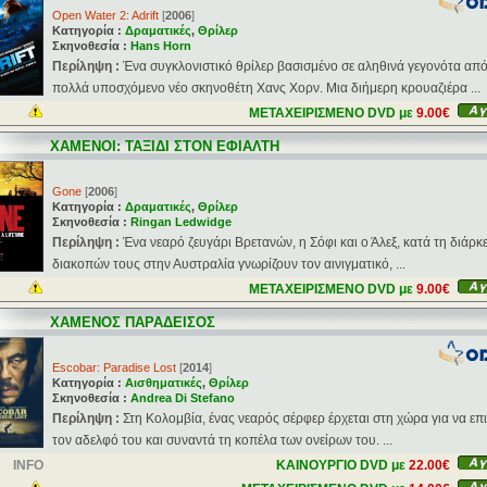
Open Water 2: Adrift
[
2006
]
Κατηγορία :
Δραματικές
,
Θρίλερ
Σκηνοθεσία :
Hans Horn
Περίληψη :
Ένα συγκλονιστικό θρίλερ βασισμένο σε αληθινά γεγονότα από
πολλά υποσχόμενο νέο σκηνοθέτη Χανς Χορν. Μια διήμερη κρουαζιέρα ...
ΜΕΤΑΧΕΙΡΙΣΜΕΝΟ DVD με
9.00€
ΧΑΜΕΝΟΙ: ΤΑΞΙΔΙ ΣΤΟΝ ΕΦΙΑΛΤΗ
Gone
[
2006
]
Κατηγορία :
Δραματικές
,
Θρίλερ
Σκηνοθεσία :
Ringan Ledwidge
Περίληψη :
Ένα νεαρό ζευγάρι Βρετανών, η Σόφι και ο Άλεξ, κατά τη διάρκ
διακοπών τους στην Αυστραλία γνωρίζουν τον αινιγματικό, ...
ΜΕΤΑΧΕΙΡΙΣΜΕΝΟ DVD με
9.00€
ΧΑΜΕΝΟΣ ΠΑΡΑΔΕΙΣΟΣ
Escobar: Paradise Lost
[
2014
]
Κατηγορία :
Αισθηματικές
,
Θρίλερ
Σκηνοθεσία :
Andrea Di Stefano
Περίληψη :
Στη Κολομβία, ένας νεαρός σέρφερ έρχεται στη χώρα για να επ
τον αδελφό του και συναντά τη κοπέλα των ονείρων του. ...
INFO
ΚΑΙΝΟΥΡΓΙΟ DVD με
22.00€