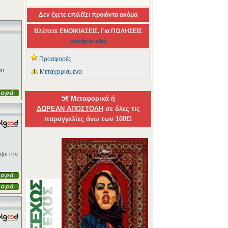
Δεν έχετε επιλέξει προιόντα ακόμα
Βλέπετε ΕΝΟΙΚΙΑΣΕΙΣ. Για ΠΩΛΗΣΕΙΣ
πατήστε εδώ
Προσφορές
να
Μεταχειρισμένα
5€ Μεταφορικά ή
ΔΩΡΕΑΝ ΑΠΟΣΤΟΛΗ
σε όλες τις
παραγγελίες άνω των 100€!
ιψε την