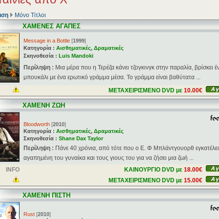
ιση
Μόνο Τίτλοι
ΧΑΜΕΝΕΣ ΑΓΑΠΕΣ
Message in a Bottle
[
1999
]
Κατηγορία :
Αισθηματικές
,
Δραματικές
Σκηνοθεσία :
Luis Mandoki
Περίληψη :
Μια μέρα που η Τερέζα κάνει τζογκινγκ στην παραλία, βρίσκει έ
μπουκάλι με ένα ερωτικό γράμμα μέσα. Το γράμμα είναι βαθύτατα ...
ΜΕΤΑΧΕΙΡΙΣΜΕΝΟ DVD με
10.00€
ΧΑΜΕΝΗ ΖΩΗ
Bloodworth
[
2010
]
Κατηγορία :
Αισθηματικές
,
Δραματικές
Σκηνοθεσία :
Shane Dax Taylor
Περίληψη :
Πάνε 40 χρόνια, από τότε που ο Ε. Φ Μπλάντγουορθ εγκατέλε
αγαπημένη του γυναίκα και τους γιους του για να ζήσει μια ζωή ...
INFO
ΚΑΙΝΟΥΡΓΙΟ DVD με
18.00€
ΜΕΤΑΧΕΙΡΙΣΜΕΝΟ DVD με
15.00€
ΧΑΜΕΝΗ ΠΙΣΤΗ
Rust
[
2010
]