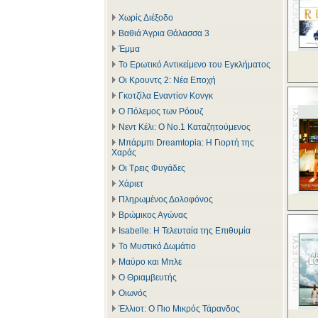
Χωρίς Διέξοδο
Βαθιά Άγρια Θάλασσα 3
Έμμα
Το Ερωτικό Αντικείμενο του Εγκλήματος
Οι Κρουντς 2: Νέα Εποχή
Γκοτζίλα Εναντίον Κονγκ
Ο Πόλεμος των Ρόουζ
Νεντ Κέλι: Ο Νο.1 Καταζητούμενος
Μπάρμπι Dreamtopia: Η Γιορτή της
Χαράς
Οι Τρεις Φυγάδες
Χάριετ
Πληρωμένος Δολοφόνος
Βρώμικος Αγώνας
Isabelle: Η Τελευταία της Επιθυμία
Το Μυστικό Δωμάτιο
Μαύρο και Μπλε
Ο Θριαμβευτής
Οιωνός
Έλλιοτ: Ο Πιο Μικρός Τάρανδος