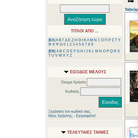
Ταξινόμ
ΤΙΤΛΟΙ ΑΠΟ ...
[
ΕΛ
]
Α
Β
Γ
Δ
Ε
Ζ
Η
Θ
Ι
Κ
Λ
Μ
Ν
Ξ
Ο
Π
Ρ
Σ
Τ
Υ
Φ
Χ
Ψ
Ω
0
1
2
3
4
5
6
7
8
9
[
ΕΝ
]
A
B
C
D
E
F
G
H
I
J
K
L
M
N
O
P
Q
R
S
T
U
V
W
X
Y
Z
ΕΙΣΟΔΟΣ ΜΕΛΟΥΣ
Όνομα Χρήστη
Κωδικός
Ξεχάσατε τον κωδικό σας;
Νέος Χρήστης; - Εγγραφείτε!
ΤΕΛΕΥΤΑΙΕΣ ΤΑΙΝΙΕΣ