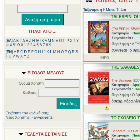
Ταξινόμιση
Μόνο Τίτλοι
ΤALESPIN: Ο
(TALESPIN: SEASO
ΤΙΤΛΟΙ ΑΠΟ ...
Κατηγορία :
Παιδ
Σκηνοθεσία :
-
[
ΕΛ
]
Α
Β
Γ
Δ
Ε
Ζ
Η
Θ
Ι
Κ
Λ
Μ
Ν
Ξ
Ο
Π
Ρ
Σ
Τ
Υ
Περίληψη :
ΔΕΥ
Φ
Χ
Ψ
Ω
0
1
2
3
4
5
6
7
8
9
σύννεφα! To θρυλ
[
ΕΝ
]
A
B
C
D
E
F
G
H
I
J
K
L
M
N
O
P
Q
R
S
T
U
V
W
X
Y
Z
INFO
ΤHE SAVAGES
ΕΙΣΟΔΟΣ ΜΕΛΟΥΣ
The Savages
[
200
Όνομα Χρήστη
Κατηγορία :
Δρα
Σκηνοθεσία :
Tam
Κωδικός
Περίληψη :
O βρ
όσκαρ, Λόρα Λίνε
Ξεχάσατε τον κωδικό σας;
Νέος Χρήστης; - Εγγραφείτε!
ΤO ΣΧΟΛΕΙΟ Τ
School?s Out For 
ΤΕΛΕΥΤΑΙΕΣ ΤΑΙΝΙΕΣ
Κατηγορία :
Παιδ
Σκηνοθεσία :
-