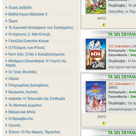
Περίληψη :
Τα γ
Χωρίς Διέξοδο
παιχνίδια, οι Τομ
Βαθιά Άγρια Θάλασσα 3
INFO
Έμμα
Το Ερωτικό Αντικείμενο του Εγκλήματος
Οι Κρουντς 2: Νέα Εποχή
ΤΑ 101 ΣΚΥΛΙ
Γκοτζίλα Εναντίον Κονγκ
101 Dalmatians
[
1
Ο Πόλεμος των Ρόουζ
Κατηγορία :
Οικο
Νεντ Κέλι: Ο Νο.1 Καταζητούμενος
Σκηνοθεσία :
Ste
Μπάρμπι Dreamtopia: Η Γιορτή της
Περίληψη :
Η Αν
Χαράς
ενώ έχουν και ένα
Οι Τρεις Φυγάδες
ΤΑ 101 ΣΚΥΛΙ
Χάριετ
101 Dalmatians 2:
Πληρωμένος Δολοφόνος
[
2003
]
Βρώμικος Αγώνας
Κατηγορία :
Ani
Σκηνοθεσία :
Ji
Isabelle: Η Τελευταία της Επιθυμία
Περίληψη :
Οι α
Το Μυστικό Δωμάτιο
ολοκαίνουργια πε
Μαύρο και Μπλε
INFO
Ο Θριαμβευτής
Οιωνός
Έλλιοτ: Ο Πιο Μικρός Τάρανδος
ΤΑ 101 ΣΚΥΛΙ