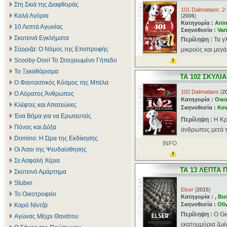
Στη Σκιά της Διαφθοράς
101 Dalmatians: 2-
Καλά Αγόρια
[
2006
]
Κατηγορία :
Ani
10 Λεπτά Αγωνίας
Σκηνοθεσία :
Var
Σκοτεινά Εγκλήματα
Περίληψη :
Τα γ
Σύρριζα: Ο Νόμος της Επιστροφής
μικρούς και μεγά
Scooby-Doo! Το Στοιχειωμένο Γήπεδο
Το Ξεκαθάρισμα
ΤΑ 102 ΣΚΥΛΙ
Ο Φανταστικός Κόσμος της Μπέλα
102 Dalmatians
[
2
Ο Αόρατος Άνθρωπος
Κατηγορία :
Οικο
Κλέφτες και Απατεώνες
Σκηνοθεσία :
Kev
Ένα Βήμα για να Ερωτευτείς
Περίληψη :
Η Κρ
Πόνος και Δόξα
άνθρωπος μετά τ
Domino: Η Ώρα της Εκδίκησης
INFO
Οι Άσοι της Ψευδαίσθησης
Σε Ασφαλή Χέρια
ΤΑ 13 ΛΕΠΤΑ 
Σκοτεινό Αμάρτημα
Stuber
Elser
[
2015
]
Το Οικοτροφείο
Κατηγορία : ,
Βιο
Σκηνοθεσία :
Oli
Καρό Νίντζα
Περίληψη :
Ο Ge
Αγώνας Μέχρι Θανάτου
εκατομμύρια ζωές