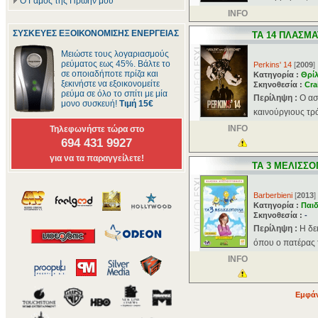
Ο Γάμος της Πρώην μου
INFO
ΣΥΣΚΕΥΕΣ ΕΞΟΙΚΟΝΟΜΙΣΗΣ ΕΝΕΡΓΕΙΑΣ
ΤΑ 14 ΠΛΑΣΜΑ
Μειώστε τους λογαριασμούς
ρεύματος εως 45%. Βάλτε το
Perkins' 14
[
2009
]
σε οποιαδήποτε πρίζα και
Κατηγορία :
Θρί
ξεκινήστε να εξοικονομείτε
Σκηνοθεσία :
Cra
ρεύμα σε όλο το σπίτι με μία
Περίληψη :
Ο ασ
μονο συσκευή!
Τιμή 15€
καινούργιους τρό
INFO
Τηλεφωνήστε τώρα στο
694 431 9927
για να τα παραγγείλετε!
ΤΑ 3 ΜΕΛΙΣΣ
Barberbieni
[
2013
]
Κατηγορία :
Παιδ
Σκηνοθεσία :
-
Περίληψη :
Η δε
όπου ο πατέρας τ
INFO
Εμφάν