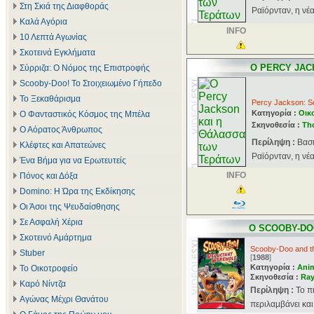
Στη Σκιά της Διαφθοράς
Ραϊόρνταν, η νέα
Καλά Αγόρια
INFO
10 Λεπτά Αγωνίας
Σκοτεινά Εγκλήματα
Ο PERCY JAC
Σύρριζα: Ο Νόμος της Επιστροφής
Scooby-Doo! Το Στοιχειωμένο Γήπεδο
Το Ξεκαθάρισμα
Percy Jackson: S
Κατηγορία :
Οικ
Ο Φανταστικός Κόσμος της Μπέλα
Σκηνοθεσία :
Th
Ο Αόρατος Άνθρωπος
Περίληψη :
Βασι
Κλέφτες και Απατεώνες
Ραϊόρνταν, η νέα
Ένα Βήμα για να Ερωτευτείς
INFO
Πόνος και Δόξα
Domino: Η Ώρα της Εκδίκησης
Οι Άσοι της Ψευδαίσθησης
Σε Ασφαλή Χέρια
Ο SCOOBY-DO
Σκοτεινό Αμάρτημα
Scooby-Doo and th
Stuber
[
1988
]
Κατηγορία :
Ani
Το Οικοτροφείο
Σκηνοθεσία :
Ray
Καρό Νίντζα
Περίληψη :
Το π
Αγώνας Μέχρι Θανάτου
περιλαμβάνει και 