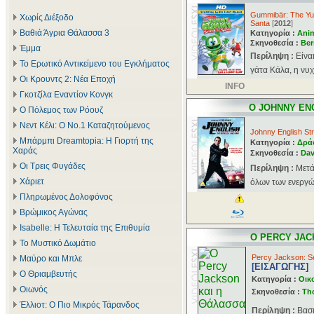
Gummibär: The Y
Χωρίς Διέξοδο
Santa
[
2012
]
Βαθιά Άγρια Θάλασσα 3
Κατηγορία :
Ani
Σκηνοθεσία :
Ber
Έμμα
Περίληψη :
Είνα
Το Ερωτικό Αντικείμενο του Εγκλήματος
γάτα Κάλα, η νυχ
Οι Κρουντς 2: Νέα Εποχή
INFO
Γκοτζίλα Εναντίον Κονγκ
Ο JOHNNY EN
Ο Πόλεμος των Ρόουζ
Νεντ Κέλι: Ο Νο.1 Καταζητούμενος
Johnny English Str
Μπάρμπι Dreamtopia: Η Γιορτή της
Κατηγορία :
Δρά
Χαράς
Σκηνοθεσία :
Dav
Οι Τρεις Φυγάδες
Περίληψη :
Μετά
Χάριετ
όλων των ενεργώ
Πληρωμένος Δολοφόνος
Βρώμικος Αγώνας
Isabelle: Η Τελευταία της Επιθυμία
Ο PERCY JAC
Το Μυστικό Δωμάτιο
Percy Jackson: S
Μαύρο και Μπλε
[ΕΙΣΑΓΩΓΗΣ]
Ο Θριαμβευτής
Κατηγορία :
Οικ
Οιωνός
Σκηνοθεσία :
Th
Έλλιοτ: Ο Πιο Μικρός Τάρανδος
Περίληψη :
Βασι