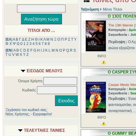
Ταξινόμιση
Μόνο Τίτλοι
Ο 13ΟΣ ΠΟΛΕ
The 13th Warrior
[
Κατηγορία :
Δρά
ΤΙΤΛΟΙ ΑΠΟ ...
Σκηνοθεσία :
Joh
[
ΕΛ
]
Α
Β
Γ
Δ
Ε
Ζ
Η
Θ
Ι
Κ
Λ
Μ
Ν
Ξ
Ο
Π
Ρ
Σ
Τ
Υ
Περίληψη :
Ο Αχ
Φ
Χ
Ψ
Ω
0
1
2
3
4
5
6
7
8
9
αιώνα εξορίζεται 
[
ΕΝ
]
A
B
C
D
E
F
G
H
I
J
K
L
M
N
O
P
Q
R
S
T
U
V
W
X
Y
Z
INFO
ΕΙΣΟΔΟΣ ΜΕΛΟΥΣ
Ο CASPER ΣΥ
Όνομα Χρήστη
Casper Meets We
Κατηγορία :
Ani
Κωδικός
Σκηνοθεσία :
Se
Περίληψη :
Ένας
φαντασματάκι, συ
Ξεχάσατε τον κωδικό σας;
συναρπαστική ...
Νέος Χρήστης; - Εγγραφείτε!
INFO
ΤΕΛΕΥΤΑΙΕΣ ΤΑΙΝΙΕΣ
Ο GUMMY BEAR