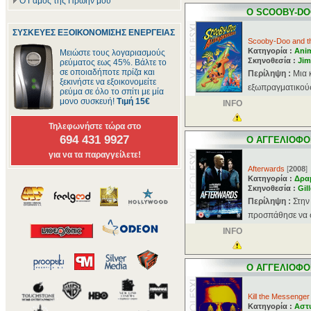
Ο Γάμος της Πρώην μου
Ο SCOOBY-DOO
ΣΥΣΚΕΥΕΣ ΕΞΟΙΚΟΝΟΜΙΣΗΣ ΕΝΕΡΓΕΙΑΣ
Scooby-Doo and th
Κατηγορία :
Ani
Μειώστε τους λογαριασμούς
Σκηνοθεσία :
Jim
ρεύματος εως 45%. Βάλτε το
σε οποιαδήποτε πρίζα και
Περίληψη :
Μια 
ξεκινήστε να εξοικονομείτε
εξωπραγματικούς 
ρεύμα σε όλο το σπίτι με μία
μονο συσκευή!
Τιμή 15€
INFO
Τηλεφωνήστε τώρα στο
694 431 9927
Ο ΑΓΓΕΛΙΟΦ
για να τα παραγγείλετε!
Afterwards
[
2008
]
Κατηγορία :
Δρα
Σκηνοθεσία :
Gil
Περίληψη :
Στην
προσπάθησε να σ
INFO
Ο ΑΓΓΕΛΙΟΦΟ
Kill the Messenger
Κατηγορία :
Αστ