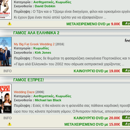
Κατηγορία :
Αισθηματικές
,
Κωμωδίες
Σκηνοθεσία :
David Dobkin
Περίληψη :
Ο Τζον και ο Τζέρεμι είναι δικηγόροι, φίλοι και ορκισμένοι εργέ
Κι έχουν βρει έναν πολύ απλό τρόπο για να εξασφαλίζουν ...
ΜΕΤΑΧΕΙΡΙΣΜΕΝΟ DVD με
9.00€
ΓΑΜΟΣ ΑΛΑ ΕΛΛΗΝΙΚΑ 2
My Big Fat Greek Wedding 2
[
2016
]
Κατηγορία :
Κωμωδίες
Σκηνοθεσία :
Kirk Jones
Περίληψη :
Ποιος δε θυμάται τη φασαριόζικη οικογένεια Πορτοκάλος και τ
«Γάμο αλά Ελληνικά» του 2002 που σάρωσε εισπρακτικά χαρίζοντας ...
INFO
ΚΑΙΝΟΥΡΓΙΟ DVD με
19.00€
ΓΑΜΟΣ ΕΞΠΡΕΣ!
Wedding Daze
[
2006
]
Κατηγορία :
Αισθηματικές
,
Κωμωδίες
Σκηνοθεσία :
Michael Ian Black
Περίληψη :
Εσείς τί θα κάνατε αν η φιλενάδα σας πάθαινε καρδιακή προσ
ώρα που της κάνατε πρόταση γάμου; Ο Άντερσον πάντως, απογοητευμένος 
INFO
ΚΑΙΝΟΥΡΓΙΟ DVD με
20.00€
ΜΕΤΑΧΕΙΡΙΣΜΕΝΟ DVD με
15.00€