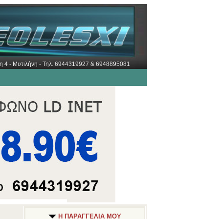
ώρη 4 - Μυτιλήνη - Τηλ. 6944319927 & 6948895081
Η ΠΑΡΑΓΓΕΛΙΑ ΜΟΥ