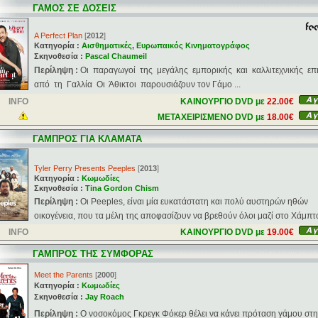
ΓΑΜΟΣ ΣΕ ΔΟΣΕΙΣ
A Perfect Plan
[
2012
]
Κατηγορία :
Αισθηματικές
,
Ευρωπαικός Κινηματογράφος
Σκηνοθεσία :
Pascal Chaumeil
Περίληψη :
Οι παραγωγοί της μεγάλης εμπορικής και καλλιτεχνικής επι
από τη Γαλλία Οι Άθικτοι παρουσιάζουν τον Γάμο ...
INFO
ΚΑΙΝΟΥΡΓΙΟ DVD με
22.00€
ΜΕΤΑΧΕΙΡΙΣΜΕΝΟ DVD με
18.00€
ΓΑΜΠΡΟΣ ΓΙΑ ΚΛΑΜΑΤΑ
Tyler Perry Presents Peeples
[
2013
]
Κατηγορία :
Κωμωδίες
Σκηνοθεσία :
Tina Gordon Chism
Περίληψη :
Οι Peeples, είναι μία ευκατάστατη και πολύ αυστηρών ηθών
οικογένεια, που τα μέλη της αποφασίζουν να βρεθούν όλοι μαζί στο Χάμπτο
INFO
ΚΑΙΝΟΥΡΓΙΟ DVD με
19.00€
ΓΑΜΠΡΟΣ ΤΗΣ ΣΥΜΦΟΡΑΣ
Meet the Parents
[
2000
]
Κατηγορία :
Κωμωδίες
Σκηνοθεσία :
Jay Roach
Περίληψη :
O νοσοκόμος Γκρεγκ Φόκερ θέλει να κάνει πρόταση γάμου στ