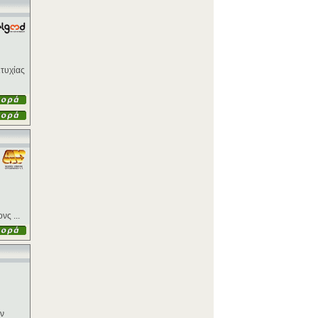
τυχίας
νς ...
ην