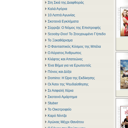
Στη Σκιά της Διαφθοράς
Καλά Αγόρια
10 Λεπτά Αγωνίας
Σκοτεινά Εγκλήματα
Σύρριζα: Ο Νόμος της Επιστροφής
Scooby-Doo! Το Στοιχειωμένο Γήπεδο
Το Ξεκαθάρισμα
Ο Φανταστικός Κόσμος της Μπέλα
Ο Αόρατος Άνθρωπος
Κλέφτες και Απατεώνες
Ένα Βήμα για να Ερωτευτείς
Πόνος και Δόξα
Domino: Η Ώρα της Εκδίκησης
Οι Άσοι της Ψευδαίσθησης
Σε Ασφαλή Χέρια
Σκοτεινό Αμάρτημα
Stuber
Το Οικοτροφείο
Καρό Νίντζα
Αγώνας Μέχρι Θανάτου