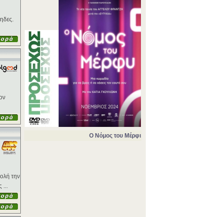
νηδες.
ον
Ο Νόμος του Μέρφι
βολή την
...