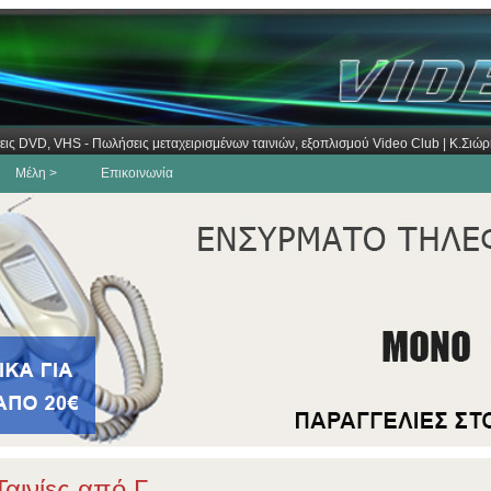
εις DVD, VHS - Πωλήσεις μεταχειρισμένων ταινιών, εξοπλισμού Video Club | Κ.Σι
Μέλη >
Επικοινωνία
αινίες από Γ