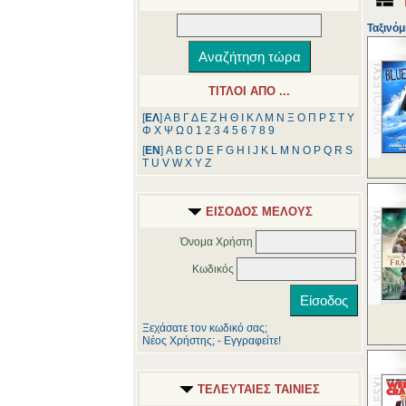
Ταξινόμ
ΤΙΤΛΟΙ ΑΠΟ ...
[
ΕΛ
]
Α
Β
Γ
Δ
Ε
Ζ
Η
Θ
Ι
Κ
Λ
Μ
Ν
Ξ
Ο
Π
Ρ
Σ
Τ
Υ
Φ
Χ
Ψ
Ω
0
1
2
3
4
5
6
7
8
9
[
ΕΝ
]
A
B
C
D
E
F
G
H
I
J
K
L
M
N
O
P
Q
R
S
T
U
V
W
X
Y
Z
ΕΙΣΟΔΟΣ ΜΕΛΟΥΣ
Όνομα Χρήστη
Κωδικός
Ξεχάσατε τον κωδικό σας;
Νέος Χρήστης; - Εγγραφείτε!
ΤΕΛΕΥΤΑΙΕΣ ΤΑΙΝΙΕΣ