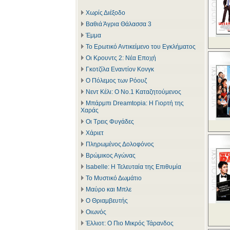
Χωρίς Διέξοδο
Βαθιά Άγρια Θάλασσα 3
Έμμα
Το Ερωτικό Αντικείμενο του Εγκλήματος
Οι Κρουντς 2: Νέα Εποχή
Γκοτζίλα Εναντίον Κονγκ
Ο Πόλεμος των Ρόουζ
Νεντ Κέλι: Ο Νο.1 Καταζητούμενος
Μπάρμπι Dreamtopia: Η Γιορτή της
Χαράς
Οι Τρεις Φυγάδες
Χάριετ
Πληρωμένος Δολοφόνος
Βρώμικος Αγώνας
Isabelle: Η Τελευταία της Επιθυμία
Το Μυστικό Δωμάτιο
Μαύρο και Μπλε
Ο Θριαμβευτής
Οιωνός
Έλλιοτ: Ο Πιο Μικρός Τάρανδος