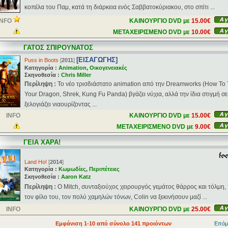
κοπέλα του Παμ, κατά τη διάρκεια ενός Σαββατοκύριακου, στο σπίτι ...
INFO
ΚΑΙΝΟΥΡΓΙΟ DVD με
15.00€
ΜΕΤΑΧΕΙΡΙΣΜΕΝΟ DVD με
10.00€
ΓΑΤΟΣ ΣΠΙΡΟΥΝΑΤΟΣ
[ΕΙΣΑΓΩΓΗΣ]
Puss in Boots
[
2011
]
Κατηγορία :
Animation
,
Οικογενειακές
Σκηνοθεσία :
Chris Miller
Περίληψη :
Το νέο τρισδιάστατο animation από την Dreamworks (How To 
Your Dragon, Shrek, Kung Fu Panda) βγάζει νύχια, αλλά την ίδια στιγμή σε
ξελογιάζει νιαουρίζοντας ...
INFO
ΚΑΙΝΟΥΡΓΙΟ DVD με
15.00€
ΜΕΤΑΧΕΙΡΙΣΜΕΝΟ DVD με
9.00€
ΓΕΙΑ ΧΑΡΑ!
Land Ho!
[
2014
]
Κατηγορία :
Κωμωδίες
,
Περιπέτειες
Σκηνοθεσία :
Aaron Katz
Περίληψη :
Ο Mitch, συνταξιούχος χειρουργός γεμάτος θάρρος και τόλμη, 
τον φίλο του, τον πολύ χαμηλών τόνων, Colin να ξεκινήσουν μαζί ...
INFO
ΚΑΙΝΟΥΡΓΙΟ DVD με
25.00€
Εμφάνιση 1-10 από σύνολο 141 προιόντων
Επόμ