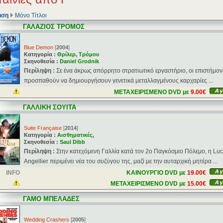
ιση
Μόνο Τίτλοι
ΓΑΛΑΖΙΟΣ ΤΡΟΜΟΣ
Blue Demon
[
2004
]
Κατηγορία :
Θρίλερ
,
Τρόμου
Σκηνοθεσία :
Daniel Grodnik
Περίληψη :
Σε ένα άκρως απόρρητο στρατιωτικό εργαστήριο, οι επιστήμον
προσπαθούν να δημιουργήσουν γενετικά μεταλλαγμένους καρχαρίες ...
ΜΕΤΑΧΕΙΡΙΣΜΕΝΟ DVD με
9.00€
ΓΑΛΛΙΚΗ ΣΟΥΙΤΑ
Suite Française
[
2014
]
Κατηγορία :
Αισθηματικές
,
Σκηνοθεσία :
Saul Dibb
Περίληψη :
Στην κατεχόμενη Γαλλία κατά τον 2ο Παγκόσμιο Πόλεμο, η Luci
Angellier περιμένει νέα του συζύγου της, μαζί με την αυταρχική μητέρα ...
INFO
ΚΑΙΝΟΥΡΓΙΟ DVD με
19.00€
ΜΕΤΑΧΕΙΡΙΣΜΕΝΟ DVD με
15.00€
ΓΑΜΟ ΜΠΕΛΑΔΕΣ
Wedding Crashers
[
2005
]