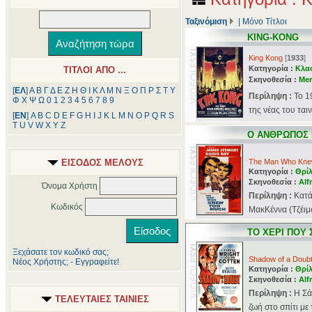
Ταξινόμιση
|
Μόνο Τίτλοι
KING-KONG
King Kong
[
1933
]
Κατηγορία :
Κλα
ΤΙΤΛΟΙ ΑΠΟ ...
Σκηνοθεσία :
Mer
[
ΕΛ
]
Α
Β
Γ
Δ
Ε
Ζ
Η
Θ
Ι
Κ
Λ
Μ
Ν
Ξ
Ο
Π
Ρ
Σ
Τ
Υ
Περίληψη :
Το 1
Φ
Χ
Ψ
Ω
0
1
2
3
4
5
6
7
8
9
της νέας του ται
[
ΕΝ
]
A
B
C
D
E
F
G
H
I
J
K
L
M
N
O
P
Q
R
S
T
U
V
W
X
Y
Z
Ο ΑΝΘΡΩΠΟΣ 
ΕΙΣΟΔΟΣ ΜΕΛΟΥΣ
The Man Who Kne
Κατηγορία :
Θρί
Σκηνοθεσία :
Alf
Όνομα Χρήστη
Περίληψη :
Κατά
Κωδικός
ΜακΚέννα (Τζέιμς 
ΤΟ ΧΕΡΙ ΠΟΥ 
Ξεχάσατε τον κωδικό σας;
Shadow of a Doub
Νέος Χρήστης; - Εγγραφείτε!
Κατηγορία :
Θρί
Σκηνοθεσία :
Alf
Περίληψη :
Η Σά
ΤΕΛΕΥΤΑΙΕΣ ΤΑΙΝΙΕΣ
ζωή στο σπίτι με 