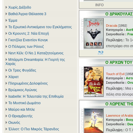
INFO
Χωρίς Διέξοδο
Βαθιά Άγρια Θάλασσα 3
Ο ΔΡΑΚΟΥΛΑΣ
Έμμα
Dracula
[
1992
]
Το Ερωτικό Αντικείμενο του Εγκλήματος
Κατηγορία :
Αισθ
Οι Κρουντς 2: Νέα Εποχή
Σκηνοθεσία :
Fra
Γκοτζίλα Εναντίον Κονγκ
Περίληψη :
Το 1
επιστρέφει στο σπ
Ο Πόλεμος των Ρόουζ
Νεντ Κέλι: Ο Νο.1 Καταζητούμενος
Μπάρμπι Dreamtopia: Η Γιορτή της
Ο ΑΡΧΩΝ ΤΟΥ
Χαράς
Οι Τρεις Φυγάδες
Touch of Evil
[
195
Χάριετ
Κατηγορία :
Αστ
Σκηνοθεσία :
Ors
Πληρωμένος Δολοφόνος
Περίληψη :
Μια 
Βρώμικος Αγώνας
πόλη στα σύνορα
Isabelle: Η Τελευταία της Επιθυμία
Το Μυστικό Δωμάτιο
Ο ΛΩΡΕΝΣ ΤΗ
Μαύρο και Μπλε
Lawrence of Arabi
Ο Θριαμβευτής
Κατηγορία :
Βιογ
Οιωνός
Σκηνοθεσία :
Dav
Έλλιοτ: Ο Πιο Μικρός Τάρανδος
Περίληψη :
O Τ.