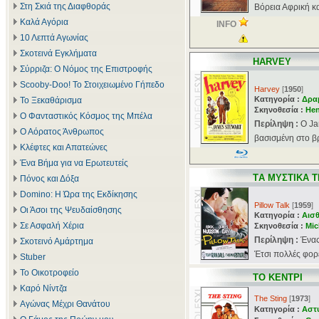
Στη Σκιά της Διαφθοράς
Βόρεια Αφρική κ
Καλά Αγόρια
INFO
10 Λεπτά Αγωνίας
Σκοτεινά Εγκλήματα
HARVEY
Σύρριζα: Ο Νόμος της Επιστροφής
Scooby-Doo! Το Στοιχειωμένο Γήπεδο
Harvey
[
1950
]
Κατηγορία :
Δρα
Το Ξεκαθάρισμα
Σκηνοθεσία :
Hen
Ο Φανταστικός Κόσμος της Μπέλα
Περίληψη :
Ο Ja
Ο Αόρατος Άνθρωπος
βασισμένη στο βρ
Κλέφτες και Απατεώνες
Ένα Βήμα για να Ερωτευτείς
TΑ ΜΥΣΤΙΚΑ 
Πόνος και Δόξα
Domino: Η Ώρα της Εκδίκησης
Pillow Talk
[
1959
]
Οι Άσοι της Ψευδαίσθησης
Κατηγορία :
Αισθ
Σε Ασφαλή Χέρια
Σκηνοθεσία :
Mic
Περίληψη :
Ένας
Σκοτεινό Αμάρτημα
Έτσι πολλές φορές
Stuber
Το Οικοτροφείο
ΤΟ ΚΕΝΤΡΙ
Καρό Νίντζα
The Sting
[
1973
]
Αγώνας Μέχρι Θανάτου
Κατηγορία :
Αστ