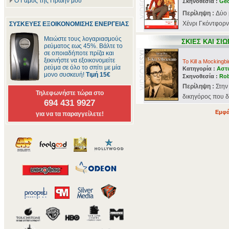
Ο Γάμος της Πρώην μου
Σκηνοθεσία :
Geo
Περίληψη :
Δύο 
Χένρι Γκόντφορντ
ΣΥΣΚΕΥΕΣ ΕΞΟΙΚΟΝΟΜΙΣΗΣ ΕΝΕΡΓΕΙΑΣ
Μειώστε τους λογαριασμούς
ΣΚΙΕΣ ΚΑΙ ΣΙ
ρεύματος εως 45%. Βάλτε το
σε οποιαδήποτε πρίζα και
ξεκινήστε να εξοικονομείτε
To Kill a Mockingbi
ρεύμα σε όλο το σπίτι με μία
Κατηγορία :
Αστ
μονο συσκευή!
Τιμή 15€
Σκηνοθεσία :
Rob
Περίληψη :
Στην
Τηλεφωνήστε τώρα στο
δικηγόρος που δέ
694 431 9927
Εμφά
για να τα παραγγείλετε!