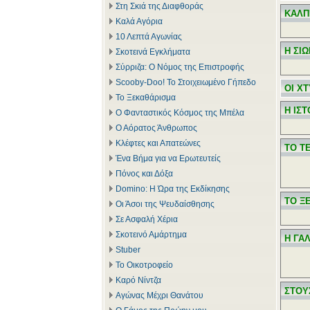
Στη Σκιά της Διαφθοράς
ΚΑΛΠ
Καλά Αγόρια
10 Λεπτά Αγωνίας
Η ΣΙ
Σκοτεινά Εγκλήματα
Σύρριζα: Ο Νόμος της Επιστροφής
Scooby-Doo! Το Στοιχειωμένο Γήπεδο
ΟΙ Χ
Το Ξεκαθάρισμα
Η ΙΣ
Ο Φανταστικός Κόσμος της Μπέλα
Ο Αόρατος Άνθρωπος
Κλέφτες και Απατεώνες
ΤΟ Τ
Ένα Βήμα για να Ερωτευτείς
Πόνος και Δόξα
Domino: Η Ώρα της Εκδίκησης
ΤΟ Ξ
Οι Άσοι της Ψευδαίσθησης
Σε Ασφαλή Χέρια
Σκοτεινό Αμάρτημα
Η ΓΑ
Stuber
Το Οικοτροφείο
Καρό Νίντζα
ΣΤΟΥ
Αγώνας Μέχρι Θανάτου