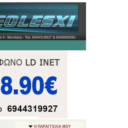
ώρη 4 - Μυτιλήνη - Τηλ. 6944319927 & 6948895081
Η ΠΑΡΑΓΓΕΛΙΑ ΜΟΥ