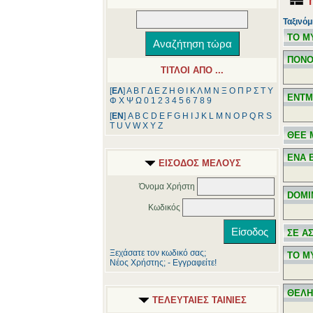
Ταξινόμ
ΤΟ Μ
ΠΟΝΟ
ΤΙΤΛΟΙ ΑΠΟ ...
[
ΕΛ
]
Α
Β
Γ
Δ
Ε
Ζ
Η
Θ
Ι
Κ
Λ
Μ
Ν
Ξ
Ο
Π
Ρ
Σ
Τ
Υ
ΕΝΤΜ
Φ
Χ
Ψ
Ω
0
1
2
3
4
5
6
7
8
9
[
ΕΝ
]
A
B
C
D
E
F
G
H
I
J
K
L
M
N
O
P
Q
R
S
T
U
V
W
X
Y
Z
ΘΕΕ 
ΕΝΑ 
ΕΙΣΟΔΟΣ ΜΕΛΟΥΣ
Όνομα Χρήστη
DOMI
Κωδικός
ΣΕ Α
Ξεχάσατε τον κωδικό σας;
ΤΟ Μ
Νέος Χρήστης; - Εγγραφείτε!
ΘΕΛΗ
ΤΕΛΕΥΤΑΙΕΣ ΤΑΙΝΙΕΣ