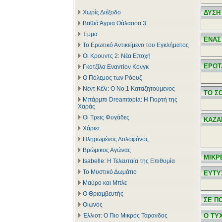
Χωρίς Διέξοδο
ΔΥΣΗ
Βαθιά Άγρια Θάλασσα 3
Έμμα
ΕΝΑΣ
Το Ερωτικό Αντικείμενο του Εγκλήματος
Οι Κρουντς 2: Νέα Εποχή
ΕΡΩΤ
Γκοτζίλα Εναντίον Κονγκ
Ο Πόλεμος των Ρόουζ
Νεντ Κέλι: Ο Νο.1 Καταζητούμενος
ΤΟ Σ
Μπάρμπι Dreamtopia: Η Γιορτή της
Χαράς
Οι Τρεις Φυγάδες
ΚΑΖΑ
Χάριετ
Πληρωμένος Δολοφόνος
Βρώμικος Αγώνας
ΜΙΚΡ
Isabelle: Η Τελευταία της Επιθυμία
Το Μυστικό Δωμάτιο
ΕΥΤΥ
Μαύρο και Μπλε
Ο Θριαμβευτής
ΣΕ Π
Οιωνός
Έλλιοτ: Ο Πιο Μικρός Τάρανδος
Ο ΤΥ