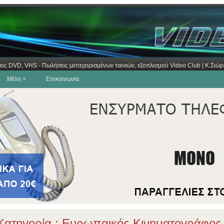
εις DVD, VHS - Πωλήσεις μεταχειρισμένων ταινιών, εξοπλισμού Video Club | Κ.Σι
Μέλη >
Επικοινωνία
ατηγορία : Ευρωπαικός Κινηματογράφος