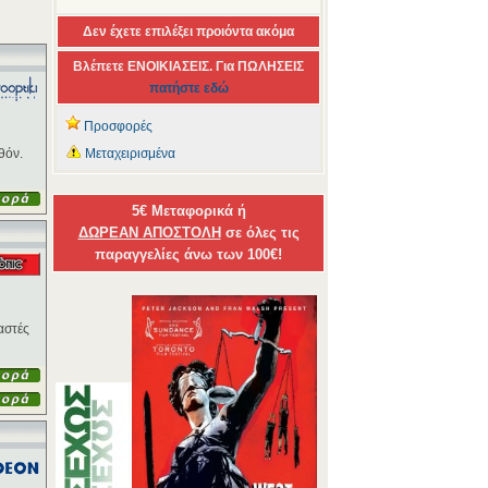
Δεν έχετε επιλέξει προιόντα ακόμα
Βλέπετε ΕΝΟΙΚΙΑΣΕΙΣ. Για ΠΩΛΗΣΕΙΣ
πατήστε εδώ
Προσφορές
θόν.
Μεταχειρισμένα
5€ Μεταφορικά ή
ΔΩΡΕΑΝ ΑΠΟΣΤΟΛΗ
σε όλες τις
παραγγελίες άνω των 100€!
αστές