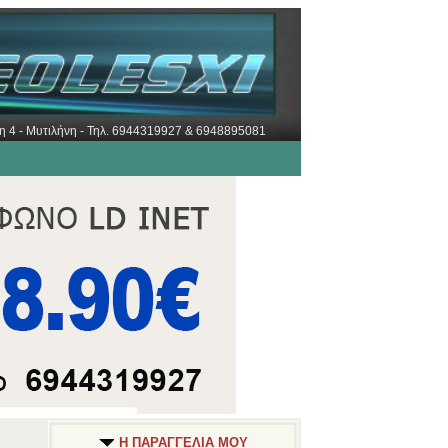
ώρη 4 - Μυτιλήνη - Τηλ. 6944319927 & 6948895081
Η ΠΑΡΑΓΓΕΛΙΑ ΜΟΥ