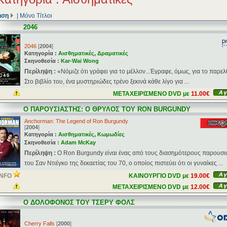
ιση
|
Μόνο Τίτλοι
2046
2046
[
2004
]
Κατηγορία :
Αισθηματικές
,
Δραματικές
Σκηνοθεσία :
Kar-Wai Wong
Περίληψη :
«Νόμιζε ότι γράφει για το μέλλον...Έγραφε, όμως, για το παρελ
Στο βιβλίο του, ένα μυστηριώδες τρένο ξεκινά κάθε λίγο για ...
ΜΕΤΑΧΕΙΡΙΣΜΕΝΟ DVD με
11.00€
Ο ΠΑΡΟΥΣΙΑΣΤΗΣ: Ο ΘΡΥΛΟΣ ΤΟΥ RON BURGUNDY
Anchorman: The Legend of Ron Burgundy
[
2004
]
Κατηγορία :
Αισθηματικές
,
Κωμωδίες
Σκηνοθεσία :
Adam McKay
Περίληψη :
Ο Ron Burgundy είναι ένας από τους διασημότερους παρουσι
του Σαν Ντιέγκο της δεκαετίας του 70, ο οποίος πιστεύει ότι οι γυναίκες ...
INFO
ΚΑΙΝΟΥΡΓΙΟ DVD με
19.00€
ΜΕΤΑΧΕΙΡΙΣΜΕΝΟ DVD με
12.00€
Ο ΔΟΛΟΦΟΝΟΣ ΤΟΥ ΤΣΕΡΥ ΦΟΛΣ
Cherry Falls
[
2000
]