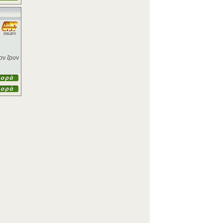
ον ζουν