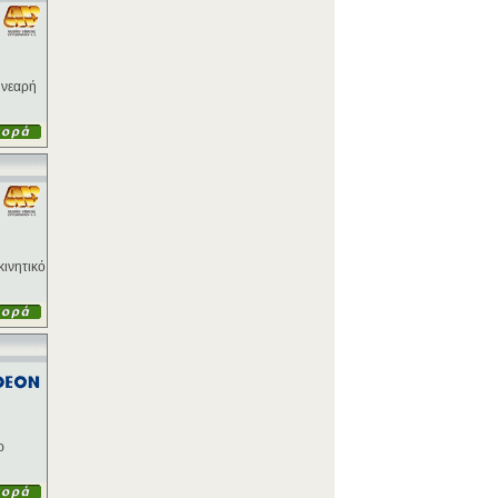
 νεαρή
κινητικό
ρ