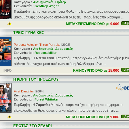
Κατηγορία :
Αισθηματικές
,
Θρίλερ
Σκηνοθεσία :
Geoffrey Wright
Περίληψη :
Στη μικρή πόλη Τσέρι Φολς της Βιρτζίνια, ένας μαυροφορεμένο
μακρυμάλλης δολοφόνος σκοτώνει όλες τις... παρθένες από διάφορα ...
ΜΕΤΑΧΕΙΡΙΣΜΕΝΟ DVD με
9.00€
ΤΡΕΙΣ ΓΥΝΑΙΚΕΣ
Personal Velocity: Three Portraits
[
2002
]
Κατηγορία :
Αισθηματικές
,
Δραματικές
Σκηνοθεσία :
Rebecca Miller
Περίληψη :
Η Ντέλια είναι μια νεαρή μητέρα εγκλωβισμένη σ ένα γάμο μ έν
σύζυγο. Μια νύχτα μετά από έναν ακόμη ξυλοδαρμό κάνει ...
INFO
ΚΑΙΝΟΥΡΓΙΟ DVD με
15.00€
Η ΚΟΡΗ ΤΟΥ ΠΡΟΕΔΡΟΥ
First Daughter
[
2004
]
Κατηγορία :
Αισθηματικές
,
Δραματικές
Σκηνοθεσία :
Forest Whitaker
Περίληψη :
Η Σαμάνθα Μακένζι μπορεί να έχει τη φήμη και τα χρήματα,
εξακολουθεί να θέλει όμως ό,τι και όλοι οι πρωτοετείς συμμαθητές ...
ΜΕΤΑΧΕΙΡΙΣΜΕΝΟ DVD με
9.00€
ΕΡΩΤΑΣ ΣΤΟ ΖΕΛΑΡΙ