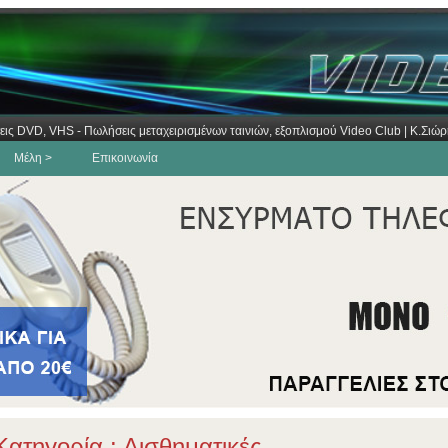
εις DVD, VHS - Πωλήσεις μεταχειρισμένων ταινιών, εξοπλισμού Video Club | Κ.Σι
Μέλη >
Επικοινωνία
ατηγορία : Αισθηματικές