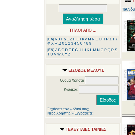
Ταξινόμ
ΤΙΤΛΟΙ ΑΠΟ ...
[
ΕΛ
]
Α
Β
Γ
Δ
Ε
Ζ
Η
Θ
Ι
Κ
Λ
Μ
Ν
Ξ
Ο
Π
Ρ
Σ
Τ
Υ
Φ
Χ
Ψ
Ω
0
1
2
3
4
5
6
7
8
9
[
ΕΝ
]
A
B
C
D
E
F
G
H
I
J
K
L
M
N
O
P
Q
R
S
T
U
V
W
X
Y
Z
ΕΙΣΟΔΟΣ ΜΕΛΟΥΣ
Όνομα Χρήστη
Κωδικός
Ξεχάσατε τον κωδικό σας;
Νέος Χρήστης; - Εγγραφείτε!
ΤΕΛΕΥΤΑΙΕΣ ΤΑΙΝΙΕΣ