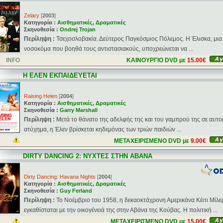
Zelary
[
2003
]
Κατηγορία :
Αισθηματικές
,
Δραματικές
Σκηνοθεσία :
Ondrej Trojan
Περίληψη :
Τσεχοσλοβακία. Δεύτερος Παγκόσμιος Πόλεμος. Η Έλισκα, μια
νοσοκόμα που βοηθά τους αντιστασιακούς, υποχρεώνεται να ...
INFO
ΚΑΙΝΟΥΡΓΙΟ DVD με
15.00€
Η ΕΛΕΝ ΕΚΠΑΙΔΕΥΕΤΑΙ
Raising Helen
[
2004
]
Κατηγορία :
Αισθηματικές
,
Δραματικές
Σκηνοθεσία :
Garry Marshall
Περίληψη :
Μετά το θάνατο της αδελφής της και του γαμπρού της σε αυτο
ατύχημα, η Έλεν βρίσκεται κηδεμόνας των τριών παιδιών ...
ΜΕΤΑΧΕΙΡΙΣΜΕΝΟ DVD με
9.00€
DIRTY DANCING 2: ΝΥΧΤΕΣ ΣΤΗΝ ΑΒΑΝΑ
Dirty Dancing: Havana Nights
[
2004
]
Κατηγορία :
Αισθηματικές
,
Δραματικές
Σκηνοθεσία :
Guy Ferland
Περίληψη :
Το Νοέμβριο του 1958, η δεκαοκτάχρονη Αμερικάνα Κέιτι Μίλε
εγκαθίσταται με την οικογένειά της στην Αβάνα της Κούβας. Η πολιτική ...
ΜΕΤΑΧΕΙΡΙΣΜΕΝΟ DVD με
15.00€