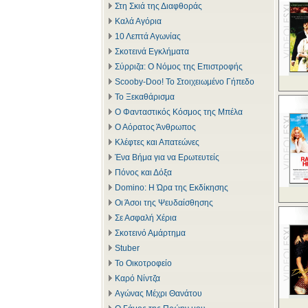
Στη Σκιά της Διαφθοράς
Καλά Αγόρια
10 Λεπτά Αγωνίας
Σκοτεινά Εγκλήματα
Σύρριζα: Ο Νόμος της Επιστροφής
Scooby-Doo! Το Στοιχειωμένο Γήπεδο
Το Ξεκαθάρισμα
Ο Φανταστικός Κόσμος της Μπέλα
Ο Αόρατος Άνθρωπος
Κλέφτες και Απατεώνες
Ένα Βήμα για να Ερωτευτείς
Πόνος και Δόξα
Domino: Η Ώρα της Εκδίκησης
Οι Άσοι της Ψευδαίσθησης
Σε Ασφαλή Χέρια
Σκοτεινό Αμάρτημα
Stuber
Το Οικοτροφείο
Καρό Νίντζα
Αγώνας Μέχρι Θανάτου