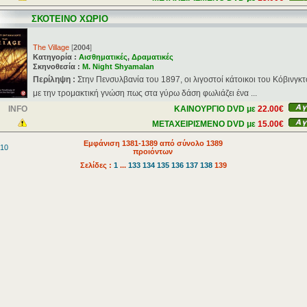
ΣΚΟΤΕΙΝΟ ΧΩΡΙΟ
The Village
[
2004
]
Κατηγορία :
Αισθηματικές
,
Δραματικές
Σκηνοθεσία :
M. Night Shyamalan
Περίληψη :
Στην Πενσυλβανία του 1897, οι λιγοστοί κάτοικοι του Κόβινγκτ
με την τρομακτική γνώση πως στα γύρω δάση φωλιάζει ένα ...
INFO
ΚΑΙΝΟΥΡΓΙΟ DVD με
22.00€
ΜΕΤΑΧΕΙΡΙΣΜΕΝΟ DVD με
15.00€
Εμφάνιση 1381-1389 από σύνολο 1389
 10
προιόντων
Σελίδες :
1
...
133
134
135
136
137
138
139