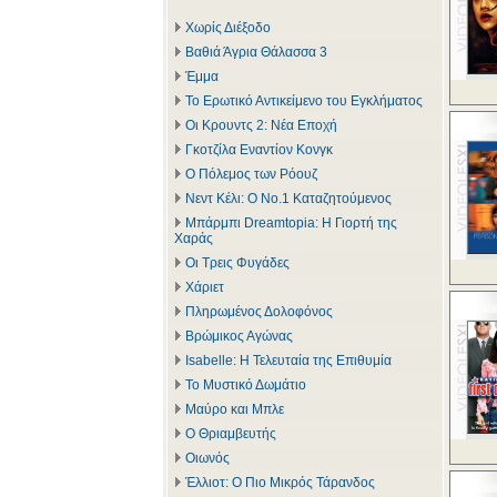
Χωρίς Διέξοδο
Βαθιά Άγρια Θάλασσα 3
Έμμα
Το Ερωτικό Αντικείμενο του Εγκλήματος
Οι Κρουντς 2: Νέα Εποχή
Γκοτζίλα Εναντίον Κονγκ
Ο Πόλεμος των Ρόουζ
Νεντ Κέλι: Ο Νο.1 Καταζητούμενος
Μπάρμπι Dreamtopia: Η Γιορτή της
Χαράς
Οι Τρεις Φυγάδες
Χάριετ
Πληρωμένος Δολοφόνος
Βρώμικος Αγώνας
Isabelle: Η Τελευταία της Επιθυμία
Το Μυστικό Δωμάτιο
Μαύρο και Μπλε
Ο Θριαμβευτής
Οιωνός
Έλλιοτ: Ο Πιο Μικρός Τάρανδος