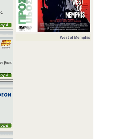
ς,
West of Memphis
αν βίαιο