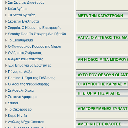
Στη Σκιά της Διαφθοράς
Καλά Αγόρια
10 Λεπτά Αγωνίας
ΜΕΤΑ ΤΗΝ ΚΑΤΑΣΤΡΟΦΗ
Σκοτεινά Εγκλήματα
Σύρριζα: Ο Νόμος της Επιστροφής
Scooby-Doo! Το Στοιχειωμένο Γήπεδο
ΑΛΙΤΑ: Ο ΑΓΓΕΛΟΣ ΤΗΣ Μ
Το Ξεκαθάρισμα
Ο Φανταστικός Κόσμος της Μπέλα
Ο Αόρατος Άνθρωπος
Κλέφτες και Απατεώνες
ΑΝ Η ΟΔΟΣ ΜΠΙΛ ΜΠΟΡΟΥΣ
Ένα Βήμα για να Ερωτευτείς
Πόνος και Δόξα
ΑΥΤΟ ΠΟΥ ΘΕΛΟΥΝ ΟΙ ΑΝ
Domino: Η Ώρα της Εκδίκησης
ΟΙ ΧΤΥΠΟΙ ΤΗΣ ΚΑΡΔΙΑΣ Μ
Οι Άσοι της Ψευδαίσθησης
Σε Ασφαλή Χέρια
Η ΙΣΤΟΡΙΑ ΤΗΣ ΑΓΑΠΗΣ
Σκοτεινό Αμάρτημα
Stuber
ΑΠΑΓΟΡΕΥΜΕΝΕΣ ΣΥΝΑΝΤ
Το Οικοτροφείο
Καρό Νίντζα
Αγώνας Μέχρι Θανάτου
ΑΜΕΡΙΚΗ ΣΤΙΣ ΦΛΟΓΕΣ