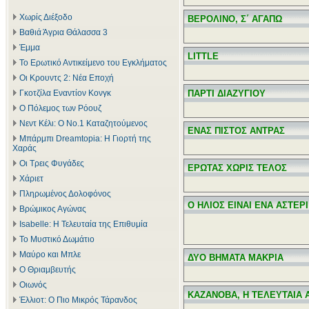
Χωρίς Διέξοδο
ΒΕΡΟΛΙΝΟ, Σ΄ ΑΓΑΠΩ
Βαθιά Άγρια Θάλασσα 3
Έμμα
LITTLE
Το Ερωτικό Αντικείμενο του Εγκλήματος
Οι Κρουντς 2: Νέα Εποχή
Γκοτζίλα Εναντίον Κονγκ
ΠΑΡΤΙ ΔΙΑΖΥΓΙΟΥ
Ο Πόλεμος των Ρόουζ
Νεντ Κέλι: Ο Νο.1 Καταζητούμενος
ΕΝΑΣ ΠΙΣΤΟΣ ΑΝΤΡΑΣ
Μπάρμπι Dreamtopia: Η Γιορτή της
Χαράς
Οι Τρεις Φυγάδες
ΕΡΩΤΑΣ ΧΩΡΙΣ ΤΕΛΟΣ
Χάριετ
Πληρωμένος Δολοφόνος
Ο ΗΛΙΟΣ ΕΙΝΑΙ ΕΝΑ ΑΣΤΕΡΙ
Βρώμικος Αγώνας
Isabelle: Η Τελευταία της Επιθυμία
Το Μυστικό Δωμάτιο
Μαύρο και Μπλε
ΔΥΟ ΒΗΜΑΤΑ ΜΑΚΡΙΑ
Ο Θριαμβευτής
Οιωνός
ΚΑΖΑΝΟΒΑ, Η ΤΕΛΕΥΤΑΙΑ 
Έλλιοτ: Ο Πιο Μικρός Τάρανδος