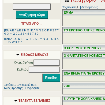
Ταξινόμιση
|
Λεπτομέρειες
ΕΜΜΑ
ΤΙΤΛΟΙ ΑΠΟ ...
ΤΟ ΕΡΩΤΙΚΟ ΑΝΤΙΚΕΙΜΕΝ
[
ΕΛ
]
Α
Β
Γ
Δ
Ε
Ζ
Η
Θ
Ι
Κ
Λ
Μ
Ν
Ξ
Ο
Π
Ρ
Σ
Τ
Υ
Φ
Χ
Ψ
Ω
0
1
2
3
4
5
6
7
8
9
[
ΕΝ
]
A
B
C
D
E
F
G
H
I
J
K
L
M
N
O
P
Q
R
S
T
U
V
W
X
Y
Z
Ο ΠΟΛΕΜΟΣ ΤΩΝ ΡΟΟΥΖ
ΕΙΣΟΔΟΣ ΜΕΛΟΥΣ
Ο ΦΑΝΤΑΣΤΙΚΟΣ ΚΟΣΜΟΣ 
Όνομα Χρήστη
Κωδικός
ΕΝΑ ΒΗΜΑ ΓΙΑ ΝΑ ΕΡΩΤΕΥ
Ξεχάσατε τον κωδικό σας;
ΖΩΗ
Νέος Χρήστης; - Εγγραφείτε!
Σ' ΑΥΤΗ ΤΗ ΧΩΡΑ ΚΑΝΕΙΣ 
ΤΕΛΕΥΤΑΙΕΣ ΤΑΙΝΙΕΣ