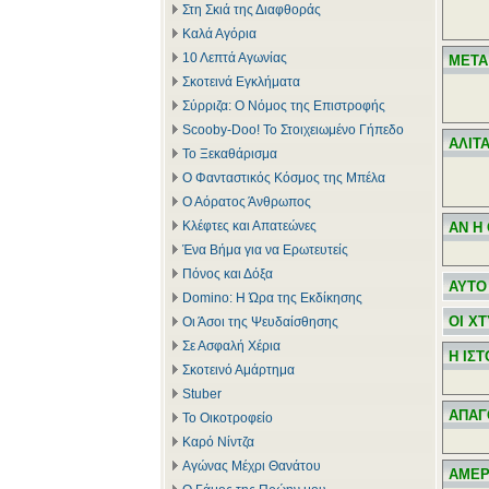
Στη Σκιά της Διαφθοράς
Καλά Αγόρια
10 Λεπτά Αγωνίας
ΜΕΤΑ
Σκοτεινά Εγκλήματα
Σύρριζα: Ο Νόμος της Επιστροφής
Scooby-Doo! Το Στοιχειωμένο Γήπεδο
ΑΛΙΤ
Το Ξεκαθάρισμα
Ο Φανταστικός Κόσμος της Μπέλα
Ο Αόρατος Άνθρωπος
Κλέφτες και Απατεώνες
ΑΝ Η
Ένα Βήμα για να Ερωτευτείς
Πόνος και Δόξα
ΑΥΤΟ
Domino: Η Ώρα της Εκδίκησης
ΟΙ Χ
Οι Άσοι της Ψευδαίσθησης
Σε Ασφαλή Χέρια
Η ΙΣ
Σκοτεινό Αμάρτημα
Stuber
ΑΠΑΓ
Το Οικοτροφείο
Καρό Νίντζα
Αγώνας Μέχρι Θανάτου
ΑΜΕΡ