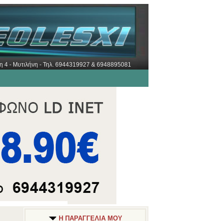
ώρη 4 - Μυτιλήνη - Τηλ. 6944319927 & 6948895081
Η ΠΑΡΑΓΓΕΛΙΑ ΜΟΥ