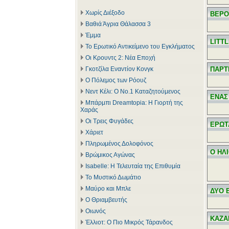
Χωρίς Διέξοδο
ΒΕΡΟ
Βαθιά Άγρια Θάλασσα 3
Έμμα
LITT
Το Ερωτικό Αντικείμενο του Εγκλήματος
Οι Κρουντς 2: Νέα Εποχή
Γκοτζίλα Εναντίον Κονγκ
ΠΑΡΤ
Ο Πόλεμος των Ρόουζ
Νεντ Κέλι: Ο Νο.1 Καταζητούμενος
ΕΝΑΣ
Μπάρμπι Dreamtopia: Η Γιορτή της
Χαράς
Οι Τρεις Φυγάδες
ΕΡΩΤ
Χάριετ
Πληρωμένος Δολοφόνος
Ο ΗΛΙ
Βρώμικος Αγώνας
Isabelle: Η Τελευταία της Επιθυμία
Το Μυστικό Δωμάτιο
Μαύρο και Μπλε
ΔΥΟ 
Ο Θριαμβευτής
Οιωνός
ΚΑΖΑ
Έλλιοτ: Ο Πιο Μικρός Τάρανδος