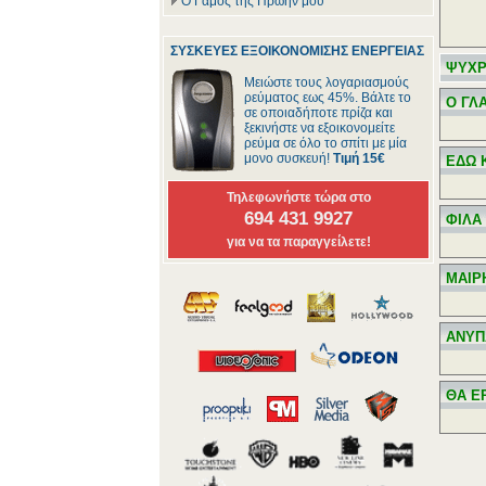
Ο Γάμος της Πρώην μου
ΣΥΣΚΕΥΕΣ ΕΞΟΙΚΟΝΟΜΙΣΗΣ ΕΝΕΡΓΕΙΑΣ
ΨΥΧΡ
Μειώστε τους λογαριασμούς
ρεύματος εως 45%. Βάλτε το
Ο ΓΛ
σε οποιαδήποτε πρίζα και
ξεκινήστε να εξοικονομείτε
ρεύμα σε όλο το σπίτι με μία
μονο συσκευή!
Τιμή 15€
ΕΔΩ 
Τηλεφωνήστε τώρα στο
694 431 9927
ΦΙΛΑ
για να τα παραγγείλετε!
ΜΑΙΡ
ΑΝΥΠ
ΘΑ Ε