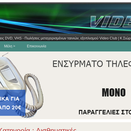
εις DVD, VHS - Πωλήσεις μεταχειρισμένων ταινιών, εξοπλισμού Video Club | Κ.Σι
Μέλη >
Επικοινωνία
ατηγορία : Αισθηματικές