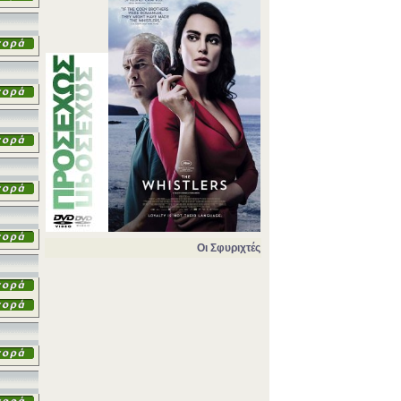
Οι Σφυριχτές