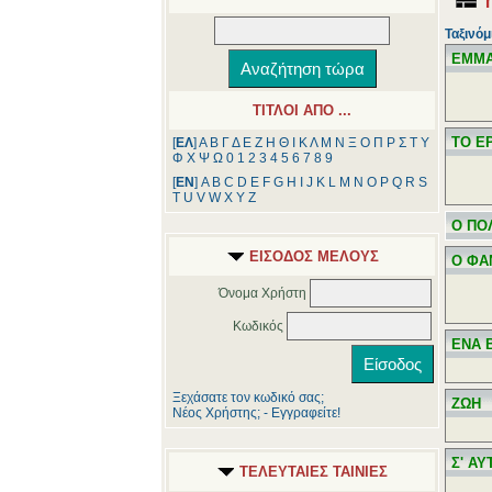
Ταξινόμ
ΕΜΜ
ΤΙΤΛΟΙ ΑΠΟ ...
ΤΟ Ε
[
ΕΛ
]
Α
Β
Γ
Δ
Ε
Ζ
Η
Θ
Ι
Κ
Λ
Μ
Ν
Ξ
Ο
Π
Ρ
Σ
Τ
Υ
Φ
Χ
Ψ
Ω
0
1
2
3
4
5
6
7
8
9
[
ΕΝ
]
A
B
C
D
E
F
G
H
I
J
K
L
M
N
O
P
Q
R
S
T
U
V
W
X
Y
Z
Ο ΠΟ
ΕΙΣΟΔΟΣ ΜΕΛΟΥΣ
Ο ΦΑ
Όνομα Χρήστη
Κωδικός
ΕΝΑ 
Ξεχάσατε τον κωδικό σας;
ΖΩΗ
Νέος Χρήστης; - Εγγραφείτε!
Σ' Α
ΤΕΛΕΥΤΑΙΕΣ ΤΑΙΝΙΕΣ