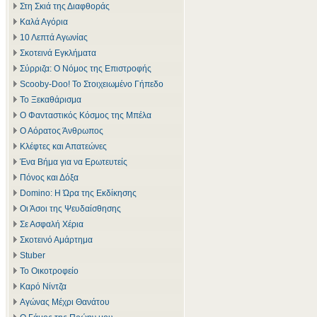
Στη Σκιά της Διαφθοράς
Καλά Αγόρια
10 Λεπτά Αγωνίας
Σκοτεινά Εγκλήματα
Σύρριζα: Ο Νόμος της Επιστροφής
Scooby-Doo! Το Στοιχειωμένο Γήπεδο
Το Ξεκαθάρισμα
Ο Φανταστικός Κόσμος της Μπέλα
Ο Αόρατος Άνθρωπος
Κλέφτες και Απατεώνες
Ένα Βήμα για να Ερωτευτείς
Πόνος και Δόξα
Domino: Η Ώρα της Εκδίκησης
Οι Άσοι της Ψευδαίσθησης
Σε Ασφαλή Χέρια
Σκοτεινό Αμάρτημα
Stuber
Το Οικοτροφείο
Καρό Νίντζα
Αγώνας Μέχρι Θανάτου