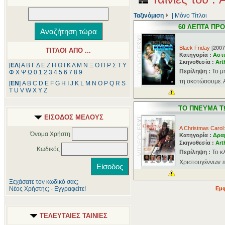
Ταξινόμιση
|
Μόνο Τίτλοι
60 ΛΕΠΤΑ ΠΡ
Black Friday
[
2007
ΤΙΤΛΟΙ ΑΠΟ ...
Κατηγορία :
Αστ
Σκηνοθεσία :
Art
[
ΕΛ
]
Α
Β
Γ
Δ
Ε
Ζ
Η
Θ
Ι
Κ
Λ
Μ
Ν
Ξ
Ο
Π
Ρ
Σ
Τ
Υ
Περίληψη :
Το μ
Φ
Χ
Ψ
Ω
0
1
2
3
4
5
6
7
8
9
τη σκοτώσουμε. Α
[
ΕΝ
]
A
B
C
D
E
F
G
H
I
J
K
L
M
N
O
P
Q
R
S
T
U
V
W
X
Y
Z
ΤΟ ΠΝΕΥΜΑ Τ
ΕΙΣΟΔΟΣ ΜΕΛΟΥΣ
A Christmas Carol
Όνομα Χρήστη
Κατηγορία :
Δρα
Σκηνοθεσία :
Art
Κωδικός
Περίληψη :
Το κ
Χριστουγέννων πο
Ξεχάσατε τον κωδικό σας;
Νέος Χρήστης; - Εγγραφείτε!
Εμφ
ΤΕΛΕΥΤΑΙΕΣ ΤΑΙΝΙΕΣ