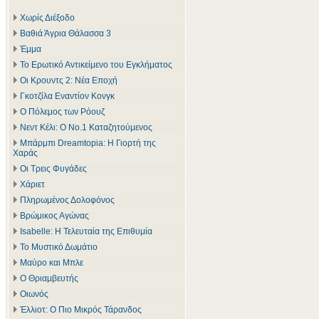
Χωρίς Διέξοδο
Βαθιά Άγρια Θάλασσα 3
Έμμα
Το Ερωτικό Αντικείμενο του Εγκλήματος
Οι Κρουντς 2: Νέα Εποχή
Γκοτζίλα Εναντίον Κονγκ
Ο Πόλεμος των Ρόουζ
Νεντ Κέλι: Ο Νο.1 Καταζητούμενος
Μπάρμπι Dreamtopia: Η Γιορτή της
Χαράς
Οι Τρεις Φυγάδες
Χάριετ
Πληρωμένος Δολοφόνος
Βρώμικος Αγώνας
Isabelle: Η Τελευταία της Επιθυμία
Το Μυστικό Δωμάτιο
Μαύρο και Μπλε
Ο Θριαμβευτής
Οιωνός
Έλλιοτ: Ο Πιο Μικρός Τάρανδος