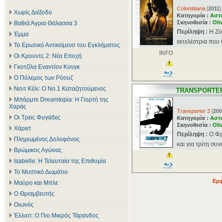
Colombiana
[
2011
]
Χωρίς Διέξοδο
Κατηγορία :
Αστ
Σκηνοθεσία :
Oli
Βαθιά Άγρια Θάλασσα 3
Περίληψη :
Η Ζό
Έμμα
εκτελέστρια που 
Το Ερωτικό Αντικείμενο του Εγκλήματος
INFO
Οι Κρουντς 2: Νέα Εποχή
Γκοτζίλα Εναντίον Κονγκ
Ο Πόλεμος των Ρόουζ
Νεντ Κέλι: Ο Νο.1 Καταζητούμενος
TRANSPORTER
Μπάρμπι Dreamtopia: Η Γιορτή της
Χαράς
Transporter 3
[
200
Οι Τρεις Φυγάδες
Κατηγορία :
Αστ
Σκηνοθεσία :
Oli
Χάριετ
Περίληψη :
Ο Φρ
Πληρωμένος Δολοφόνος
και για τρίτη συ
Βρώμικος Αγώνας
Isabelle: Η Τελευταία της Επιθυμία
Το Μυστικό Δωμάτιο
Εμφ
Μαύρο και Μπλε
Ο Θριαμβευτής
Οιωνός
Έλλιοτ: Ο Πιο Μικρός Τάρανδος