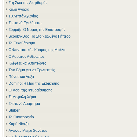
Στη Σκιά της Διαφθοράς
Καλά Αγόρια
10 Λεπτά Αγωνίας
Σκοτεινά Εγκλήματα
Σύρριζα: Ο Νόμος της Επιστροφής
Scooby-Doo! Το Στοιχειωμένο Γήπεδο
Το Ξεκαθάρισμα
Ο Φανταστικός Κόσμος της Μπέλα
Ο Αόρατος Άνθρωπος
Κλέφτες και Απατεώνες
Ένα Βήμα για να Ερωτευτείς
Πόνος και Δόξα
Domino: Η Ώρα της Εκδίκησης
Οι Άσοι της Ψευδαίσθησης
Σε Ασφαλή Χέρια
Σκοτεινό Αμάρτημα
Stuber
Το Οικοτροφείο
Καρό Νίντζα
Αγώνας Μέχρι Θανάτου