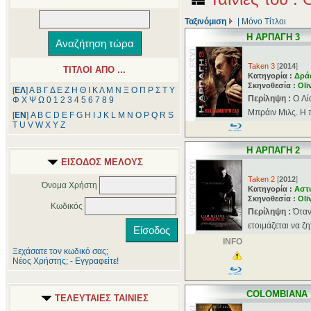
Ταξινόμιση
|
Μόνο Τίτλοι
Η ΑΡΠΑΓΗ 3
Taken 3
[
2014
]
ΤΙΤΛΟΙ ΑΠΟ ...
Κατηγορία :
Δρά
Σκηνοθεσία :
Oli
[
ΕΛ
]
Α
Β
Γ
Δ
Ε
Ζ
Η
Θ
Ι
Κ
Λ
Μ
Ν
Ξ
Ο
Π
Ρ
Σ
Τ
Υ
Περίληψη :
O Λί
Φ
Χ
Ψ
Ω
0
1
2
3
4
5
6
7
8
9
Μπράιν Μιλς. Η 
[
ΕΝ
]
A
B
C
D
E
F
G
H
I
J
K
L
M
N
O
P
Q
R
S
T
U
V
W
X
Y
Z
Η ΑΡΠΑΓΗ 2
ΕΙΣΟΔΟΣ ΜΕΛΟΥΣ
Taken 2
[
2012
]
Όνομα Χρήστη
Κατηγορία :
Αστ
Σκηνοθεσία :
Oli
Κωδικός
Περίληψη :
Όταν
ετοιμάζεται να ζη
INFO
Ξεχάσατε τον κωδικό σας;
Νέος Χρήστης; - Εγγραφείτε!
COLOMBIANA
ΤΕΛΕΥΤΑΙΕΣ ΤΑΙΝΙΕΣ