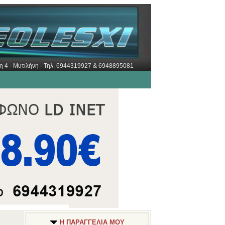
ώρη 4 - Μυτιλήνη - Τηλ. 6944319927 & 6948895081
Η ΠΑΡΑΓΓΕΛΙΑ ΜΟΥ