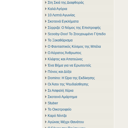
Στη Σκιά της Διαφθοράς
Καλά Αγόρια
10 Λεπτά Αγωνίας
Σκοτεινά Εγκλήματα
Σύρριζα: Ο Νόμος της Επιστροφής
Scooby-Doo! Το Στοιχειωμένο Γήπεδο
Το Ξεκαθάρισμα
Ο Φανταστικός Κόσμος της Μπέλα
Ο Αόρατος Άνθρωπος
Κλέφτες και Απατεώνες
Ένα Βήμα για να Ερωτευτείς
Πόνος και Δόξα
Domino: Η Ώρα της Εκδίκησης
Οι Άσοι της Ψευδαίσθησης
Σε Ασφαλή Χέρια
Σκοτεινό Αμάρτημα
Stuber
Το Οικοτροφείο
Καρό Νίντζα
Αγώνας Μέχρι Θανάτου