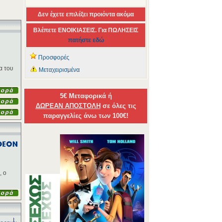
Δεν έχετε επιλέξει προιόντα ακόμα
Βλέπετε ΕΝΟΙΚΙΑΣΕΙΣ. Για ΠΩΛΗΣΕΙΣ
πατήστε εδώ
Προσφορές
α του
Μεταχειρισμένα
5€ Μεταφορικά ή
ΔΩΡΕΑΝ ΑΠΟΣΤΟΛΗ
σε όλες τις
παραγγελίες άνω των 100€!
, ο