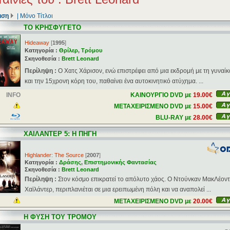
ιση
|
Μόνο Τίτλοι
ΤΟ ΚΡΗΣΦΥΓΕΤΟ
Hideaway
[
1995
]
Κατηγορία :
Θρίλερ
,
Τρόμου
Σκηνοθεσία :
Brett Leonard
Περίληψη :
Ο Χατς Χάρισον, ενώ επιστρέφει από μια εκδρομή με τη γυναίκ
και την 15χρονη κόρη του, παθαίνει ένα αυτοκινητικό ατύχημα. ...
INFO
ΚΑΙΝΟΥΡΓΙΟ DVD με
19.00€
ΜΕΤΑΧΕΙΡΙΣΜΕΝΟ DVD με
15.00€
BLU-RAY με
28.00€
ΧΑΙΛΑΝΤΕΡ 5: Η ΠΗΓΗ
Highlander: The Source
[
2007
]
Κατηγορία :
Δράσης
,
Επιστημονικής Φαντασίας
Σκηνοθεσία :
Brett Leonard
Περίληψη :
Στον κόσμο επικρατεί το απόλυτο χάος. Ο Ντούνκαν ΜακΛέοντ
Χαϊλάντερ, περιπλανιέται σε μια ερειπωμένη πόλη και να αναπολεί ...
ΜΕΤΑΧΕΙΡΙΣΜΕΝΟ DVD με
20.00€
Η ΦΥΣΗ ΤΟΥ ΤΡΟΜΟΥ