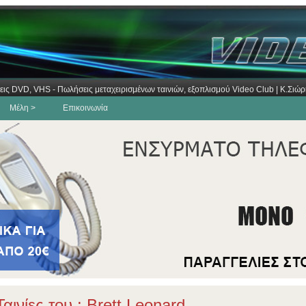
εις DVD, VHS - Πωλήσεις μεταχειρισμένων ταινιών, εξοπλισμού Video Club | Κ.Σι
Μέλη >
Επικοινωνία
αινίες του : Brett Leonard