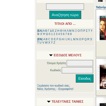
Ταξινόμ
ΤΙΤΛΟΙ ΑΠΟ ...
[
ΕΛ
]
Α
Β
Γ
Δ
Ε
Ζ
Η
Θ
Ι
Κ
Λ
Μ
Ν
Ξ
Ο
Π
Ρ
Σ
Τ
Υ
Φ
Χ
Ψ
Ω
0
1
2
3
4
5
6
7
8
9
[
ΕΝ
]
A
B
C
D
E
F
G
H
I
J
K
L
M
N
O
P
Q
R
S
T
U
V
W
X
Y
Z
ΕΙΣΟΔΟΣ ΜΕΛΟΥΣ
Όνομα Χρήστη
Κωδικός
Ξεχάσατε τον κωδικό σας;
Νέος Χρήστης; - Εγγραφείτε!
ΤΕΛΕΥΤΑΙΕΣ ΤΑΙΝΙΕΣ