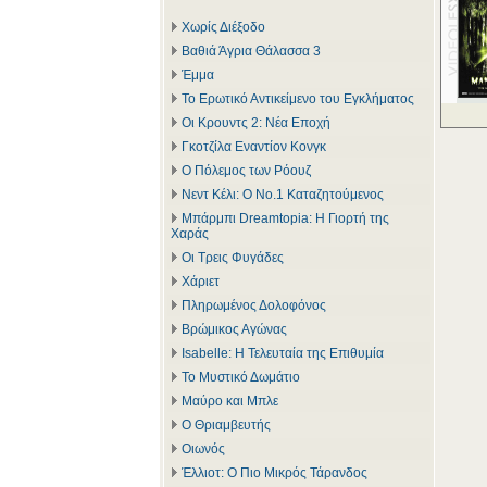
Χωρίς Διέξοδο
Βαθιά Άγρια Θάλασσα 3
Έμμα
Το Ερωτικό Αντικείμενο του Εγκλήματος
Οι Κρουντς 2: Νέα Εποχή
Γκοτζίλα Εναντίον Κονγκ
Ο Πόλεμος των Ρόουζ
Νεντ Κέλι: Ο Νο.1 Καταζητούμενος
Μπάρμπι Dreamtopia: Η Γιορτή της
Χαράς
Οι Τρεις Φυγάδες
Χάριετ
Πληρωμένος Δολοφόνος
Βρώμικος Αγώνας
Isabelle: Η Τελευταία της Επιθυμία
Το Μυστικό Δωμάτιο
Μαύρο και Μπλε
Ο Θριαμβευτής
Οιωνός
Έλλιοτ: Ο Πιο Μικρός Τάρανδος