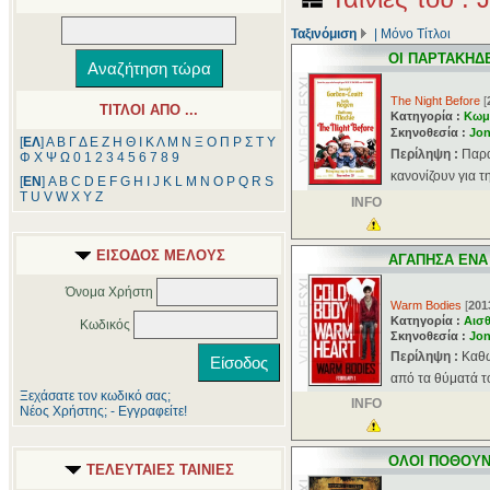
Ταξινόμιση
|
Μόνο Τίτλοι
ΟΙ ΠΑΡΤΑΚΗΔ
The Night Before
[
ΤΙΤΛΟΙ ΑΠΟ ...
Κατηγορία :
Κωμ
Σκηνοθεσία :
Jon
[
ΕΛ
]
Α
Β
Γ
Δ
Ε
Ζ
Η
Θ
Ι
Κ
Λ
Μ
Ν
Ξ
Ο
Π
Ρ
Σ
Τ
Υ
Περίληψη :
Παρα
Φ
Χ
Ψ
Ω
0
1
2
3
4
5
6
7
8
9
κανονίζουν για τ
[
ΕΝ
]
A
B
C
D
E
F
G
H
I
J
K
L
M
N
O
P
Q
R
S
T
U
V
W
X
Y
Z
INFO
ΕΙΣΟΔΟΣ ΜΕΛΟΥΣ
ΑΓΑΠΗΣΑ ΕΝΑ
Όνομα Χρήστη
Warm Bodies
[
201
Κατηγορία :
Αισθ
Κωδικός
Σκηνοθεσία :
Jon
Περίληψη :
Καθώ
από τα θύματά το
Ξεχάσατε τον κωδικό σας;
INFO
Νέος Χρήστης; - Εγγραφείτε!
ΟΛΟΙ ΠΟΘΟΥΝ
ΤΕΛΕΥΤΑΙΕΣ ΤΑΙΝΙΕΣ