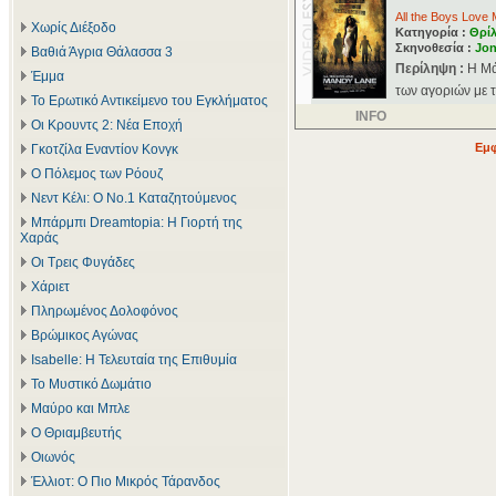
All the Boys Love
Χωρίς Διέξοδο
Κατηγορία :
Θρί
Σκηνοθεσία :
Jon
Βαθιά Άγρια Θάλασσα 3
Περίληψη :
Η Μά
Έμμα
των αγοριών με τ
Το Ερωτικό Αντικείμενο του Εγκλήματος
INFO
Οι Κρουντς 2: Νέα Εποχή
Εμφ
Γκοτζίλα Εναντίον Κονγκ
Ο Πόλεμος των Ρόουζ
Νεντ Κέλι: Ο Νο.1 Καταζητούμενος
Μπάρμπι Dreamtopia: Η Γιορτή της
Χαράς
Οι Τρεις Φυγάδες
Χάριετ
Πληρωμένος Δολοφόνος
Βρώμικος Αγώνας
Isabelle: Η Τελευταία της Επιθυμία
Το Μυστικό Δωμάτιο
Μαύρο και Μπλε
Ο Θριαμβευτής
Οιωνός
Έλλιοτ: Ο Πιο Μικρός Τάρανδος