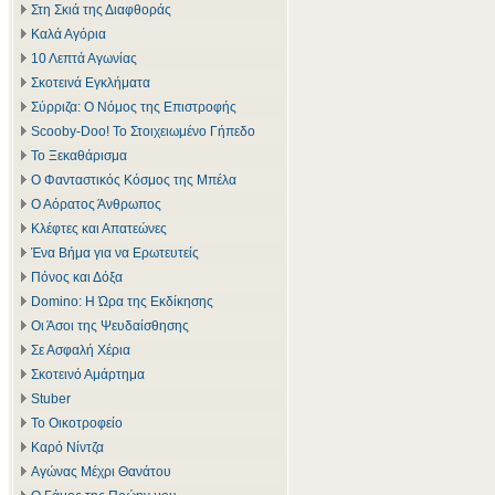
Στη Σκιά της Διαφθοράς
Καλά Αγόρια
10 Λεπτά Αγωνίας
Σκοτεινά Εγκλήματα
Σύρριζα: Ο Νόμος της Επιστροφής
Scooby-Doo! Το Στοιχειωμένο Γήπεδο
Το Ξεκαθάρισμα
Ο Φανταστικός Κόσμος της Μπέλα
Ο Αόρατος Άνθρωπος
Κλέφτες και Απατεώνες
Ένα Βήμα για να Ερωτευτείς
Πόνος και Δόξα
Domino: Η Ώρα της Εκδίκησης
Οι Άσοι της Ψευδαίσθησης
Σε Ασφαλή Χέρια
Σκοτεινό Αμάρτημα
Stuber
Το Οικοτροφείο
Καρό Νίντζα
Αγώνας Μέχρι Θανάτου