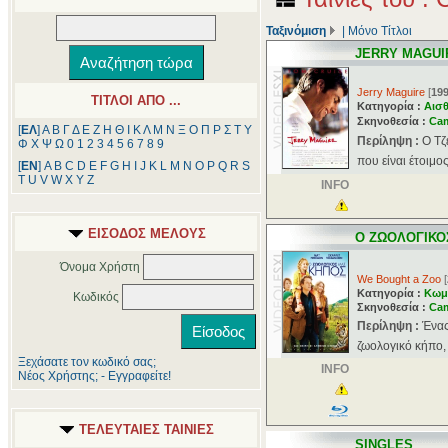
Ταξινόμιση
|
Μόνο Τίτλοι
JERRY MAGUI
Jerry Maguire
[
19
ΤΙΤΛΟΙ ΑΠΟ ...
Κατηγορία :
Αισθ
Σκηνοθεσία :
Ca
[
ΕΛ
]
Α
Β
Γ
Δ
Ε
Ζ
Η
Θ
Ι
Κ
Λ
Μ
Ν
Ξ
Ο
Π
Ρ
Σ
Τ
Υ
Περίληψη :
Ο Τζ
Φ
Χ
Ψ
Ω
0
1
2
3
4
5
6
7
8
9
που είναι έτοιμος
[
ΕΝ
]
A
B
C
D
E
F
G
H
I
J
K
L
M
N
O
P
Q
R
S
T
U
V
W
X
Y
Z
INFO
ΕΙΣΟΔΟΣ ΜΕΛΟΥΣ
Ο ΖΩΟΛΟΓΙΚΟ
Όνομα Χρήστη
We Bought a Zoo
[
Κατηγορία :
Κωμ
Κωδικός
Σκηνοθεσία :
Ca
Περίληψη :
Ένας
ζωολογικό κήπο, 
Ξεχάσατε τον κωδικό σας;
INFO
Νέος Χρήστης; - Εγγραφείτε!
ΤΕΛΕΥΤΑΙΕΣ ΤΑΙΝΙΕΣ
SINGLES