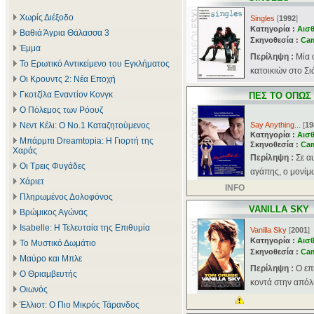
Χωρίς Διέξοδο
Singles
[
1992
]
Κατηγορία :
Αισθ
Βαθιά Άγρια Θάλασσα 3
Σκηνοθεσία :
Ca
Έμμα
Περίληψη :
Μία 
Το Ερωτικό Αντικείμενο του Εγκλήματος
κατοικιών στο Σιά
Οι Κρουντς 2: Νέα Εποχή
Γκοτζίλα Εναντίον Κονγκ
ΠΕΣ ΤΟ ΟΠΩΣ
Ο Πόλεμος των Ρόουζ
Νεντ Κέλι: Ο Νο.1 Καταζητούμενος
Say Anything...
[
19
Κατηγορία :
Αισθ
Μπάρμπι Dreamtopia: Η Γιορτή της
Σκηνοθεσία :
Ca
Χαράς
Περίληψη :
Σε α
Οι Τρεις Φυγάδες
αγάπης, ο μονίμω
Χάριετ
INFO
Πληρωμένος Δολοφόνος
VANILLA SKY
Βρώμικος Αγώνας
Isabelle: Η Τελευταία της Επιθυμία
Vanilla Sky
[
2001
]
Κατηγορία :
Αισθ
Το Μυστικό Δωμάτιο
Σκηνοθεσία :
Ca
Μαύρο και Μπλε
Περίληψη :
Ο επ
Ο Θριαμβευτής
κοντά στην απόλυ
Οιωνός
Έλλιοτ: Ο Πιο Μικρός Τάρανδος