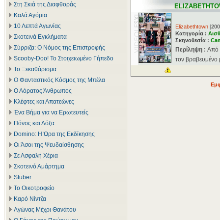
Στη Σκιά της Διαφθοράς
ELIZABETHT
Καλά Αγόρια
10 Λεπτά Αγωνίας
Elizabethtown
[
200
Κατηγορία :
Αισθ
Σκοτεινά Εγκλήματα
Σκηνοθεσία :
Ca
Σύρριζα: Ο Νόμος της Επιστροφής
Περίληψη :
Από 
Scooby-Doo! Το Στοιχειωμένο Γήπεδο
τον βραβευμένο 
Το Ξεκαθάρισμα
Ο Φανταστικός Κόσμος της Μπέλα
Εμφ
Ο Αόρατος Άνθρωπος
Κλέφτες και Απατεώνες
Ένα Βήμα για να Ερωτευτείς
Πόνος και Δόξα
Domino: Η Ώρα της Εκδίκησης
Οι Άσοι της Ψευδαίσθησης
Σε Ασφαλή Χέρια
Σκοτεινό Αμάρτημα
Stuber
Το Οικοτροφείο
Καρό Νίντζα
Αγώνας Μέχρι Θανάτου