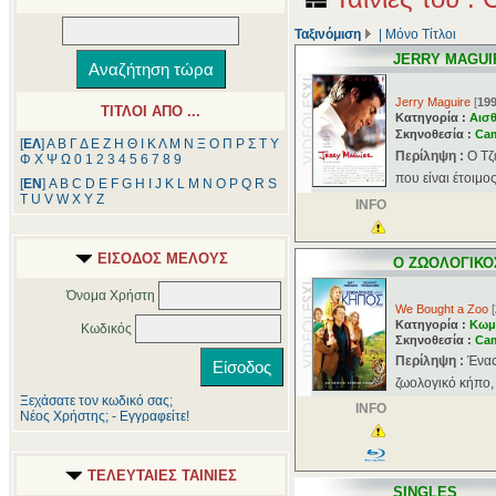
Ταξινόμιση
|
Μόνο Τίτλοι
JERRY MAGUI
Jerry Maguire
[
19
ΤΙΤΛΟΙ ΑΠΟ ...
Κατηγορία :
Αισθ
Σκηνοθεσία :
Ca
[
ΕΛ
]
Α
Β
Γ
Δ
Ε
Ζ
Η
Θ
Ι
Κ
Λ
Μ
Ν
Ξ
Ο
Π
Ρ
Σ
Τ
Υ
Περίληψη :
Ο Τζ
Φ
Χ
Ψ
Ω
0
1
2
3
4
5
6
7
8
9
που είναι έτοιμος
[
ΕΝ
]
A
B
C
D
E
F
G
H
I
J
K
L
M
N
O
P
Q
R
S
T
U
V
W
X
Y
Z
INFO
ΕΙΣΟΔΟΣ ΜΕΛΟΥΣ
Ο ΖΩΟΛΟΓΙΚΟ
Όνομα Χρήστη
We Bought a Zoo
[
Κατηγορία :
Κωμ
Κωδικός
Σκηνοθεσία :
Ca
Περίληψη :
Ένας
ζωολογικό κήπο, 
Ξεχάσατε τον κωδικό σας;
INFO
Νέος Χρήστης; - Εγγραφείτε!
ΤΕΛΕΥΤΑΙΕΣ ΤΑΙΝΙΕΣ
SINGLES