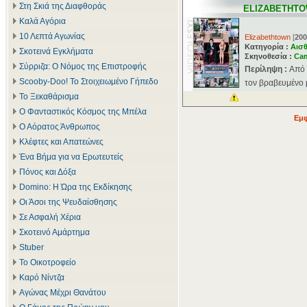
Στη Σκιά της Διαφθοράς
ELIZABETHT
Καλά Αγόρια
10 Λεπτά Αγωνίας
Elizabethtown
[
200
Κατηγορία :
Αισθ
Σκοτεινά Εγκλήματα
Σκηνοθεσία :
Ca
Σύρριζα: Ο Νόμος της Επιστροφής
Περίληψη :
Από 
Scooby-Doo! Το Στοιχειωμένο Γήπεδο
τον βραβευμένο 
Το Ξεκαθάρισμα
Ο Φανταστικός Κόσμος της Μπέλα
Εμφ
Ο Αόρατος Άνθρωπος
Κλέφτες και Απατεώνες
Ένα Βήμα για να Ερωτευτείς
Πόνος και Δόξα
Domino: Η Ώρα της Εκδίκησης
Οι Άσοι της Ψευδαίσθησης
Σε Ασφαλή Χέρια
Σκοτεινό Αμάρτημα
Stuber
Το Οικοτροφείο
Καρό Νίντζα
Αγώνας Μέχρι Θανάτου