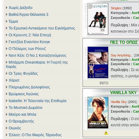
Χωρίς Διέξοδο
Singles
[
1992
]
Κατηγορία :
Αισθ
Βαθιά Άγρια Θάλασσα 3
Σκηνοθεσία :
Ca
Έμμα
Περίληψη :
Μία 
Το Ερωτικό Αντικείμενο του Εγκλήματος
κατοικιών στο Σιά
Οι Κρουντς 2: Νέα Εποχή
Γκοτζίλα Εναντίον Κονγκ
ΠΕΣ ΤΟ ΟΠΩΣ
Ο Πόλεμος των Ρόουζ
Νεντ Κέλι: Ο Νο.1 Καταζητούμενος
Say Anything...
[
19
Κατηγορία :
Αισθ
Μπάρμπι Dreamtopia: Η Γιορτή της
Σκηνοθεσία :
Ca
Χαράς
Περίληψη :
Σε α
Οι Τρεις Φυγάδες
αγάπης, ο μονίμω
Χάριετ
INFO
Πληρωμένος Δολοφόνος
VANILLA SKY
Βρώμικος Αγώνας
Isabelle: Η Τελευταία της Επιθυμία
Vanilla Sky
[
2001
]
Κατηγορία :
Αισθ
Το Μυστικό Δωμάτιο
Σκηνοθεσία :
Ca
Μαύρο και Μπλε
Περίληψη :
Ο επ
Ο Θριαμβευτής
κοντά στην απόλυ
Οιωνός
Έλλιοτ: Ο Πιο Μικρός Τάρανδος