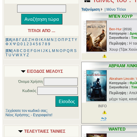
Ταξινόμιση
|
Μόνο Τίτλοι
ΜΠΕΝ ΧΟΥΡ
Ben-Hur
[
2016
]
ΤΙΤΛΟΙ ΑΠΟ ...
Κατηγορία :
Δρα
Σκηνοθεσία :
Ti
[
ΕΛ
]
Α
Β
Γ
Δ
Ε
Ζ
Η
Θ
Ι
Κ
Λ
Μ
Ν
Ξ
Ο
Π
Ρ
Σ
Τ
Υ
Περίληψη :
Η τα
Φ
Χ
Ψ
Ω
0
1
2
3
4
5
6
7
8
9
Χουρ (Τζακ Χιού
[
ΕΝ
]
A
B
C
D
E
F
G
H
I
J
K
L
M
N
O
P
Q
R
S
T
U
V
W
X
Y
Z
ΑΒΡΑΑΜ ΛΙΝΚ
ΕΙΣΟΔΟΣ ΜΕΛΟΥΣ
Abraham Lincoln: 
Όνομα Χρήστη
Κατηγορία :
Θρί
Σκηνοθεσία :
Ti
Κωδικός
Περίληψη :
Απελ
μέχρι τώρα, κανεί
INFO
Ξεχάσατε τον κωδικό σας;
Νέος Χρήστης; - Εγγραφείτε!
WANTED
ΤΕΛΕΥΤΑΙΕΣ ΤΑΙΝΙΕΣ