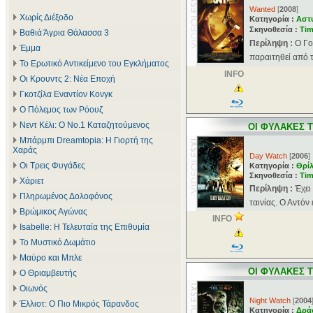
Wanted
[
2008
]
Χωρίς Διέξοδο
Κατηγορία :
Αστ
Σκηνοθεσία :
Ti
Βαθιά Άγρια Θάλασσα 3
Περίληψη :
Ο Γο
Έμμα
παραιτηθεί από τ
Το Ερωτικό Αντικείμενο του Εγκλήματος
INFO
Οι Κρουντς 2: Νέα Εποχή
Γκοτζίλα Εναντίον Κονγκ
Ο Πόλεμος των Ρόουζ
Νεντ Κέλι: Ο Νο.1 Καταζητούμενος
ΟΙ ΦΥΛΑΚΕΣ 
Μπάρμπι Dreamtopia: Η Γιορτή της
Χαράς
Day Watch
[
2006
]
Οι Τρεις Φυγάδες
Κατηγορία :
Θρί
Σκηνοθεσία :
Ti
Χάριετ
Περίληψη :
Έχει
Πληρωμένος Δολοφόνος
ταινίας. Ο Αντόν 
Βρώμικος Αγώνας
INFO
Isabelle: Η Τελευταία της Επιθυμία
Το Μυστικό Δωμάτιο
Μαύρο και Μπλε
ΟΙ ΦΥΛΑΚΕΣ 
Ο Θριαμβευτής
Οιωνός
Night Watch
[
2004
Έλλιοτ: Ο Πιο Μικρός Τάρανδος
Κατηγορία :
Δρά