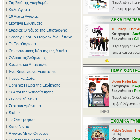
Περίληψη :
Για 
Στη Σκιά της Διαφθοράς
ιδιοκτήτη μαγαζιο
Καλά Αγόρια
10 Λεπτά Αγωνίας
ΔΕΚΑ ΠΡΑΓΜΑ
Σκοτεινά Εγκλήματα
10 Things I Hate A
Σύρριζα: Ο Νόμος της Επιστροφής
Κατηγορία :
Αισθ
Scooby-Doo! Το Στοιχειωμένο Γήπεδο
Σκηνοθεσία :
Gil
Το Ξεκαθάρισμα
Περίληψη :
Ο κα
Ο Φανταστικός Κόσμος της Μπέλα
πάρτι και να γνωρ
Ο Αόρατος Άνθρωπος
Κλέφτες και Απατεώνες
ΠΟΛΥ ΧΟΝΤΡΟ
Ένα Βήμα για να Ερωτευτείς
Πόνος και Δόξα
Bigger Fatter Liar
[
Domino: Η Ώρα της Εκδίκησης
Κατηγορία :
Κωμ
Σκηνοθεσία :
Ron
Οι Άσοι της Ψευδαίσθησης
Περίληψη :
Ο Κέ
Σε Ασφαλή Χέρια
τη ζωή λέγοντας 
Σκοτεινό Αμάρτημα
INFO
Stuber
Το Οικοτροφείο
ΣΧΟΛΙΚΑ ΓΥΜ
Καρό Νίντζα
Middle School: The
Αγώνας Μέχρι Θανάτου
[
2016
]
Κατηγορία :
Κωμ