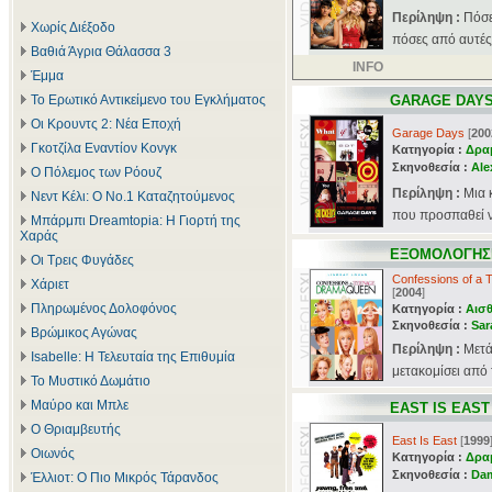
Περίληψη :
Πόσε
Χωρίς Διέξοδο
πόσες από αυτές
Βαθιά Άγρια Θάλασσα 3
INFO
Έμμα
Το Ερωτικό Αντικείμενο του Εγκλήματος
GARAGE DAY
Οι Κρουντς 2: Νέα Εποχή
Garage Days
[
200
Γκοτζίλα Εναντίον Κονγκ
Κατηγορία :
Δρα
Σκηνοθεσία :
Ale
Ο Πόλεμος των Ρόουζ
Περίληψη :
Μια 
Νεντ Κέλι: Ο Νο.1 Καταζητούμενος
που προσπαθεί να
Μπάρμπι Dreamtopia: Η Γιορτή της
Χαράς
ΕΞΟΜΟΛΟΓΗΣΕ
Οι Τρεις Φυγάδες
Confessions of a
Χάριετ
[
2004
]
Πληρωμένος Δολοφόνος
Κατηγορία :
Αισθ
Σκηνοθεσία :
Sar
Βρώμικος Αγώνας
Περίληψη :
Mετά
Isabelle: Η Τελευταία της Επιθυμία
μετακομίσει από 
Το Μυστικό Δωμάτιο
Μαύρο και Μπλε
EAST IS EAST
Ο Θριαμβευτής
East Is East
[
1999
Οιωνός
Κατηγορία :
Δρα
Σκηνοθεσία :
Dam
Έλλιοτ: Ο Πιο Μικρός Τάρανδος