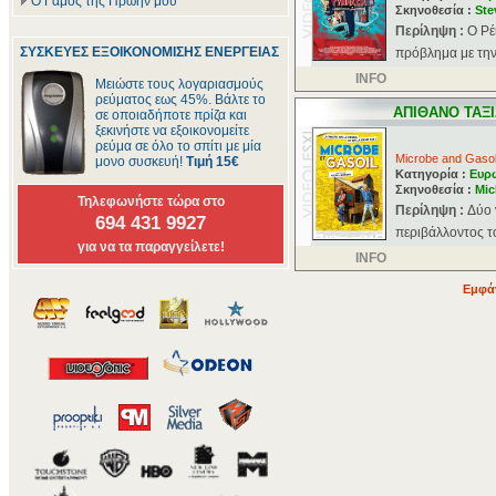
Ο Γάμος της Πρώην μου
Σκηνοθεσία :
Ste
Περίληψη :
Ο Ρέ
ΣΥΣΚΕΥΕΣ ΕΞΟΙΚΟΝΟΜΙΣΗΣ ΕΝΕΡΓΕΙΑΣ
πρόβλημα με την 
INFO
Μειώστε τους λογαριασμούς
ρεύματος εως 45%. Βάλτε το
ΑΠΙΘΑΝΟ ΤΑΞΙ
σε οποιαδήποτε πρίζα και
ξεκινήστε να εξοικονομείτε
ρεύμα σε όλο το σπίτι με μία
Microbe and Gasol
μονο συσκευή!
Τιμή 15€
Κατηγορία :
Ευρ
Σκηνοθεσία :
Mic
Τηλεφωνήστε τώρα στο
Περίληψη :
Δύο 
694 431 9927
περιβάλλοντος το
για να τα παραγγείλετε!
INFO
Εμφάν