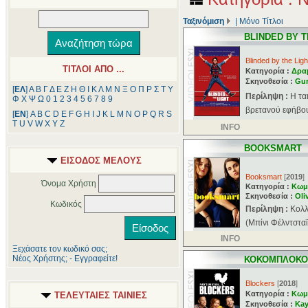
Ταξινόμιση
|
Μόνο Τίτλοι
BLINDED BY T
Blinded by the Ligh
ΤΙΤΛΟΙ ΑΠΟ ...
Κατηγορία :
Δρα
Σκηνοθεσία :
Gur
[
ΕΛ
]
Α
Β
Γ
Δ
Ε
Ζ
Η
Θ
Ι
Κ
Λ
Μ
Ν
Ξ
Ο
Π
Ρ
Σ
Τ
Υ
Περίληψη :
Η τα
Φ
Χ
Ψ
Ω
0
1
2
3
4
5
6
7
8
9
βρετανού εφήβου
[
ΕΝ
]
A
B
C
D
E
F
G
H
I
J
K
L
M
N
O
P
Q
R
S
T
U
V
W
X
Y
Z
INFO
BOOKSMART
ΕΙΣΟΔΟΣ ΜΕΛΟΥΣ
Booksmart
[
2019
]
Όνομα Χρήστη
Κατηγορία :
Κωμ
Σκηνοθεσία :
Oli
Κωδικός
Περίληψη :
Κολλ
(Μπίνι Φέλντσταϊν
INFO
Ξεχάσατε τον κωδικό σας;
Νέος Χρήστης; - Εγγραφείτε!
ΚΟΚΟΜΠΛΟΚΟ
Blockers
[
2018
]
Κατηγορία :
Κωμ
ΤΕΛΕΥΤΑΙΕΣ ΤΑΙΝΙΕΣ
Σκηνοθεσία :
Ka