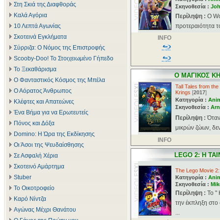
Στη Σκιά της Διαφθοράς
Σκηνοθεσία :
Joh
Καλά Αγόρια
Περίληψη :
Ο Wo
10 Λεπτά Αγωνίας
προτεραιότητα του
Σκοτεινά Εγκλήματα
INFO
Σύρριζα: Ο Νόμος της Επιστροφής
Scooby-Doo! Το Στοιχειωμένο Γήπεδο
Το Ξεκαθάρισμα
Ο ΜΑΓΙΚΟΣ Κ
Ο Φανταστικός Κόσμος της Μπέλα
Tall Tales from th
Ο Αόρατος Άνθρωπος
Krings
[
2017
]
Κατηγορία :
Ani
Κλέφτες και Απατεώνες
Σκηνοθεσία :
Arn
Ένα Βήμα για να Ερωτευτείς
Περίληψη :
Όταν
Πόνος και Δόξα
μικρών ζώων, δεν
Domino: Η Ώρα της Εκδίκησης
INFO
Οι Άσοι της Ψευδαίσθησης
LEGO 2: Η ΤΑΙ
Σε Ασφαλή Χέρια
Σκοτεινό Αμάρτημα
The Lego Movie 2:
Stuber
Κατηγορία :
Ani
Σκηνοθεσία :
Mik
Το Οικοτροφείο
Περίληψη :
To "
Καρό Νίντζα
την έκπληξη στο 
Αγώνας Μέχρι Θανάτου
...