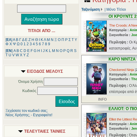
Ταξινόμιση
|
Μόνο Τίτλοι
ΟΙ ΚΡΟΥΝΤΣ 2
The Croods: A Ne
Κατηγορία :
Ani
ΤΙΤΛΟΙ ΑΠΟ ...
Σκηνοθεσία :
Joe
[
ΕΛ
]
Α
Β
Γ
Δ
Ε
Ζ
Η
Θ
Ι
Κ
Λ
Μ
Ν
Ξ
Ο
Π
Ρ
Σ
Τ
Υ
Περίληψη :
Οι Κ
Φ
Χ
Ψ
Ω
0
1
2
3
4
5
6
7
8
9
καταστροφές. Αυτ
[
ΕΝ
]
A
B
C
D
E
F
G
H
I
J
K
L
M
N
O
P
Q
R
S
T
U
V
W
X
Y
Z
ΚΑΡΟ ΝΙΝΤΖΑ
Checkered Ninja
[
ΕΙΣΟΔΟΣ ΜΕΛΟΥΣ
Κατηγορία :
Ani
Σκηνοθεσία :
Tho
Όνομα Χρήστη
Περίληψη :
Ο Άλ
Κωδικός
επέστρεψε από έν
INFO
ΕΛΛΙΟΤ: Ο ΠΙ
Ξεχάσατε τον κωδικό σας;
Νέος Χρήστης; - Εγγραφείτε!
Elliot the Littlest R
Κατηγορία :
Ani
Σκηνοθεσία :
Jen
ΤΕΛΕΥΤΑΙΕΣ ΤΑΙΝΙΕΣ
Περίληψη :
Όταν