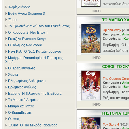
ανακοινώνει ότι 
Χωρίς Διέξοδο
INFO
Βαθιά Άγρια Θάλασσα 3
Έμμα
ΤΟ ΜΑΓΙΚΟ ΧΑ
Το Ερωτικό Αντικείμενο του Εγκλήματος
Up and Away
[
201
Οι Κρουντς 2: Νέα Εποχή
Κατηγορία :
Ani
Γκοτζίλα Εναντίον Κονγκ
Σκηνοθεσία :
Kar
Περίληψη :
Ο Ho
Ο Πόλεμος των Ρόουζ
ασφαλή ζωή στη μ
Νεντ Κέλι: Ο Νο.1 Καταζητούμενος
Μπάρμπι Dreamtopia: Η Γιορτή της
INFO
Χαράς
CORGI: ΤΟ ΣΚ
Οι Τρεις Φυγάδες
Χάριετ
The Queen's Corg
Πληρωμένος Δολοφόνος
Κατηγορία :
Ani
Σκηνοθεσία :
Ben
Βρώμικος Αγώνας
Περίληψη :
Το τ
Isabelle: Η Τελευταία της Επιθυμία
Ρεξ, του αγαπημέ
Το Μυστικό Δωμάτιο
INFO
Μαύρο και Μπλε
Ο Θριαμβευτής
Η ΙΣΤΟΡΙΑ ΤΩ
Οιωνός
Toy Story 4
[
2018
]
Έλλιοτ: Ο Πιο Μικρός Τάρανδος
Κατηγορία :
Ani