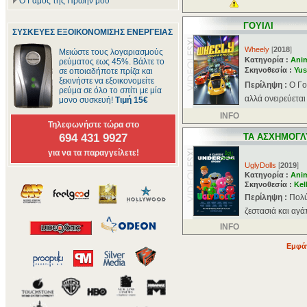
Ο Γάμος της Πρώην μου
ΓΟΥΙΛΙ
ΣΥΣΚΕΥΕΣ ΕΞΟΙΚΟΝΟΜΙΣΗΣ ΕΝΕΡΓΕΙΑΣ
Wheely
[
2018
]
Μειώστε τους λογαριασμούς
Κατηγορία :
Ani
ρεύματος εως 45%. Βάλτε το
Σκηνοθεσία :
Yus
σε οποιαδήποτε πρίζα και
ξεκινήστε να εξοικονομείτε
Περίληψη :
O Γο
ρεύμα σε όλο το σπίτι με μία
αλλά ονειρεύεται
μονο συσκευή!
Τιμή 15€
INFO
Τηλεφωνήστε τώρα στο
694 431 9927
ΤΑ ΑΣΧΗΜΟΓΛ
για να τα παραγγείλετε!
UglyDolls
[
2019
]
Κατηγορία :
Ani
Σκηνοθεσία :
Kel
Περίληψη :
Πολύ
ζεστασιά και αγά
INFO
Εμφάν