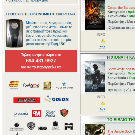
Ο Γάμος της Πρώην μου
Conan the Barbari
Κατηγορία :
Δρά
ΣΥΣΚΕΥΕΣ ΕΞΟΙΚΟΝΟΜΙΣΗΣ ΕΝΕΡΓΕΙΑΣ
Σκηνοθεσία :
Mar
Περίληψη :
Μια 
Μειώστε τους λογαριασμούς
ρεύματος εως 45%. Βάλτε το
εξελίσσεται σε ε
σε οποιαδήποτε πρίζα και
INFO
ξεκινήστε να εξοικονομείτε
ρεύμα σε όλο το σπίτι με μία
μονο συσκευή!
Τιμή 15€
Τηλεφωνήστε τώρα στο
Η ΧΙΟΝΑΤΗ ΚΑ
694 431 9927
για να τα παραγγείλετε!
Snow White and t
Κατηγορία :
Περι
Σκηνοθεσία :
Rup
Περίληψη :
Πριν
την πρώτη νύχτα 
INFO
ΤΟ ΒΙΒΛΙΟ ΤΗ
The Jungle Book
[