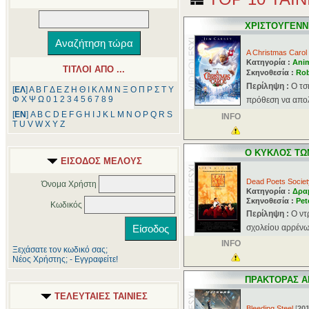
ΧΡΙΣΤΟΥΓΕΝΝΙ
A Christmas Carol
Κατηγορία :
Ani
ΤΙΤΛΟΙ ΑΠΟ ...
Σκηνοθεσία :
Rob
Περίληψη :
Ο τσ
[
ΕΛ
]
Α
Β
Γ
Δ
Ε
Ζ
Η
Θ
Ι
Κ
Λ
Μ
Ν
Ξ
Ο
Π
Ρ
Σ
Τ
Υ
Φ
Χ
Ψ
Ω
0
1
2
3
4
5
6
7
8
9
πρόθεση να απολ
[
ΕΝ
]
A
B
C
D
E
F
G
H
I
J
K
L
M
N
O
P
Q
R
S
INFO
T
U
V
W
X
Y
Z
Ο ΚΥΚΛΟΣ ΤΩ
ΕΙΣΟΔΟΣ ΜΕΛΟΥΣ
Dead Poets Societ
Όνομα Χρήστη
Κατηγορία :
Δρα
Σκηνοθεσία :
Pet
Κωδικός
Περίληψη :
Ο ντ
σχολείου αρρένω
INFO
Ξεχάσατε τον κωδικό σας;
Νέος Χρήστης; - Εγγραφείτε!
ΠΡΑΚΤΟΡΑΣ Α
ΤΕΛΕΥΤΑΙΕΣ ΤΑΙΝΙΕΣ
Bleeding Steel
[
20