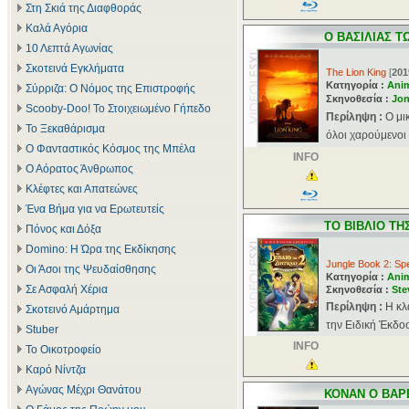
Στη Σκιά της Διαφθοράς
Καλά Αγόρια
Ο ΒΑΣΙΛΙΑΣ Τ
10 Λεπτά Αγωνίας
Σκοτεινά Εγκλήματα
The Lion King
[
201
Κατηγορία :
Ani
Σύρριζα: Ο Νόμος της Επιστροφής
Σκηνοθεσία :
Jon
Scooby-Doo! Το Στοιχειωμένο Γήπεδο
Περίληψη :
Ο μι
Το Ξεκαθάρισμα
όλοι χαρούμενοι 
Ο Φανταστικός Κόσμος της Μπέλα
INFO
Ο Αόρατος Άνθρωπος
Κλέφτες και Απατεώνες
Ένα Βήμα για να Ερωτευτείς
ΤΟ ΒΙΒΛΙΟ ΤΗ
Πόνος και Δόξα
Domino: Η Ώρα της Εκδίκησης
Jungle Book 2: Spe
Οι Άσοι της Ψευδαίσθησης
Κατηγορία :
Ani
Σε Ασφαλή Χέρια
Σκηνοθεσία :
Ste
Περίληψη :
Η κλ
Σκοτεινό Αμάρτημα
την Ειδική Έκδοσ
Stuber
INFO
Το Οικοτροφείο
Καρό Νίντζα
Αγώνας Μέχρι Θανάτου
ΚΟΝΑΝ Ο ΒΑΡ