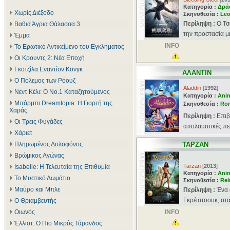
Κατηγορία :
Δρά
Χωρίς Διέξοδο
Σκηνοθεσία :
Leo
Περίληψη :
Ο Τσ
Βαθιά Άγρια Θάλασσα 3
την προστασία μι
Έμμα
INFO
Το Ερωτικό Αντικείμενο του Εγκλήματος
Οι Κρουντς 2: Νέα Εποχή
Γκοτζίλα Εναντίον Κονγκ
ΑΛΑΝΤΙΝ
Ο Πόλεμος των Ρόουζ
Aladdin
[
1992
]
Νεντ Κέλι: Ο Νο.1 Καταζητούμενος
Κατηγορία :
Ani
Μπάρμπι Dreamtopia: Η Γιορτή της
Σκηνοθεσία :
Ron
Χαράς
Περίληψη :
Επιβ
Οι Τρεις Φυγάδες
απολαυστικές περ
Χάριετ
Πληρωμένος Δολοφόνος
ΤΑΡΖΑΝ
Βρώμικος Αγώνας
Tarzan
[
2013
]
Isabelle: Η Τελευταία της Επιθυμία
Κατηγορία :
Ani
Το Μυστικό Δωμάτιο
Σκηνοθεσία :
Rei
Μαύρο και Μπλε
Περίληψη :
Ένα 
Γκρέιστοουκ, στα
Ο Θριαμβευτής
Οιωνός
INFO
Έλλιοτ: Ο Πιο Μικρός Τάρανδος