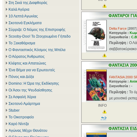
Στη Σκιά της Διαφθοράς
Καλά Αγόρια
ΦΑΝΤΑΡΟΙ ΓΙ
10 Λεπτά Αγωνίας
Σκοτεινά Εγκλήματα
Delta Farce
[
2007
]
Σύρριζα: Ο Νόμος της Επιστροφής
Κατηγορία :
Κωμ
Scooby-Doo! Το Στοιχειωμένο Γήπεδο
Σκηνοθεσία :
C.B
Περίληψη :
Ο Λά
Το Ξεκαθάρισμα
σαββατοκύριακο. 
Ο Φανταστικός Κόσμος της Μπέλα
Ο Αόρατος Άνθρωπος
Κλέφτες και Απατεώνες
ΦΑΝΤΑΣΙΑ 200
Ένα Βήμα για να Ερωτευτείς
Πόνος και Δόξα
FANTASIA 2000 S
Κατηγορία :
Ani
Domino: Η Ώρα της Εκδίκησης
Σκηνοθεσία :
-
Οι Άσοι της Ψευδαίσθησης
Περίληψη :
Το ό
Σε Ασφαλή Χέρια
με μουσικό ρεπερ
Σκοτεινό Αμάρτημα
INFO
Stuber
Το Οικοτροφείο
Καρό Νίντζα
ΦΑΝΤΑΣΙΑ ΕΙ
Αγώνας Μέχρι Θανάτου