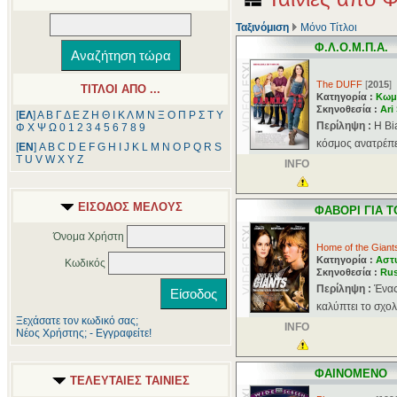
Ταξινόμιση
Μόνο Τίτλοι
Φ.Λ.Ο.Μ.Π.Α.
The DUFF
[
2015
]
ΤΙΤΛΟΙ ΑΠΟ ...
Κατηγορία :
Κωμ
Σκηνοθεσία :
Ari
[
ΕΛ
]
Α
Β
Γ
Δ
Ε
Ζ
Η
Θ
Ι
Κ
Λ
Μ
Ν
Ξ
Ο
Π
Ρ
Σ
Τ
Υ
Περίληψη :
Η Bi
Φ
Χ
Ψ
Ω
0
1
2
3
4
5
6
7
8
9
κόσμος ανατρέπετ
[
ΕΝ
]
A
B
C
D
E
F
G
H
I
J
K
L
M
N
O
P
Q
R
S
T
U
V
W
X
Y
Z
INFO
ΕΙΣΟΔΟΣ ΜΕΛΟΥΣ
ΦΑΒΟΡΙ ΓΙΑ Τ
Όνομα Χρήστη
Home of the Giant
Κατηγορία :
Αστ
Κωδικός
Σκηνοθεσία :
Ru
Περίληψη :
Ένας
καλύπτει το σχο
Ξεχάσατε τον κωδικό σας;
INFO
Νέος Χρήστης; - Εγγραφείτε!
ΦΑΙΝΟΜΕΝΟ
ΤΕΛΕΥΤΑΙΕΣ ΤΑΙΝΙΕΣ