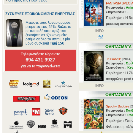
Ο Γάμος της Πρώην μου
FANTASIA SPECI
Κατηγορία :
Ani
Σκηνοθεσία :
-
ΣΥΣΚΕΥΕΣ ΕΞΟΙΚΟΝΟΜΙΣΗΣ ΕΝΕΡΓΕΙΑΣ
Περίληψη :
Η δι
Μειώστε τους λογαριασμούς
μουσική συναντά 
ρεύματος εως 45%. Βάλτε το
σε οποιαδήποτε πρίζα και
INFO
ξεκινήστε να εξοικονομείτε
ρεύμα σε όλο το σπίτι με μία
μονο συσκευή!
Τιμή 15€
ΦΑΝΤΑΣΜΑΤΑ
Τηλεφωνήστε τώρα στο
694 431 9927
Jessabelle
[
2014
]
Κατηγορία :
Θρί
για να τα παραγγείλετε!
Σκηνοθεσία :
Kev
Περίληψη :
Η Ζέ
αναρρώσει μετά α
INFO
ΦΑΝΤΑΣΜΑΤΑ 
Spooky Buddies
[
2
Κατηγορία :
Παιδ
Σκηνοθεσία :
Rob
Περίληψη :
Όταν
Φιλαράκια μπλέκο