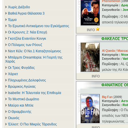
Phenomenon
[
199
Κατηγορία :
Δρα
Χωρίς Διέξοδο
Σκηνοθεσία :
Jon
Βαθιά Άγρια Θάλασσα 3
Περίληψη :
Ο Μά
Έμμα
αποκτά τηλεκινητ
Το Ερωτικό Αντικείμενο του Εγκλήματος
INFO
Οι Κρουντς 2: Νέα Εποχή
Γκοτζίλα Εναντίον Κονγκ
ΦΑΚΕΛΟΣ ΤΡΟ
Ο Πόλεμος των Ρόουζ
Αl Qaeda / Μassac
Νεντ Κέλι: Ο Νο.1 Καταζητούμενος
Κατηγορία :
Ντοκ
Μπάρμπι Dreamtopia: Η Γιορτή της
Σκηνοθεσία :
Var
Χαράς
Περίληψη :
AL Q
Οι Τρεις Φυγάδες
μελών της Αλ Κάι
Χάριετ
INFO
Πληρωμένος Δολοφόνος
ΦΑΝΑΤΙΚΟΣ Ο
Βρώμικος Αγώνας
Isabelle: Η Τελευταία της Επιθυμία
Big Fan
[
2009
]
Το Μυστικό Δωμάτιο
Κατηγορία :
Αστ
Σκηνοθεσία :
Rob
Μαύρο και Μπλε
Περίληψη :
O Πω
Ο Θριαμβευτής
οπαδός των NEW 
Οιωνός
τηλεφωνώντας ...
Έλλιοτ: Ο Πιο Μικρός Τάρανδος
INFO