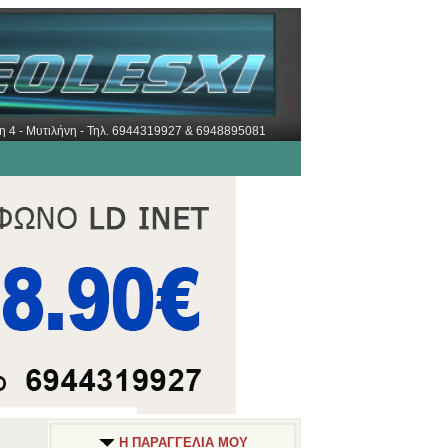
ώρη 4 - Μυτιλήνη - Τηλ. 6944319927 & 6948895081
Η ΠΑΡΑΓΓΕΛΙΑ ΜΟΥ