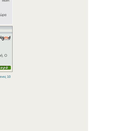
χώρα
ρή. Ο
ενες 10