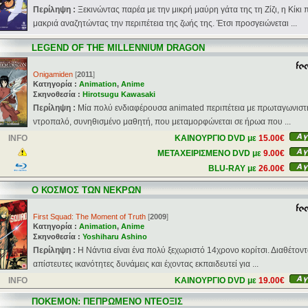
Περίληψη :
Ξεκινώντας παρέα με την μικρή μαύρη γάτα της τη Ζίζι, η Κίκι 
μακριά αναζητώντας την περιπέτεια της ζωής της. Έτσι προσγειώνεται ...
LEGEND OF THE MILLENNIUM DRAGON
Onigamiden
[
2011
]
Κατηγορία :
Animation
,
Anime
Σκηνοθεσία :
Hirotsugu Kawasaki
Περίληψη :
Mία πολύ ενδιαφέρουσα animated περιπέτεια με πρωταγωνιστ
ντροπαλό, συνηθισμένο μαθητή, που μεταμορφώνεται σε ήρωα που ...
INFO
ΚΑΙΝΟΥΡΓΙΟ DVD με
15.00€
ΜΕΤΑΧΕΙΡΙΣΜΕΝΟ DVD με
9.00€
BLU-RAY με
26.00€
Ο ΚΟΣΜΟΣ ΤΩΝ ΝΕΚΡΩΝ
First Squad: The Moment of Truth
[
2009
]
Κατηγορία :
Animation
,
Anime
Σκηνοθεσία :
Yoshiharu Ashino
Περίληψη :
Η Νάντια είναι ένα πολύ ξεχωριστό 14χρονο κορίτσι. Διαθέτον
απίστευτες ικανότητες δυνάμεις και έχοντας εκπαιδευτεί για ...
INFO
ΚΑΙΝΟΥΡΓΙΟ DVD με
19.00€
ΠΟΚΕΜΟΝ: ΠΕΠΡΩΜΕΝΟ ΝΤΕΟΞΙΣ