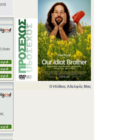
πετά
ή έναν
Ο Ηλίθιος Αδελφός Μας
τας