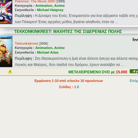
Pokémon: The Movie 2000
[
1999
]
Κατηγορία :
Animation
,
Anime
Σκηνοθεσία :
Michael Haigney
Περίληψη :
Η Δύναμη του Ενός: Ετοιμαστείτε για ένα αξέχαστο ταξίδι στη 
των Πόκεμον! Ένας αρχαίος μύθος βγαίνει αληθινός όταν τα ...
TEKKONKINKREET: ΜΑΧΗΤΕΣ ΤΗΣ ΣΙΔΕΡΕΝΙΑΣ ΠΟΛΗΣ
Tekkonkinkreet
[
2006
]
Κατηγορία :
Animation
,
Anime
Σκηνοθεσία :
Michael Arias
Περίληψη :
Στη Θησαυρούπολη η ζωή είναι άλλοτε ήσυχη και άλλοτε σκλη
Λευκός και Μαύρος, δύο παιδιά του δρόμου, έχουν αναλάβει να ...
ΜΕΤΑΧΕΙΡΙΣΜΕΝΟ DVD με
15.00€
Εμφάνιση 1-10 από σύνολο 16 προιόντων
Επόμ
Σελίδες : 1
2