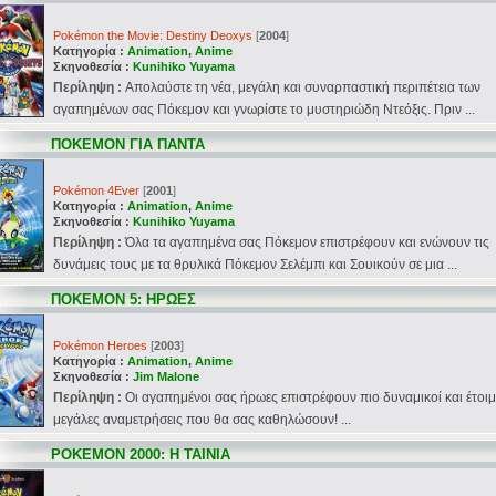
Pokémon the Movie: Destiny Deoxys
[
2004
]
Κατηγορία :
Animation
,
Anime
Σκηνοθεσία :
Kunihiko Yuyama
Περίληψη :
Απολαύστε τη νέα, μεγάλη και συναρπαστική περιπέτεια των
αγαπημένων σας Πόκεμον και γνωρίστε το μυστηριώδη Ντεόξις. Πριν ...
ΠΟΚΕΜΟΝ ΓΙΑ ΠΑΝΤΑ
Pokémon 4Ever
[
2001
]
Κατηγορία :
Animation
,
Anime
Σκηνοθεσία :
Kunihiko Yuyama
Περίληψη :
Όλα τα αγαπημένα σας Πόκεμον επιστρέφουν και ενώνουν τις
δυνάμεις τους με τα θρυλικά Πόκεμον Σελέμπι και Σουικούν σε μια ...
ΠΟΚΕΜΟΝ 5: ΗΡΩΕΣ
Pokémon Heroes
[
2003
]
Κατηγορία :
Animation
,
Anime
Σκηνοθεσία :
Jim Malone
Περίληψη :
Οι αγαπημένοι σας ήρωες επιστρέφουν πιο δυναμικοί και έτοιμ
μεγάλες αναμετρήσεις που θα σας καθηλώσουν! ...
POKEMON 2000: Η ΤΑΙΝΙΑ