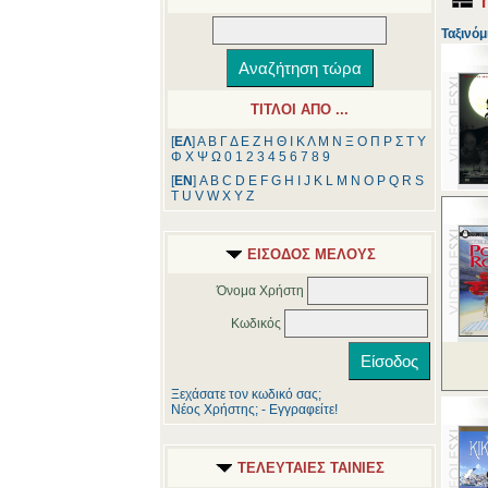
Ταξινόμ
ΤΙΤΛΟΙ ΑΠΟ ...
[
ΕΛ
]
Α
Β
Γ
Δ
Ε
Ζ
Η
Θ
Ι
Κ
Λ
Μ
Ν
Ξ
Ο
Π
Ρ
Σ
Τ
Υ
Φ
Χ
Ψ
Ω
0
1
2
3
4
5
6
7
8
9
[
ΕΝ
]
A
B
C
D
E
F
G
H
I
J
K
L
M
N
O
P
Q
R
S
T
U
V
W
X
Y
Z
ΕΙΣΟΔΟΣ ΜΕΛΟΥΣ
Όνομα Χρήστη
Κωδικός
Ξεχάσατε τον κωδικό σας;
Νέος Χρήστης; - Εγγραφείτε!
ΤΕΛΕΥΤΑΙΕΣ ΤΑΙΝΙΕΣ