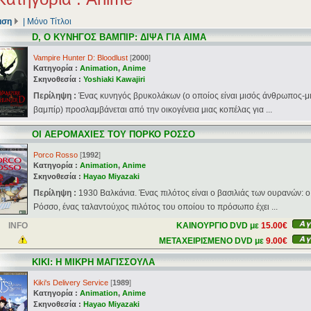
ιση
|
Μόνο Τίτλοι
D, Ο ΚΥΝΗΓΟΣ ΒΑΜΠΙΡ: ΔΙΨΑ ΓΙΑ ΑΙΜΑ
Vampire Hunter D: Bloodlust
[
2000
]
Κατηγορία :
Animation
,
Anime
Σκηνοθεσία :
Yoshiaki Kawajiri
Περίληψη :
Ένας κυνηγός βρυκολάκων (ο οποίος είναι μισός άνθρωπος-μ
βαμπίρ) προσλαμβάνεται από την οικογένεια μιας κοπέλας για ...
ΟΙ ΑΕΡΟΜΑΧΙΕΣ ΤΟΥ ΠΟΡΚΟ ΡΟΣΣΟ
Porco Rosso
[
1992
]
Κατηγορία :
Animation
,
Anime
Σκηνοθεσία :
Hayao Miyazaki
Περίληψη :
1930 Βαλκάνια. Ένας πιλότος είναι ο βασιλιάς των ουρανών: 
Ρόσσο, ένας ταλαντούχος πιλότος του οποίου το πρόσωπο έχει ...
INFO
ΚΑΙΝΟΥΡΓΙΟ DVD με
15.00€
ΜΕΤΑΧΕΙΡΙΣΜΕΝΟ DVD με
9.00€
ΚΙΚΙ: Η ΜΙΚΡΗ ΜΑΓΙΣΣΟΥΛΑ
Kiki's Delivery Service
[
1989
]
Κατηγορία :
Animation
,
Anime
Σκηνοθεσία :
Hayao Miyazaki