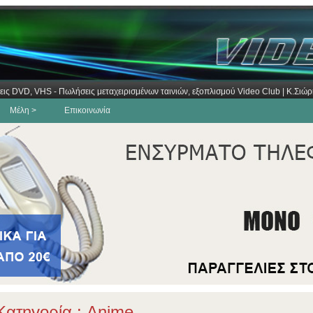
εις DVD, VHS - Πωλήσεις μεταχειρισμένων ταινιών, εξοπλισμού Video Club | Κ.Σι
Μέλη >
Επικοινωνία
ατηγορία : Anime