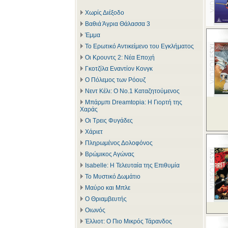
Χωρίς Διέξοδο
Βαθιά Άγρια Θάλασσα 3
Έμμα
Το Ερωτικό Αντικείμενο του Εγκλήματος
Οι Κρουντς 2: Νέα Εποχή
Γκοτζίλα Εναντίον Κονγκ
Ο Πόλεμος των Ρόουζ
Νεντ Κέλι: Ο Νο.1 Καταζητούμενος
Μπάρμπι Dreamtopia: Η Γιορτή της
Χαράς
Οι Τρεις Φυγάδες
Χάριετ
Πληρωμένος Δολοφόνος
Βρώμικος Αγώνας
Isabelle: Η Τελευταία της Επιθυμία
Το Μυστικό Δωμάτιο
Μαύρο και Μπλε
Ο Θριαμβευτής
Οιωνός
Έλλιοτ: Ο Πιο Μικρός Τάρανδος