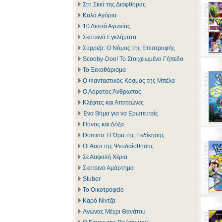
Στη Σκιά της Διαφθοράς
Καλά Αγόρια
10 Λεπτά Αγωνίας
Σκοτεινά Εγκλήματα
Σύρριζα: Ο Νόμος της Επιστροφής
Scooby-Doo! Το Στοιχειωμένο Γήπεδο
Το Ξεκαθάρισμα
Ο Φανταστικός Κόσμος της Μπέλα
Ο Αόρατος Άνθρωπος
Κλέφτες και Απατεώνες
Ένα Βήμα για να Ερωτευτείς
Πόνος και Δόξα
Domino: Η Ώρα της Εκδίκησης
Οι Άσοι της Ψευδαίσθησης
Σε Ασφαλή Χέρια
Σκοτεινό Αμάρτημα
Stuber
Το Οικοτροφείο
Καρό Νίντζα
Αγώνας Μέχρι Θανάτου