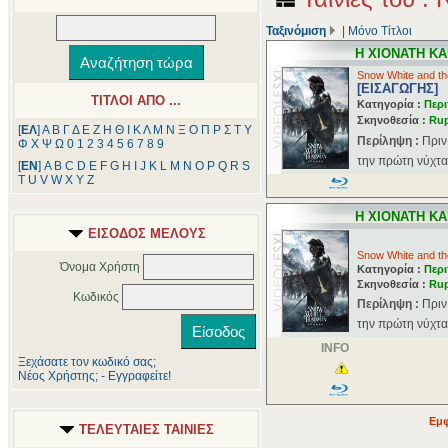
Ταξινόμιση
|
Μόνο Τίτλοι
Η ΧΙΟΝΑΤΗ ΚΑ
Snow White and t
[ΕΙΣΑΓΩΓΗΣ]
ΤΙΤΛΟΙ ΑΠΟ ...
Κατηγορία :
Περι
Σκηνοθεσία :
Rup
[
ΕΛ
]
Α
Β
Γ
Δ
Ε
Ζ
Η
Θ
Ι
Κ
Λ
Μ
Ν
Ξ
Ο
Π
Ρ
Σ
Τ
Υ
Περίληψη :
Πριν
Φ
Χ
Ψ
Ω
0
1
2
3
4
5
6
7
8
9
την πρώτη νύχτα 
[
ΕΝ
]
A
B
C
D
E
F
G
H
I
J
K
L
M
N
O
P
Q
R
S
T
U
V
W
X
Y
Z
Η ΧΙΟΝΑΤΗ ΚΑ
ΕΙΣΟΔΟΣ ΜΕΛΟΥΣ
Snow White and t
Όνομα Χρήστη
Κατηγορία :
Περι
Σκηνοθεσία :
Rup
Κωδικός
Περίληψη :
Πριν
την πρώτη νύχτα 
INFO
Ξεχάσατε τον κωδικό σας;
Νέος Χρήστης; - Εγγραφείτε!
Εμφ
ΤΕΛΕΥΤΑΙΕΣ ΤΑΙΝΙΕΣ