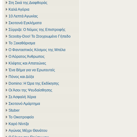
Στη Σκιά της Διαφθοράς
Καλά Αγόρια
10 Λεπτά Αγωνίας
Σκοτεινά Εγκλήματα
Σύρριζα: Ο Νόμος της Επιστροφής
Scooby-Doo! Το Στοιχειωμένο Γήπεδο
Το Ξεκαθάρισμα
Ο Φανταστικός Κόσμος της Μπέλα
Ο Αόρατος Άνθρωπος
Κλέφτες και Απατεώνες
Ένα Βήμα για να Ερωτευτείς
Πόνος και Δόξα
Domino: Η Ώρα της Εκδίκησης
Οι Άσοι της Ψευδαίσθησης
Σε Ασφαλή Χέρια
Σκοτεινό Αμάρτημα
Stuber
Το Οικοτροφείο
Καρό Νίντζα
Αγώνας Μέχρι Θανάτου