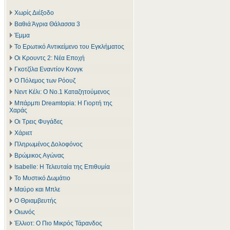
Χωρίς Διέξοδο
Βαθιά Άγρια Θάλασσα 3
Έμμα
Το Ερωτικό Αντικείμενο του Εγκλήματος
Οι Κρουντς 2: Νέα Εποχή
Γκοτζίλα Εναντίον Κονγκ
Ο Πόλεμος των Ρόουζ
Νεντ Κέλι: Ο Νο.1 Καταζητούμενος
Μπάρμπι Dreamtopia: Η Γιορτή της
Χαράς
Οι Τρεις Φυγάδες
Χάριετ
Πληρωμένος Δολοφόνος
Βρώμικος Αγώνας
Isabelle: Η Τελευταία της Επιθυμία
Το Μυστικό Δωμάτιο
Μαύρο και Μπλε
Ο Θριαμβευτής
Οιωνός
Έλλιοτ: Ο Πιο Μικρός Τάρανδος