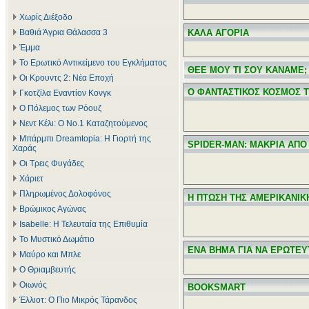
Χωρίς Διέξοδο
Βαθιά Άγρια Θάλασσα 3
ΚΑΛΑ ΑΓΟΡΙΑ
Έμμα
Το Ερωτικό Αντικείμενο του Εγκλήματος
ΘΕΕ ΜΟΥ ΤΙ ΣΟΥ ΚΑΝΑΜΕ;
Οι Κρουντς 2: Νέα Εποχή
Ο ΦΑΝΤΑΣΤΙΚΟΣ ΚΟΣΜΟΣ 
Γκοτζίλα Εναντίον Κονγκ
Ο Πόλεμος των Ρόουζ
Νεντ Κέλι: Ο Νο.1 Καταζητούμενος
Μπάρμπι Dreamtopia: Η Γιορτή της
SPIDER-MAN: ΜΑΚΡΙΑ ΑΠΟ
Χαράς
Οι Τρεις Φυγάδες
Χάριετ
Πληρωμένος Δολοφόνος
Η ΠΤΩΣΗ ΤΗΣ ΑΜΕΡΙΚΑΝΙΚ
Βρώμικος Αγώνας
Isabelle: Η Τελευταία της Επιθυμία
Το Μυστικό Δωμάτιο
ΕΝΑ ΒΗΜΑ ΓΙΑ ΝΑ ΕΡΩΤΕΥ
Μαύρο και Μπλε
Ο Θριαμβευτής
Οιωνός
BOOKSMART
Έλλιοτ: Ο Πιο Μικρός Τάρανδος