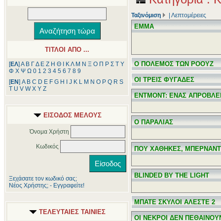
Ταξινόμιση
|
Λεπτομέρειες
ΕΜΜΑ
ΤΙΤΛΟΙ ΑΠΟ ...
Ο ΠΟΛΕΜΟΣ ΤΩΝ ΡΟΟΥΖ
[
ΕΛ
]
Α
Β
Γ
Δ
Ε
Ζ
Η
Θ
Ι
Κ
Λ
Μ
Ν
Ξ
Ο
Π
Ρ
Σ
Τ
Υ
Φ
Χ
Ψ
Ω
0
1
2
3
4
5
6
7
8
9
ΟΙ ΤΡΕΙΣ ΦΥΓΑΔΕΣ
[
ΕΝ
]
A
B
C
D
E
F
G
H
I
J
K
L
M
N
O
P
Q
R
S
T
U
V
W
X
Y
Z
ΕΝΤΜΟΝΤ: ΕΝΑΣ ΑΠΡΟΒΛΕ
ΕΙΣΟΔΟΣ ΜΕΛΟΥΣ
Ο ΠΑΡΑΛΙΑΣ
Όνομα Χρήστη
Κωδικός
ΠΟΥ ΧΑΘΗΚΕΣ, ΜΠΕΡΝΑΝ
BLINDED BY THE LIGHT
Ξεχάσατε τον κωδικό σας;
Νέος Χρήστης; - Εγγραφείτε!
ΜΠΑΤΕ ΣΚΥΛΟΙ ΑΛΕΣΤΕ 2
ΤΕΛΕΥΤΑΙΕΣ ΤΑΙΝΙΕΣ
ΟΙ ΝΕΚΡΟΙ ΔΕΝ ΠΕΘΑΙΝΟΥ