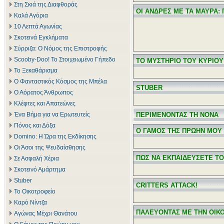
Στη Σκιά της Διαφθοράς
ΟΙ ΑΝΔΡΕΣ ΜΕ ΤΑ ΜΑΥΡΑ:
Καλά Αγόρια
10 Λεπτά Αγωνίας
Σκοτεινά Εγκλήματα
Σύρριζα: Ο Νόμος της Επιστροφής
Scooby-Doo! Το Στοιχειωμένο Γήπεδο
ΤΟ ΜΥΣΤΗΡΙΟ ΤΟΥ ΚΥΡΙΟΥ
Το Ξεκαθάρισμα
Ο Φανταστικός Κόσμος της Μπέλα
STUBER
Ο Αόρατος Άνθρωπος
Κλέφτες και Απατεώνες
Ένα Βήμα για να Ερωτευτείς
ΠΕΡΙΜΕΝΟΝΤΑΣ ΤΗ ΝΟΝΑ
Πόνος και Δόξα
Ο ΓΑΜΟΣ ΤΗΣ ΠΡΩΗΝ ΜΟΥ
Domino: Η Ώρα της Εκδίκησης
Οι Άσοι της Ψευδαίσθησης
ΠΩΣ ΝΑ ΕΚΠΑΙΔΕΥΣΕΤΕ ΤΟ
Σε Ασφαλή Χέρια
Σκοτεινό Αμάρτημα
Stuber
CRITTERS ATTACK!
Το Οικοτροφείο
Καρό Νίντζα
ΠΑΛΕΥΟΝΤΑΣ ΜΕ ΤΗΝ ΟΙΚ
Αγώνας Μέχρι Θανάτου