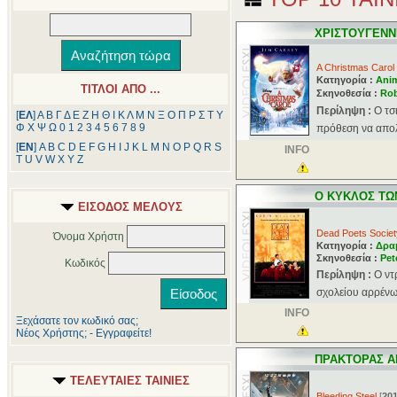
ΧΡΙΣΤΟΥΓΕΝΝΙ
A Christmas Carol
Κατηγορία :
Ani
ΤΙΤΛΟΙ ΑΠΟ ...
Σκηνοθεσία :
Rob
Περίληψη :
Ο τσ
[
ΕΛ
]
Α
Β
Γ
Δ
Ε
Ζ
Η
Θ
Ι
Κ
Λ
Μ
Ν
Ξ
Ο
Π
Ρ
Σ
Τ
Υ
Φ
Χ
Ψ
Ω
0
1
2
3
4
5
6
7
8
9
πρόθεση να απολ
[
ΕΝ
]
A
B
C
D
E
F
G
H
I
J
K
L
M
N
O
P
Q
R
S
INFO
T
U
V
W
X
Y
Z
Ο ΚΥΚΛΟΣ ΤΩ
ΕΙΣΟΔΟΣ ΜΕΛΟΥΣ
Dead Poets Societ
Όνομα Χρήστη
Κατηγορία :
Δρα
Σκηνοθεσία :
Pet
Κωδικός
Περίληψη :
Ο ντ
σχολείου αρρένω
INFO
Ξεχάσατε τον κωδικό σας;
Νέος Χρήστης; - Εγγραφείτε!
ΠΡΑΚΤΟΡΑΣ Α
ΤΕΛΕΥΤΑΙΕΣ ΤΑΙΝΙΕΣ
Bleeding Steel
[
20