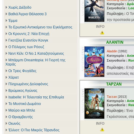
Κατηγορία :
Δρά
Χωρίς Διέξοδο
Σκηνοθεσία :
Leo
Περίληψη :
Ο Τσ
Βαθιά Άγρια Θάλασσα 3
την προστασία μι
Έμμα
INFO
Το Ερωτικό Αντικείμενο του Εγκλήματος
Οι Κρουντς 2: Νέα Εποχή
Γκοτζίλα Εναντίον Κονγκ
ΑΛΑΝΤΙΝ
Ο Πόλεμος των Ρόουζ
Aladdin
[
1992
]
Νεντ Κέλι: Ο Νο.1 Καταζητούμενος
Κατηγορία :
Ani
Μπάρμπι Dreamtopia: Η Γιορτή της
Σκηνοθεσία :
Ron
Χαράς
Περίληψη :
Επιβ
Οι Τρεις Φυγάδες
απολαυστικές περ
Χάριετ
Πληρωμένος Δολοφόνος
ΤΑΡΖΑΝ
Βρώμικος Αγώνας
Tarzan
[
2013
]
Isabelle: Η Τελευταία της Επιθυμία
Κατηγορία :
Ani
Το Μυστικό Δωμάτιο
Σκηνοθεσία :
Rei
Μαύρο και Μπλε
Περίληψη :
Ένα 
Γκρέιστοουκ, στα
Ο Θριαμβευτής
Οιωνός
INFO
Έλλιοτ: Ο Πιο Μικρός Τάρανδος