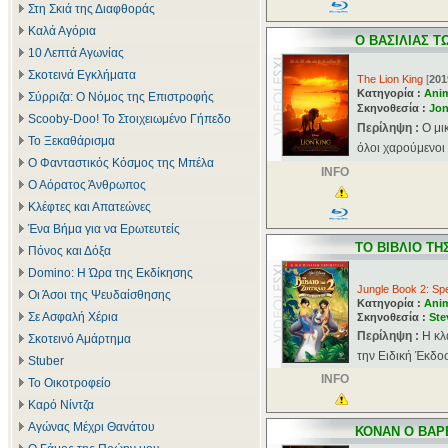
Στη Σκιά της Διαφθοράς
Καλά Αγόρια
Ο ΒΑΣΙΛΙΑΣ Τ
10 Λεπτά Αγωνίας
Σκοτεινά Εγκλήματα
The Lion King
[
201
Κατηγορία :
Ani
Σύρριζα: Ο Νόμος της Επιστροφής
Σκηνοθεσία :
Jon
Scooby-Doo! Το Στοιχειωμένο Γήπεδο
Περίληψη :
Ο μι
Το Ξεκαθάρισμα
όλοι χαρούμενοι 
Ο Φανταστικός Κόσμος της Μπέλα
INFO
Ο Αόρατος Άνθρωπος
Κλέφτες και Απατεώνες
Ένα Βήμα για να Ερωτευτείς
ΤΟ ΒΙΒΛΙΟ ΤΗ
Πόνος και Δόξα
Domino: Η Ώρα της Εκδίκησης
Jungle Book 2: Spe
Οι Άσοι της Ψευδαίσθησης
Κατηγορία :
Ani
Σε Ασφαλή Χέρια
Σκηνοθεσία :
Ste
Περίληψη :
Η κλ
Σκοτεινό Αμάρτημα
την Ειδική Έκδοσ
Stuber
INFO
Το Οικοτροφείο
Καρό Νίντζα
Αγώνας Μέχρι Θανάτου
ΚΟΝΑΝ Ο ΒΑΡ