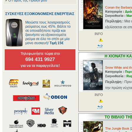
Ο Γάμος της Πρώην μου
Conan the Barbari
Κατηγορία :
Δρά
ΣΥΣΚΕΥΕΣ ΕΞΟΙΚΟΝΟΜΙΣΗΣ ΕΝΕΡΓΕΙΑΣ
Σκηνοθεσία :
Mar
Περίληψη :
Μια 
Μειώστε τους λογαριασμούς
ρεύματος εως 45%. Βάλτε το
εξελίσσεται σε ε
σε οποιαδήποτε πρίζα και
INFO
ξεκινήστε να εξοικονομείτε
ρεύμα σε όλο το σπίτι με μία
μονο συσκευή!
Τιμή 15€
Τηλεφωνήστε τώρα στο
Η ΧΙΟΝΑΤΗ ΚΑ
694 431 9927
για να τα παραγγείλετε!
Snow White and t
Κατηγορία :
Περι
Σκηνοθεσία :
Rup
Περίληψη :
Πριν
την πρώτη νύχτα 
INFO
ΤΟ ΒΙΒΛΙΟ ΤΗ
The Jungle Book
[